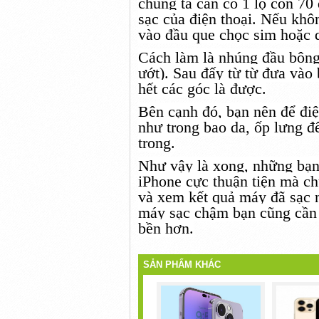
chúng ta cần có
1
lọ cồn 70
sạc của điện thoại.
Nếu
khô
vào đầu que chọc sim
hoặc
q
Cách
làm là nhúng đầu bông
ướt). Sau
đấy
từ từ đưa vào 
hết
các
góc là được.
Bên cạnh đó
, bạn nên để đi
như trong bao da, ốp lưng đ
trong.
Như vậy là xong,
những
bạn
iPhone cực
thuận tiện
mà ch
và xem kết quả máy đã sạc
máy sạc chậm bạn cũng cần 
bền hơn.
SẢN PHẨM KHÁC