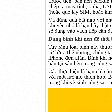
Trước tiên
, bạn nên backup
chép ra máy tính, ổ dĩa, U
(hoặc que lấy SIM,
hoặc
ki
Và đừng quá bất ngờ với
nh
khuyên nhỏ là bạn hãy thật
sẽ đụng vào vạch
tiếp cận
đ
Dùng
bình khí nén để thổi
Tuy rằng loại bình này
thườ
cỡ lớn. Thế nhưng, chúng ta
iPhone
đơn giản
. Bình khí n
bẩn
tại
sâu bên trong cổng 
Các
thực hiện là bạn chỉ cần
với
một
lực gió
thích hợp
. B
trong
khi
vệ sinh cổng sạc 