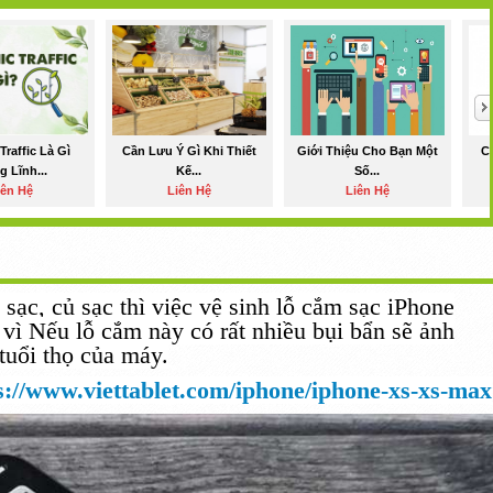
Traffic Là Gì
Cần Lưu Ý Gì Khi Thiết
Giới Thiệu Cho Bạn Một
C
g Lĩnh...
Kế...
Số...
iên Hệ
Liên Hệ
Liên Hệ
sạc, củ sạc thì việc vệ sinh lỗ cắm sạc iPhone
vì
Nếu
lỗ cắm này có
rất nhiều
bụi bẩn sẽ
ảnh
tuổi thọ của máy.
s://www.viettablet.com/iphone/iphone-xs-xs-max