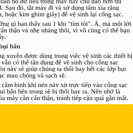
 toàn bộ dữ liệu trong máy
hay
chu đáo
hơn thì
SB. Sau
đó
, tắt máy đi và
sử dụng
tăm xỉa răng
m,
hoặc
kim ghim giấy) để vệ sinh lại cổng sạc.
ững
gì bạn thấy sau
1
khi
"tìm tòi". À, mà
một
lời
cẩn thận
và nhẹ nhàng thôi, vì
vô cùng
có thể bạn
ấy
.
 bụi bẩn
ng xuyên
được
dùng
trong việc vệ sinh
các
thiết bị
 vẫn có thể tận dụng để vệ sinh cho cổng sạc
én này sẽ giúp chúng ta thổi bay hết
các
lớp bụi
sạc
mau chóng
và sạch sẽ.
 cầm bình khí nén này xịt trực tiếp vào cổng sạc
ụi bẩn bên trong sẽ bị thổi bay ra. Nên nhớ là
của máy cần
cẩn thận
, tránh
tiếp cận
quá gần mắt.