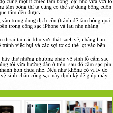
 độ cùng
một
ít chiếc tăm bông loại nhỏ vừa với lỗ
ng
tăm bông thì ta cũng có thể
sử dụng
bông cuộn
ue tăm đều được.
 vào trong dung dịch cồn (tránh để tăm bông quá
bên trong cổng sạc iPhone và lau nhẹ nhàng
ện thoại
tại
các
khu vực
thật sạch sẽ, chẳng hạn
ể tránh việc bụi và
các
sợi tơ có thể lọt vào bên
 hãy thử
những
phương pháp
vệ sinh lỗ cắm sạc
úng tôi vừa hướng dẫn
ở
trên, sau
đó
cắm sạc pin
 nhanh hơn chưa nhé.
Nếu như
không có
vì lý do
vệ sinh chân cổng sạc này định kỳ để giúp máy