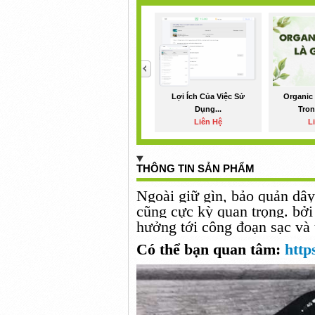
<
Lợi Ích Của Việc Sử
Organic 
Dụng...
Tron
Liên Hệ
L
THÔNG TIN SẢN PHẨM
Ngoài giữ gìn, bảo quản dây 
cũng
cực kỳ
quan trọng.
bởi
hưởng
tới
công đoạn
sạc và 
Có thể bạn quan tâm:
http