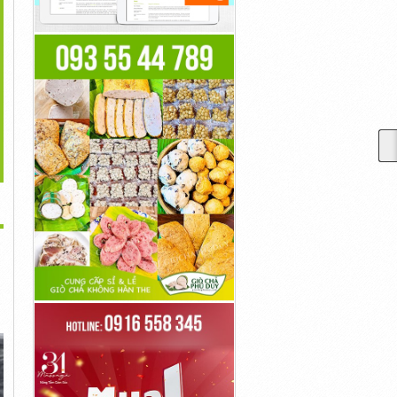
>
ẩm Nang Mua Máy In
Có Nên Sử Dụng Băng
Tất Cả Những Gì Bạn
Epson PP
Keo Hai...
Cần...
Liên Hệ
Liên Hệ
Liên Hệ