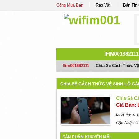
Cổng Mua Bán
Rao Vặt
Bản Tin
IFIM001882111
Ifim001882111
/
Chia Sẻ Cách Thức Vệ
CHIA SẺ CÁCH THỨC VỆ SINH LỖ C
Chia Sẻ C
Giá Bán: 
Lượt Xem: 1
Cập Nhật: 0
SẢN PHẨM KHUYẾN MÃI