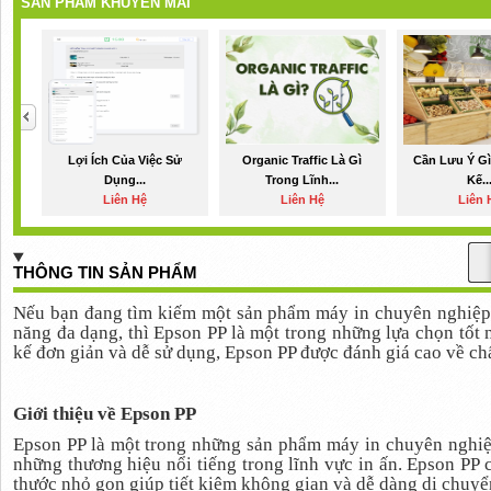
SẢN PHẨM KHUYẾN MÃI
Lợi Ích Của Việc Sử
Organic Traffic Là Gì
Cần Lưu Ý Gì
Dụng...
Trong Lĩnh...
Kế..
Liên Hệ
Liên Hệ
Liên 
THÔNG TIN SẢN PHẨM
Nếu bạn đang tìm kiếm một sản phẩm máy in chuyên nghiệp vớ
năng đa dạng, thì Epson PP là một trong những lựa chọn tốt nh
kế đơn giản và dễ sử dụng, Epson PP được đánh giá cao về chất
Giới thiệu về Epson PP
Epson PP là một trong những sản phẩm máy in chuyên nghiệ
những thương hiệu nổi tiếng trong lĩnh vực in ấn. Epson PP c
thước nhỏ gọn giúp tiết kiệm không gian và dễ dàng di chuyể