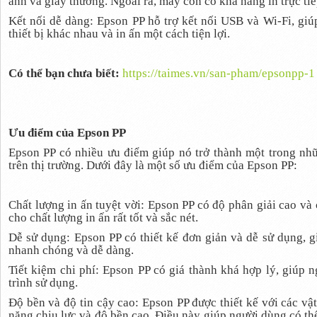
ảnh và giấy thường. Ngoài ra, máy còn có khả năng in trực t
Kết nối dễ dàng: Epson PP hỗ trợ kết nối USB và Wi-Fi, giú
thiết bị khác nhau và in ấn một cách tiện lợi.
Có thể bạn chưa biết:
https://taimes.vn/san-pham/epsonpp-1
Ưu điểm của Epson PP
Epson PP có nhiều ưu điểm giúp nó trở thành một trong n
trên thị trường. Dưới đây là một số ưu điểm của Epson PP:
Chất lượng in ấn tuyệt vời: Epson PP có độ phân giải cao và
cho chất lượng in ấn rất tốt và sắc nét.
Dễ sử dụng: Epson PP có thiết kế đơn giản và dễ sử dụng, g
nhanh chóng và dễ dàng.
Tiết kiệm chi phí: Epson PP có giá thành khá hợp lý, giúp n
trình sử dụng.
Độ bền và độ tin cậy cao: Epson PP được thiết kế với các vậ
năng chịu lực và độ bền cao. Điều này giúp người dùng có th