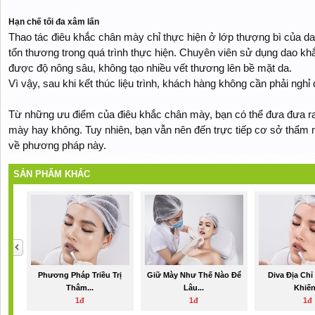
Hạn chế tối đa xâm lấn
Thao tác điêu khắc chân mày chỉ thực hiện ở lớp thượng bì của d
tổn thương trong quá trình thực hiện. Chuyên viên sử dụng dao kh
được độ nông sâu, không tạo nhiều vết thương lên bề mặt da.
Vì vậy, sau khi kết thúc liệu trình, khách hàng không cần phải ng
Từ những ưu điểm của điêu khắc chân mày, bạn có thể đưa đưa ra
mày hay không. Tuy nhiên, bạn vẫn nên đến trực tiếp cơ sở thẩm 
về phương pháp này.
SẢN PHẨM KHÁC
Phương Pháp Triều Trị
Giữ Mày Như Thế Nào Để
Diva Địa Ch
Thâm...
Lâu...
Khiến.
1đ
1đ
1đ