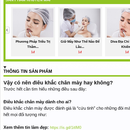
Phương Pháp Triều Trị
Giữ Mày Như Thế Nào Để
Diva Địa Ch
Thâm...
Lâu...
Khiến.
1đ
1đ
1đ
THÔNG TIN SẢN PHẨM
Vậy có nên điêu khắc chân mày hay không?
Trước hết cần tìm hiểu những điều sau đây:
Điêu khắc chân mày dành cho ai?
Điêu khắc chân mày được đánh giá là “cứu tinh” cho những đôi m
hết mọi đối tượng như:
Xem thêm tin làm đẹp:
https://is.gd/1itlM0