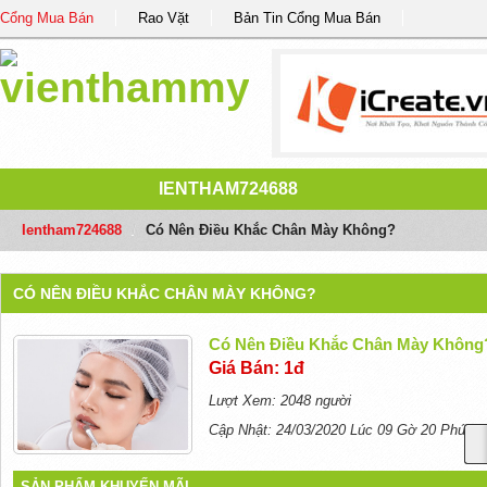
Cổng Mua Bán
Rao Vặt
Bản Tin Cổng Mua Bán
IENTHAM724688
Ientham724688
/
Có Nên Điều Khắc Chân Mày Không?
CÓ NÊN ĐIỀU KHẮC CHÂN MÀY KHÔNG?
Có Nên Điều Khắc Chân Mày Không
Giá Bán: 1đ
Lượt Xem: 2048 người
Cập Nhật: 24/03/2020 Lúc 09 Gờ 20 Phút
SẢN PHẨM KHUYẾN MÃI