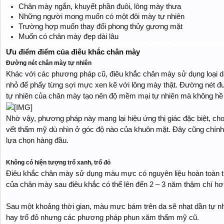
Chân mày ngắn, khuyết phần đuôi, lông mày thưa
Những người mong muốn có một đôi mày tự nhiên
Trường hợp muốn thay đổi phong thủy gương mặt
Muốn có chân mày đẹp dài lâu
Ưu điểm điểm của điêu khắc chân mày
Đường nét chân mày tự nhiên
Khác với các phương pháp cũ, điêu khắc chân mày sử dụng loại 
nhỏ để phẩy từng sợi mực xen kẽ với lông mày thật. Đường nét đư
tự nhiên của chân mày tạo nên độ mềm mại tự nhiên mà không hề
Nhờ vậy, phương pháp này mang lại hiệu ứng thị giác đặc biệt, ch
vết thẩm mỹ dù nhìn ở góc độ nào của khuôn mặt. Đây cũng chính
lựa chọn hàng đầu.
Không có hiện tượng trổ xanh, trổ đỏ
Điêu khắc chân mày sử dụng màu mực có nguyên liệu hoàn toàn t
của chân mày sau điêu khắc có thể lên đến 2 – 3 năm thậm chí hơ
Sau một khoảng thời gian, màu mực bám trên da sẽ nhạt dần tự nhi
hay trổ đỏ nhưng các phương pháp phun xăm thẩm mỹ cũ.