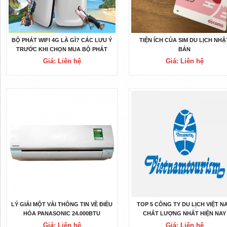
BỘ PHÁT WIFI 4G LÀ GÌ? CÁC LƯU Ý
TIỆN ÍCH CỦA SIM DU LỊCH NHẬ
TRƯỚC KHI CHỌN MUA BỘ PHÁT
BẢN
WIFI 4G
Giá: Liên hệ
Giá: Liên hệ
LÝ GIẢI MỘT VÀI THÔNG TIN VỀ ĐIỀU
TOP 5 CÔNG TY DU LỊCH VIỆT N
HÒA PANASONIC 24.000BTU
CHẤT LƯỢNG NHẤT HIỆN NAY
Giá: Liên hệ
Giá: Liên hệ