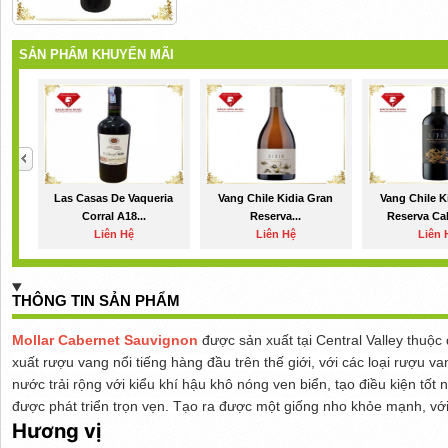
SẢN PHẨM KHUYẾN MÃI
Las Casas De Vaqueria
Vang Chile Kidia Gran
Vang Chile K
Corral A18...
Reserva...
Reserva Cab
Liên Hệ
Liên Hệ
Liên 
THÔNG TIN SẢN PHẨM
Mollar Cabernet Sauvignon
được sản xuất tại Central Valley thuộc 
xuất rượu vang nổi tiếng hàng đầu trên thế giới, với các loại rượu va
nước trải rộng với kiểu khí hậu khô nóng ven biển, tạo điều kiện tố
được phát triển trọn vẹn. Tạo ra được một giống nho khỏe mạnh, vớ
Hương vị