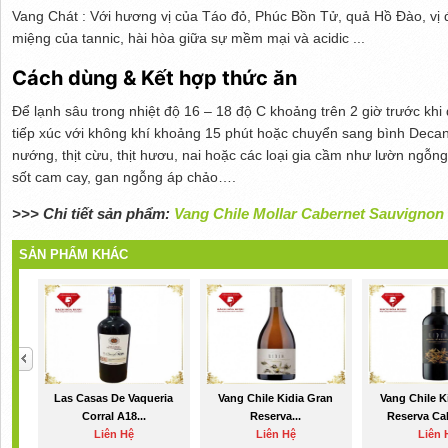
Vang Chát : Với hương vị của Táo đỏ, Phúc Bồn Tử, quả Hồ Đào, vị
miệng của tannic, hài hòa giữa sự mềm mại và acidic ...
Cách dùng & Kết hợp thức ăn
Để lạnh sâu trong nhiệt độ 16 – 18 độ C khoảng trên 2 giờ trước kh
tiếp xúc với không khí khoảng 15 phút hoặc chuyển sang bình Decante
nướng, thịt cừu, thịt hươu, nai hoặc các loại gia cầm như lườn ngỗng 
sốt cam cay, gan ngỗng áp chảo….
>>> Chi tiết sản phẩm:
Vang Chile Mollar Cabernet Sauvignon
SẢN PHẨM KHÁC
Las Casas De Vaqueria
Vang Chile Kidia Gran
Vang Chile K
Corral A18...
Reserva...
Reserva Cab
Liên Hệ
Liên Hệ
Liên 