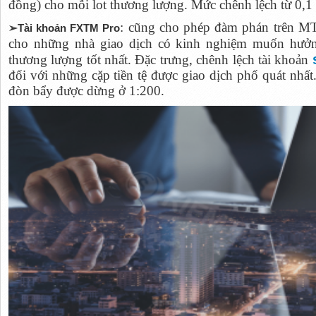
đồng) cho mỗi lot thương lượng. Mức chênh lệch từ 0,1 
: cũng cho phép đàm phán trên M
➢Tài khoản FXTM Pro
cho những nhà giao dịch có kinh nghiệm muốn hưởng
thương lượng tốt nhất. Đặc trưng, chênh lệch tài khoản
đối với những cặp tiền tệ được giao dịch phổ quát nhấ
đòn bẩy được dừng ở 1:200.