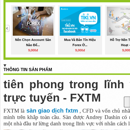
Nên Chọn Account Sàn
Mua Và Bán Tín Hiệu
Hỗ Trợ Nền 
Nào Để...
Forex Ở...
Hoạt -
9,000đ
9,000đ
9,00
THÔNG TIN SẢN PHẨM
tiên phong trong lĩnh
trực tuyến - FXTM
sàn giao dịch fxtm
FXTM là
, CFD và vốn chủ nhâ
mình trên khắp toàn cầu. Sàn được Andrey Dashin có 
một nhà đầu tư lừng danh trong lĩnh vực với nhân cách l