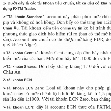
1- Dưới đây là các tài khoản tiêu chuẩn, tất cả đều có khả
dụng FXTM Trader.
: account này phân phối mức chênh
➢“Tài khoản Standard”
pip và không có hoả hồng. Đòn bẩy có thể tăng lên 1:2
. Tài khoản
ko bị tránh đ
Châu Âu
kiếm tiền online uy tín
phương thức giao dịch bảo hiểm rủi ro (bạn có thể mở ha
sản). Account tiêu chuẩn có thể được mở bằng EUR, 
quý khách Niger).
: tài khoản Cent cung cấp đòn bẩy nhất
➢Tài khoản Cent
kiến thức của các bạn. Mức đòn bẩy từ 1:1000 đối với F
: Đòn bẩy khăng khăng 1:10 đối với c
➢Tài khoản Shares
Châu Âu.
2- tài khoản ECN
: Loại tài khoản này cho phép g
➢Tài khoản ECN Zero
khoản này có mức chênh lệch hơi dễ dàng, kể từ 1,5 pi
sẵn lên đến 1:1000. Với tài khoản ECN Zero, bạn chẳng
: đây là account ECN thực của FXTM
➢Tài khoản ECN