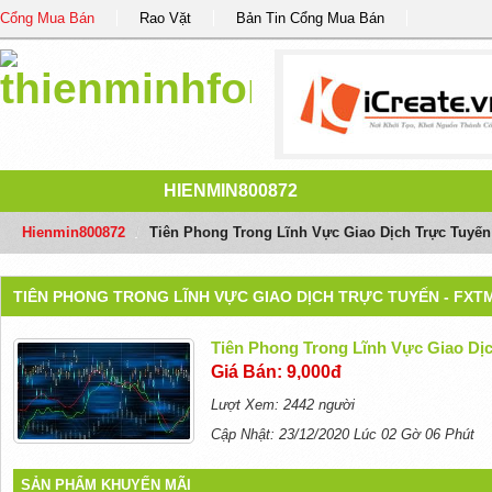
Cổng Mua Bán
Rao Vặt
Bản Tin Cổng Mua Bán
HIENMIN800872
Hienmin800872
/
Tiên Phong Trong Lĩnh Vực Giao Dịch Trực Tuyến
TIÊN PHONG TRONG LĨNH VỰC GIAO DỊCH TRỰC TUYẾN - FXT
Tiên Phong Trong Lĩnh Vực Giao Dị
Giá Bán: 9,000đ
Lượt Xem: 2442 người
Cập Nhật: 23/12/2020 Lúc 02 Gờ 06 Phút
SẢN PHẨM KHUYẾN MÃI