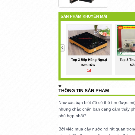
SẢN PHẨM KHUYẾN MÃI
<
Top 3 Bếp Hồng Ngoại
Top 3 Th
Đơn Bền...
Nồi
1đ
THÔNG TIN SẢN PHẨM
Như các bạn biết để có thể tìm được một
nhưng chắc chắn bạn đang cảm thấy phâ
phù hợp nhất?
Bởi việc mua cây nước nó rất quan trọ