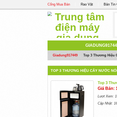
Cổng Mua Bán
Rao Vặt
Bản Tin
GIADUNG91744
Giadung917449
/
Top 3 Thương Hiệu 
TOP 3 THƯƠNG HIỆU CÂY NƯỚC NÓ
Top 3 Thư
Giá Bán: 
Lượt Xem: 1
Cập Nhật: 1