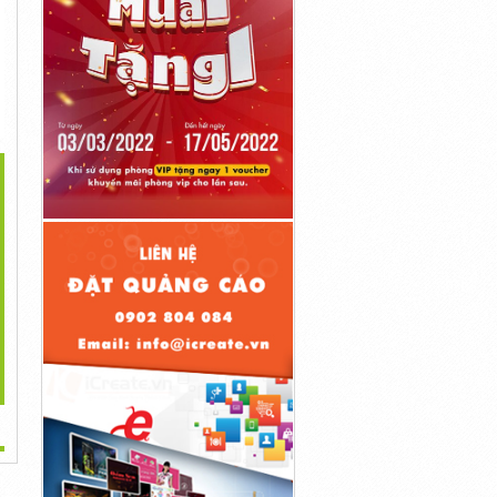
>
 3 Cây Nước Bình Âm
Top 3 Máy Rửa Xe Công
Cây Nước Nóng Lạnh
Chất...
Nghiệp Hot...
Fujie...
1đ
1đ
1đ