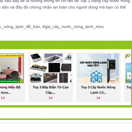
y sau đây sẽ là những thông tin chi tiết về Top 3 hãng cây nước nóng
ình dân và đầy đủ chứng nhận an toàn cho người dùng mà bạn có thể
c_nóng_lạnh_để_bàn, #giá_cây_nước_nóng_lạnh_mini,
ương Hiệu Bộ
Top 3 Bếp Điện Từ Cao
Top 3 Cây Nước Nóng
Top
 Inox...
Cấp,...
Lạnh Có...
1đ
1đ
1đ