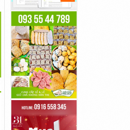
>
 3 Cây Nước Bình Âm
Top 3 Máy Rửa Xe Công
Top 3 Thương Hiệu Cây
Chất...
Nghiệp Hot...
Nước...
1đ
1đ
1đ