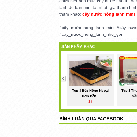
chưa biết nên mua cây nước nào thì nga
lạnh để bàn mini tốt nhất, giá thành b
tham khảo:
cây nước nóng lạnh mini
#cây_nước_nóng_lạnh_mini, #cây_nướ
#cây_nước_nóng_lạnh_nhỏ_gọn
SẢN PHẨM KHÁC
<
Top 3 Bếp Hồng Ngoại
Top 3 Th
Đơn Bền...
Nồi
1đ
BÌNH LUẬN QUA FACEBOOK