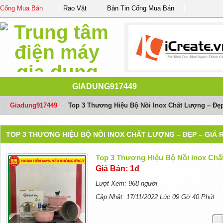
Cổng Mua Bán
Rao Vặt
Bản Tin Cổng Mua Bán
GIADUNG917449
Giadung917449
/
Top 3 Thương Hiệu Bộ Nồi Inox Chất Lượng – Đẹp
TOP 3 THƯƠNG HIỆU BỘ NỒI INOX CHẤT LƯỢNG – ĐẸP – GIÁ 
Top 3 Thương Hiệu Bộ Nồi Inox Chấ
Giá Bán: 1đ
Lượt Xem: 968 người
Cập Nhật: 17/11/2022 Lúc 09 Gờ 40 Phút