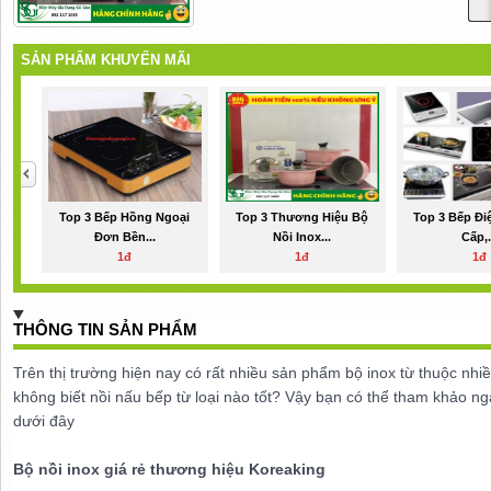
SẢN PHẨM KHUYẾN MÃI
Top 3 Bếp Hồng Ngoại
Top 3 Thương Hiệu Bộ
Top 3 Bếp Đi
Đơn Bền...
Nồi Inox...
Cấp,.
1đ
1đ
1đ
THÔNG TIN SẢN PHẨM
Trên thị trường hiện nay có rất nhiều sản phẩm bộ inox từ thuộc n
không biết nồi nấu bếp từ loại nào tốt? Vậy bạn có thể tham khảo nga
dưới đây
Bộ nồi inox giá rẻ thương hiệu Koreaking