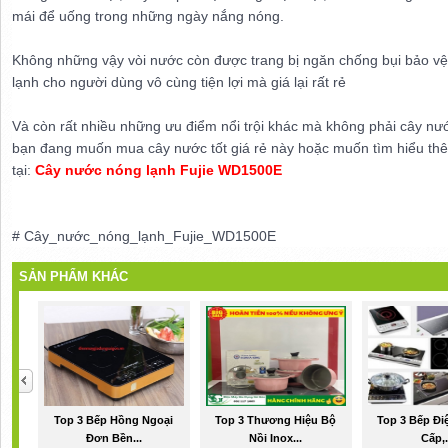
mái để uống trong những ngày nắng nóng.
Không những vậy vòi nước còn được trang bị ngăn chống bụi bảo vệ v
lạnh cho người dùng vô cùng tiện lợi mà giá lại rất rẻ
Và còn rất nhiều những ưu điểm nổi trội khác mà không phải cây n
bạn đang muốn mua cây nước tốt giá rẻ này hoặc muốn tìm hiểu th
tại:
Cây nước nóng lạnh Fujie WD1500E
# Cây_nước_nóng_lạnh_Fujie_WD1500E
SẢN PHẨM KHÁC
Top 3 Bếp Hồng Ngoại
Top 3 Thương Hiệu Bộ
Top 3 Bếp Đi
Đơn Bền...
Nồi Inox...
Cấp,.