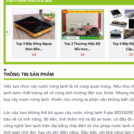
SẢN PHẨM KHUYẾN MÃI
Top 3 Bếp Hồng Ngoại
Top 3 Thương Hiệu Bộ
Top 3 Bếp Đi
Đơn Bền...
Nồi Inox...
Cấp,.
1đ
1đ
1đ
THÔNG TIN SẢN PHẨM
Việc lựa chọn cây nước nóng lạnh là vô cùng quan trọng. Nếu như 
lạnh kém chất lượng sẽ vô cùng ảnh hưởng đến sức khỏe. Nhưng hiệ
loại cây nước nóng lạnh. Khiến cho chúng ta phân vân không biết c
Lúc này bạn không thể bỏ quan cây nước nóng lạnh Fujie WD1500E.
bảo về cả tính năng, độ bền, tính thẩm mỹ và độ an toàn, có đầy đ
công nghệ làm lạnh hiện đại bằng chip điện tử cho phép nước lạnh nh
thời gian chờ đợi, hay chi phí điện năng. Đặc biệt, với khả năng làm 