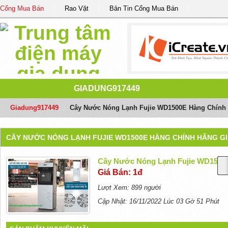
Cổng Mua Bán
Rao Vặt
Bản Tin Cổng Mua Bán
GIADUNG917449
Giadung917449
/
Cây Nước Nóng Lạnh Fujie WD1500E Hàng Chính 
CÂY NƯỚC NÓNG LẠNH FUJIE WD1500E HÀNG CHÍNH HÃNG GI
Cây Nước Nóng Lạnh Fujie WD1500E
Giá Bán: 1đ
Lượt Xem: 899 người
Cập Nhật: 16/11/2022 Lúc 03 Gờ 51 Phút