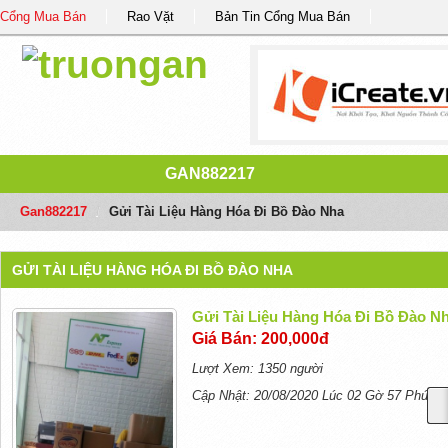
Cổng Mua Bán
Rao Vặt
Bản Tin Cổng Mua Bán
GAN882217
Gan882217
/
Gửi Tài Liệu Hàng Hóa Đi Bồ Đào Nha
GỬI TÀI LIỆU HÀNG HÓA ĐI BỒ ĐÀO NHA
Gửi Tài Liệu Hàng Hóa Đi Bồ Đào N
Giá Bán: 200,000đ
Lượt Xem: 1350 người
Cập Nhật: 20/08/2020 Lúc 02 Gờ 57 Phút