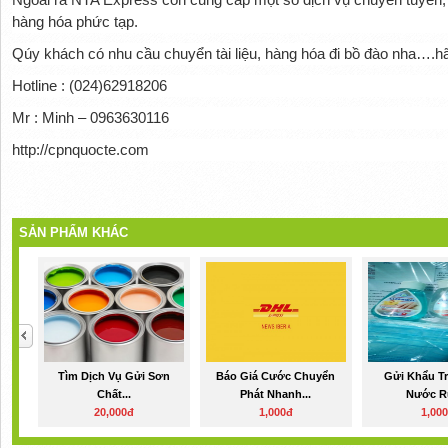
hàng hóa phức tạp.
Qúy khách có nhu cầu chuyển tài liệu, hàng hóa đi bồ đào nha….hãy
Hotline : (024)62918206
Mr : Minh – 0963630116
http://cpnquocte.com
SẢN PHẨM KHÁC
Tìm Dịch Vụ Gửi Sơn
Báo Giá Cước Chuyển
Gửi Khẩu Tr
Chất...
Phát Nhanh...
Nước Rử
20,000đ
1,000đ
1,00