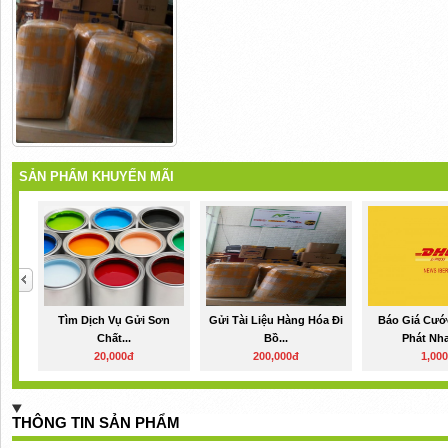
SẢN PHẨM KHUYẾN MÃI
Tìm Dịch Vụ Gửi Sơn
Gửi Tài Liệu Hàng Hóa Đi
Báo Giá Cướ
Chất...
Bồ...
Phát Nha
20,000đ
200,000đ
1,00
THÔNG TIN SẢN PHẨM