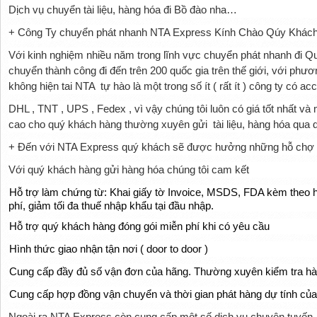
Dịch vụ chuyển tài liệu, hàng hóa đi Bồ đào nha…
+ Công Ty chuyển phát nhanh NTA Express Kính Chào Qúy Khác
Với kinh nghiệm nhiều năm trong lĩnh vực chuyển phát nhanh đi 
chuyển thành công đi đến trên 200 quốc gia trên thế giới, với p
không hiện tai NTA
tự hào là một trong số ít ( rất ít ) công ty có a
DHL , TNT , UPS , Fedex , vì vậy chúng tôi luôn có giá tốt nhất và
cao cho quý khách hàng thường xuyên gửi
tài liệu, hàng hóa qua
+ Đến với NTA Express quý khách sẽ được hưởng những hỗ chợ v
Với quý khách hàng gửi hàng hóa chúng tôi cam kết
H
ỗ
tr
ợ
làm ch
ứ
ng t
ừ
: Khai gi
ấ
y t
ờ
Invoice, MSDS, FDA kèm theo h
phí, gi
ả
m t
ố
i
đ
a thu
ế
nh
ậ
p kh
ẩ
u t
ạ
i
đầ
u nh
ậ
p.
Hỗ
trợ quý khách hàng đóng gói miễn phí khi có yêu cầu
Hình thức giao nhận tận nơi ( door to door )
Cung cấp đầy đủ số vận đơn của hãng. Th
ường xuyên kiểm tra hàn
Cung cấp hợp đồng vận chuyển và thời gian phát hàng dự tính củ
Ngoài ra NTA Express còn cung cấp một số dịch vụ chuyên tuyến, x