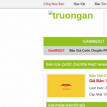
Cổng Mua Bán
Rao Vặt
Bản Tin
GAN882217
Gan882217
/
Báo Giá Cước Chuyển Ph
BÁO GIÁ CƯỚC CHUYỂN PHÁT NHA
Báo Giá C
Giá Bán: 
Lượt Xem: 2
Cập Nhật: 0
SẢN PHẨM KHUYẾN MÃI