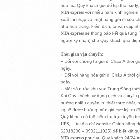
hóa mà Quý khách gửi để kịp thời xử lý,
với nhiều năm kinh nghiệm s
NTA express
xuất tái nhập với mặt hàng gửi đi sửa c
như hun trùng, kiểm dịch, tư vấn cập nh
sẽ thông báo kết quả từng l
NTA express
người ký nhận) cho Quý khách qua điện 
Thời gian vận chuyển:
+ Đối với chứng từ gửi đi Châu Á thời g
ngày.
+ Đối với hàng hóa gửi đi Châu Á thời 
ngày.
+ Một số nước khu vực Trung Đông thời 
Khi Quý khách sử dụng dịch vụ
chuyển 
hưởng nhiều quyền lợi thiết thực nhất,
kg sẽ được hưởng mức giá cực kỳ ưu đã
Quý khách có thể kiểm tra trực tuyến to
tại địa chỉ website Chính hãng d
UPS,…
62918206 – 0902111025) để biết kết quả 
phục vụ Quý khách 24/24 tro
NTA express