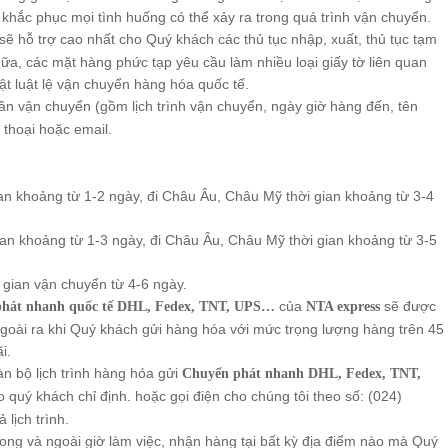
 khắc phục mọi tình huống có thể xảy ra trong quá trình vận chuyển.
ẽ hỗ trợ cao nhất cho Quý khách các thủ tục nhập, xuất, thủ tục tạm
hữa, các mặt hàng phức tạp yêu cầu làm nhiều loại giấy tờ liên quan
ật luật lệ vận chuyển hàng hóa quốc tế.
ần vận chuyển (gồm lịch trình vận chuyển, ngày giờ hàng đến, tên
thoại hoặc email.
ian khoảng từ 1-2 ngày, đi Châu Âu, Châu Mỹ thời gian khoảng từ 3-4
gian khoảng từ 1-3 ngày, đi Châu Âu, Châu Mỹ thời gian khoảng từ 3-5
gian vận chuyển từ 4-6 ngày.
của
sẽ được
phát nhanh quốc tế DHL, Fedex, TNT, UPS…
NTA express
 ngoài ra khi Quý khách gửi hàng hóa với mức trọng lượng hàng trên 45
i.
àn bộ lịch trình hàng hóa gửi
Chuyển phát nhanh DHL, Fedex, TNT,
o quý khách chỉ định. hoặc gọi điện cho chúng tôi theo số: (024)
lịch trình.
ng và ngoài giờ làm việc, nhận hàng tại bất kỳ địa điểm nào mà Quý