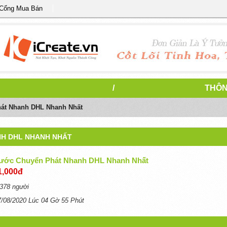
 Cổng Mua Bán
/
THÔN
át Nhanh DHL Nhanh Nhất
NH DHL NHANH NHẤT
ước Chuyển Phát Nhanh DHL Nhanh Nhất
1,000đ
378 người
7/08/2020 Lúc 04 Gờ 55 Phút