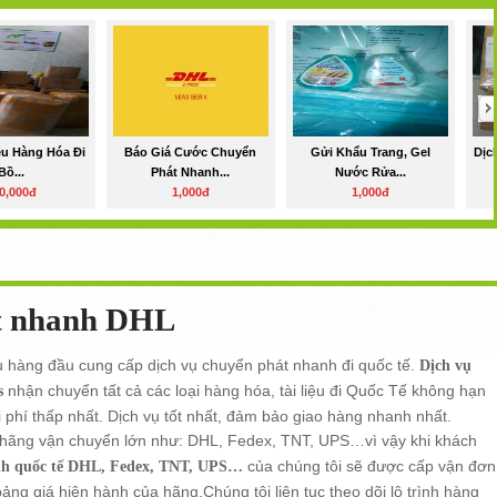
ệu Hàng Hóa Đi
Báo Giá Cước Chuyển
Gửi Khẩu Trang, Gel
Dịc
Bồ...
Phát Nhanh...
Nước Rửa...
0,000đ
1,000đ
1,000đ
át nhanh DHL
ụ hàng đầu cung cấp dịch vụ chuyển phát nhanh đi quốc tế.
Dịch vụ
nhận chuyển tất cả các loại hàng hóa, tài liệu đi Quốc Tế không hạn
s
i phí thấp nhất. Dịch vụ tốt nhất, đảm bảo giao hàng nhanh nhất.
ều hãng vận chuyển lớn như: DHL, Fedex, TNT, UPS…vì vậy khi khách
của chúng tôi sẽ được cấp vận đơn
h quốc tế DHL, Fedex, TNT, UPS…
ng giá hiện hành của hãng.Chúng tôi liên tục theo dõi lộ trình hàng