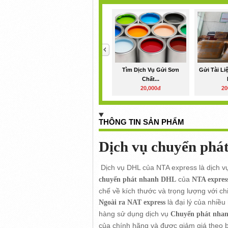
<
Tìm Dịch Vụ Gửi Sơn
Gửi Tài Li
Chất...
20,000đ
20
THÔNG TIN SẢN PHẨM
Dịch vụ chuyển ph
Dịch vụ DHL của NTA express là dịch v
của
chuyển phát nhanh DHL
NTA expres
chế về kích thước và trọng lượng với ch
là đại lý của nhi
Ngoài ra NAT express
hàng sử dụng dịch vụ
Chuyển phát nhan
của chính hãng và được giảm giá theo bả