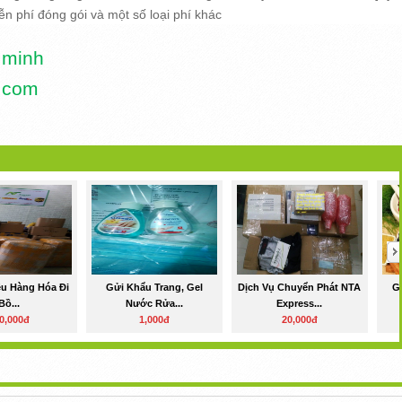
n phí đóng gói và một số loại phí khác
 minh
e.com
ệu Hàng Hóa Đi
Gửi Khẩu Trang, Gel
Dịch Vụ Chuyển Phát NTA
G
Bồ...
Nước Rửa...
Express...
0,000đ
1,000đ
20,000đ