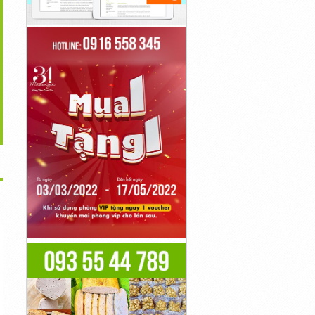
>
h Vụ Chuyển Phát NTA
Gửi Thuốc Tây Đi Mỹ (
Dịch Vụ Gửi Tài Lệu Đi
Express...
USA)
Quốc...
20,000đ
20,000đ
2,000đ