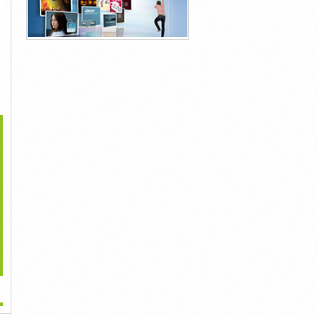
>
ửi Thuốc Tây Đi Mỹ (
Dịch Vụ Gửi Tài Lệu Đi
Dịch Vụ Gửi Tổ Yến Đi...
USA)
Quốc...
20,000đ
20,000đ
2,000đ