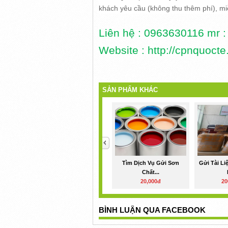
khách yêu cầu (không thu thêm phí), miễ
Liên hệ : 0963630116 mr :
Website : http://cpnquoct
SẢN PHẨM KHÁC
<
Tìm Dịch Vụ Gửi Sơn
Gửi Tài Li
Chất...
20,000đ
20
BÌNH LUẬN QUA FACEBOOK