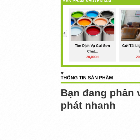
SẢN PHẨM KHUYẾN MÃI
<
Tìm Dịch Vụ Gửi Sơn
Gửi Tài Li
Chất...
20,000đ
20
THÔNG TIN SẢN PHẨM
Bạn đang phân v
phát nhanh