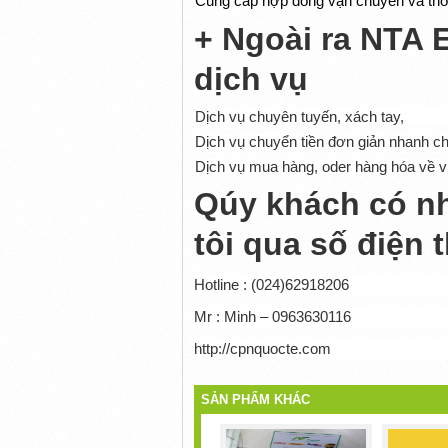
-
Cung c
ấ
p h
ợ
p
đồ
ng v
ậ
n chuy
ể
n và th
+ Ngoài ra NTA 
dịch vụ
-
Dịch vụ chuyên tuyến, xách tay,
-
Dịch vụ chuyển tiền đơn giản nhanh ch
-
Dịch vụ mua hàng, oder hàng hóa về v
Qúy khách có nh
tôi qua số điện 
Hotline : (024)62918206
Mr : Minh – 0963630116
http://cpnquocte.com
SẢN PHẨM KHÁC