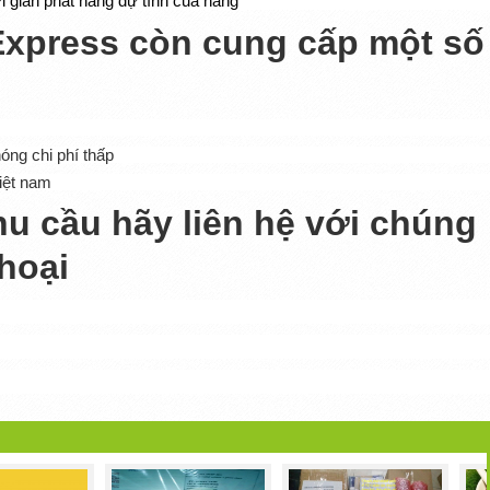
ờ
i gian phát hàng d
ự
tính c
ủ
a hãng
Express còn cung cấp một số
óng chi phí thấp
iệt nam
u cầu hãy liên hệ với chúng
thoại