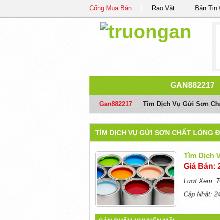
Cổng Mua Bán
Rao Vặt
Bản Tin
GAN882217
Gan882217
/
Tìm Dịch Vụ Gửi Sơn Chấ
TÌM DỊCH VỤ GỬI SƠN CHẤT LỎNG Đ
Tìm Dịch 
Giá Bán: 
Lượt Xem: 7
Cập Nhật: 2