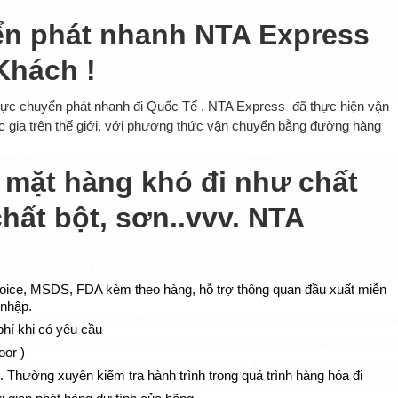
ển phát nhanh NTA Express
Khách !
 vực chuyển phát nhanh đi Quốc Tế . NTA Express
đã thực hiện vận
c gia trên thế giới, với phương thức vận chuyển bằng đường hàng
 mặt hàng khó đi như chất
chất bột, sơn..vvv. NTA
oice, MSDS, FDA kèm theo hàng, h
ỗ
tr
ợ
thông quan
đầ
u xu
ấ
t mi
ễ
n
 nh
ậ
p.
phí khi có yêu cầu
oor )
. Th
ường xuyên kiểm tra hành trình trong quá trình hàng hóa đi