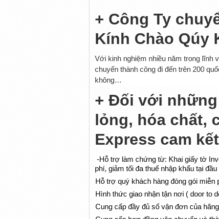
+ Công Ty chuy
Kính Chào Qúy 
Với kinh nghiệm nhiều năm trong lĩnh
chuyển thành công đi đến trên 200 quố
không…
+ Đối với những
lỏng, hóa chất, 
Express cam kết
-H
ỗ
tr
ợ
làm ch
ứ
ng t
ừ
: Khai gi
ấ
y t
ờ
Inv
phí, gi
ả
m t
ố
i
đ
a thu
ế
nh
ậ
p kh
ẩ
u t
ạ
i
đầ
u
-
H
ỗ trợ quý khách hàng đóng gói miễn 
-
Hình th
ứ
c giao nh
ậ
n t
ậ
n n
ơ
i ( door to d
-
Cung c
ấ
p
đầ
y
đủ
s
ố
v
ậ
n
đơ
n c
ủ
a hãng