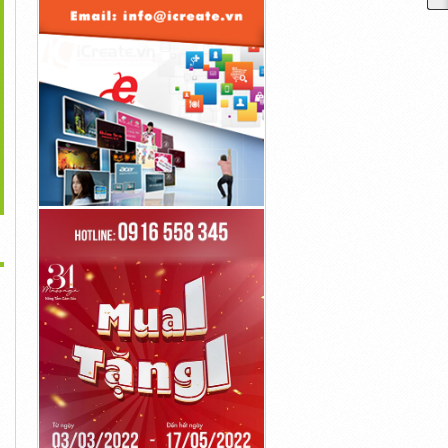
>
h Vụ Chuyển Phát NTA
Gửi Thuốc Tây Đi Mỹ (
Dịch Vụ Gửi Tài Lệu Đi
Express...
USA)
Quốc...
20,000đ
20,000đ
2,000đ