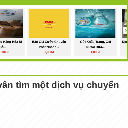
ệu Hàng Hóa Đi
Báo Giá Cước Chuyển
Gửi Khẩu Trang, Gel
Dịc
Bồ...
Phát Nhanh...
Nước Rửa...
0,000đ
1,000đ
1,000đ
ân tìm một dịch vụ chuyển