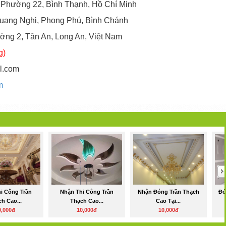
 Phường 22, Bình Thạnh, Hồ Chí Minh
uang Nghị, Phong Phú, Bình Chánh
ng 2, Tân An, Long An, Việt Nam
g)
l.com
m
i Công Trần
Nhận Thi Công Trần
Nhận Đóng Trần Thạch
Đó
h Cao...
Thạch Cao...
Cao Tại...
0,000đ
10,000đ
10,000đ