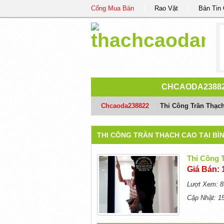
Cổng Mua Bán
Rao Vặt
Bản Tin
CHCAODA2388
Chcaoda238822
/
Thi Công Trần Thạch
THI CÔNG TRẦN THẠCH CAO TẠI BÌN
Thi Công 
Giá Bán: 
Lượt Xem: 8
Cập Nhật: 1