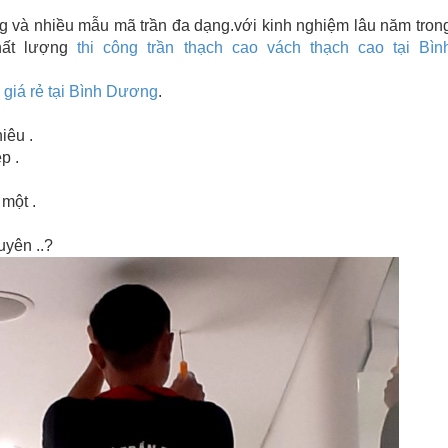
g và nhiều mẫu mã trần đa dạng.với kinh nghiệm lâu năm tron
hất lượng
thi công trần thạch cao vách thạch cao
tại Bìn
giá rẻ
tại Bình Dương
.
hiêu .
̣p .
một .
 uyên ..?