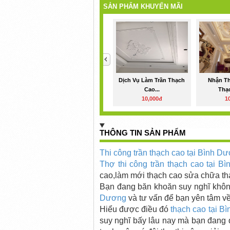
SẢN PHẨM KHUYẾN MÃI
<
Dịch Vụ Làm Trần Thạch
Nhận Th
Cao...
Thạc
10,000đ
1
THÔNG TIN SẢN PHẨM
Thi công trần thạch cao tại Bình D
Thợ thi công trần thạch cao
tại B
cao,làm mới thạch cao sửa chữa th
Bạn đang băn khoăn suy nghĩ khôn
Dương
và tư vấn để bạn yên tâm v
Hiểu được điều đó
thạch cao
tại B
suy nghĩ bấy lâu nay mà bạn đang 