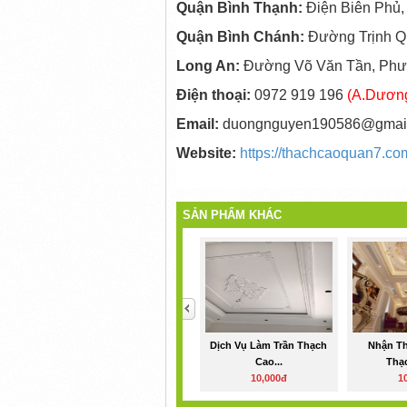
Quận Bình Thạnh:
Điện Biên Phủ,
Quận Bình Chánh:
Đường Trịnh Q
Long An:
Đường Võ Văn Tần, Phườ
Điện thoại:
0972 919 196
(A.Dươn
Email:
duongnguyen190586@gmai
Website:
https://thachcaoquan7.co
SẢN PHẨM KHÁC
<
Dịch Vụ Làm Trần Thạch
Nhận Th
Cao...
Thạc
10,000đ
1