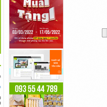
>
 Công Trần Thạch Cao
Thi Công Vách Thạch Cao
Đóng Vách Ngăn Thạch
Tại...
Tại Bình...
Cao Tại...
10,000đ
10,000đ
50,000đ
h
h
g
g