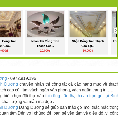
i Công Trần
Nhận Thi Công Trần
Nhận Đóng Trần Thạch
Thi
h Cao...
Thạch Cao...
Cao Tại...
0,000đ
10,000đ
10,000đ
ương
- 0972.919.196
ình Dương
chuyên nhận thi công tất cả các hạng mục về thạc
ạch cao cũ, làm vách ngăn văn phòng, vách ngăn trang trí……
g biết chọn đội thợ nào
thi công trần thạch cao trọn gói
tại Bìn
ề chất lượng và mẫu mã đẹp .
ình Dương
Đăng Dương
sẻ giúp bạn tháo gỡ mọi thắc mắc tron
quan tâm.Đến với chúng tôi bạn sẻ yên tâm về điều đó .vì côn