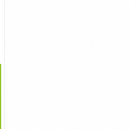
>
ng Vách Ngăn Thạch
Dịch Vụ Thi Công Thạch
Thi Công Trần Thạch Cao
Cao Tại...
Cao Ở...
Ở Biên...
50,000đ
1,000đ
1,000đ