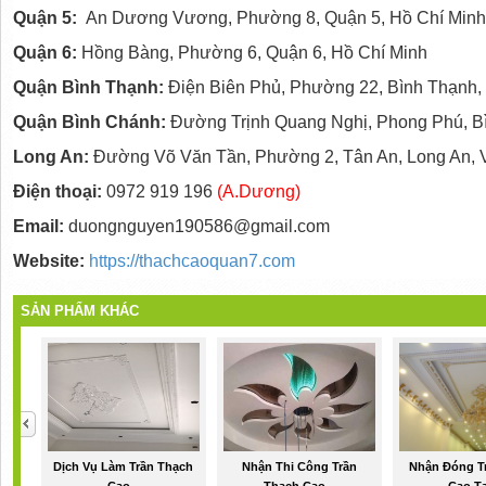
Quận 5:
An Dương Vương, Phường 8, Quận 5, Hồ Chí Minh
Quận 6:
Hồng Bàng, Phường 6, Quận 6, Hồ Chí Minh
Quận Bình Thạnh:
Điện Biên Phủ, Phường 22, Bình Thạnh,
Quận Bình Chánh:
Đường Trịnh Quang Nghị, Phong Phú, B
Long An:
Đường Võ Văn Tần, Phường 2, Tân An, Long An, 
Điện thoại:
0972 919 196
(A.Dương)
Email:
duongnguyen190586@gmail.com
Website:
https://thachcaoquan7.com
SẢN PHẨM KHÁC
Dịch Vụ Làm Trần Thạch
Nhận Thi Công Trần
Nhận Đóng T