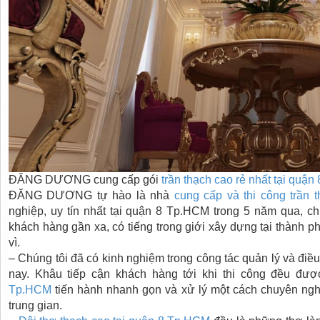
ĐĂNG DƯƠNG cung cấp gói
trần thạch cao rẻ nhất
tại quận
ĐĂNG DƯƠNG tự hào là nhà
cung cấp và thi công trần 
nghiệp, uy tín nhất
tại quận 8 Tp.HCM
trong 5 năm qua, chú
khách hàng gần xa, có tiếng trong giới xây dựng tại thành 
vì.
– Chúng tôi đã có kinh nghiệm trong công tác quản lý và điề
nay. Khâu tiếp cận khách hàng tới khi thi công đều đư
Tp.HCM
tiến hành nhanh gọn và xử lý một cách chuyên ngh
trung gian.