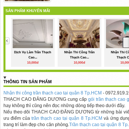
SẢN PHẨM KHUYẾN MÃI
Dịch Vụ Làm Trần Thạch
Nhận Thi Công Trần
Nhận Thi C
Cao...
Thạch Cao...
Thạch C
10,000đ
10,000đ
10,00
THÔNG TIN SẢN PHẨM
Nhận thi công trần thạch cao tại quận 8 Tp.HCM
- 0972.919.
THẠCH CAO ĐĂNG DƯƠNG cung cấp
gói trần thạch cao 
hay không thì cũng nên đọc những dòng tiếp theo dưới đây.
Nếu theo dõi THẠCH CAO ĐĂNG DƯƠNG từ những bài viết đầ
ưu điểm của
trần thạch cao
tại quận 8 Tp.HCM
và ứng dụng
trang trí làm đẹp cho căn phòng.
Trần thạch cao
tại quận 8 T