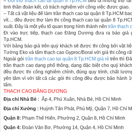
–
Đội thợ thạch cao
tại quận 8 Tp.HCM
đều là những thợ làn
tinh thần đoàn kết, có trách nghiệm với công việc được giao.
– Tất cả vật liệu để làm trần thạch cao
tại quận 8 Tp.HCM
bao
vít… đều được thợ làm thi công thạch cao
tại quận 8 Tp.H
xuất. Đây là một yếu tố quan trọng hình thành nên
trần thạch 
Đi vào trực tiếp, thạch cao Đăng Dương đưa ra báo giá 
Tp.HCM
.
Với bảng báo giá trên quý khách sẽ được thi công bởi vật l
Tường Eko và tấm thạch cao Gyproc/Boral với giá thi công rất
Ngoài gói
trần thạch cao
tại quận 8 Tp.HCM
giá rẻ
trên thì Đ
trần thạch cao dạng phổ thông, dạng đặc biệt cho quý khách
đều được thi công nghiêm chỉnh, đúng quy trình, chất lượng
yên tâm vì với tất cả các gói thi công đều được bảo hành
tấm.
THẠCH CAO ĐĂNG DƯƠNG
Địa chỉ Nhà Bè :
Ấp 4, Phú Xuân, Nhà Bè, Hồ Chí Minh
Địa chỉ Xưởng :
Huỳnh Tấn Phát, Phú Mỹ, Quận 7, Hồ Chí M
Quận 8:
Phạm Thế Hiển, Phường 2, Quận 8, Hồ Chí Minh
Quận 4:
Đoàn Văn Bơ, Phường 14, Quận 4, Hồ Chí Minh