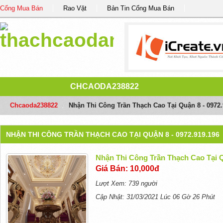
Cổng Mua Bán
Rao Vặt
Bản Tin Cổng Mua Bán
CHCAODA238822
Chcaoda238822
/
Nhận Thi Công Trần Thạch Cao Tại Quận 8 - 0972.
NHẬN THI CÔNG TRẦN THẠCH CAO TẠI QUẬN 8 - 0972.919.196
Nhận Thi Công Trần Thạch Cao Tại Q
Giá Bán: 10,000đ
Lượt Xem: 739 người
Cập Nhật: 31/03/2021 Lúc 06 Gờ 26 Phút