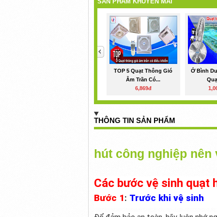
SẢN PHẨM KHUYẾN MÃI
<
TOP 5 Quạt Thông Gió
Ở Bình D
Âm Trần Có...
Quạt
6,869đ
1,0
THÔNG TIN SẢN PHẨM
hút công nghiệp nên 
Các bước vệ sinh quạt 
Bước 1
:
Trước khi vệ sinh