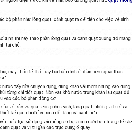
ắt nguồn điện trước khi vệ sinh, bảo dưỡng quạt hút,
quạt thôn
ác bộ phân như lồng quạt, cánh quạt ra để tiện cho việc vệ sinh
 cố định thì hãy tháo phần lồng quạt và cánh quạt xuống để mang
nh tại chỗ.
bụi, máy thổi để thổi bay bụi bẩn dính ở phần bên ngoài thân
 cơ.
c nước tẩy rửa chuyên dụng, dùng khăn vải mềm nhúng vào dung
chùi từng chi tiết quạt. Nên vắt khô nước trong khăn lau quạt để
iều vào các bộ phận động cơ.
của vỏ bảo vệ quạt cũng như cánh, lông quạt, những vị trí ở xa
thiết kế que dài để vệ sinh dễ dàng và sạch hơn.
 bẩn, tiếp tục sử dụng vải mỏng có bọc mùn cưa bên trong để ch
cánh quạt và vị trí gần các trục quay, ổ quay.