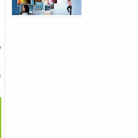
y
g
>