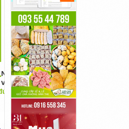
>
Mẫu Quạt Treo Tường
Quạt Hút Công Nghiệp 1
Vệ Sinh Quạt Hút, Quạt
Công...
Pha KIN -...
Thông...
6,886đ
5,800,000đ
10,000đ
Nguồn bài
viết:
Quạt
 đúng cách?