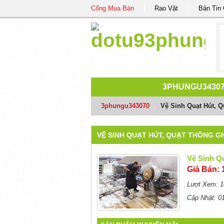
Cổng Mua Bán
Rao Vặt
Bản Tin
3PHUNGU3430
3phungu343070
/
Vệ Sinh Quạt Hút, 
VỆ SINH QUẠT HÚT, QUẠT THÔNG G
Vệ Sinh Q
Giá Bán: 
Lượt Xem: 1
Cập Nhật: 0