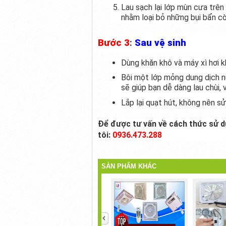
Lau sạch lại lớp mùn cưa trên
nhằm loại bỏ những bụi bẩn còn
Bước 3
:
Sau vệ sinh
Dùng khăn khô và máy xì hơi 
Bôi một lớp mỏng dung dịch nư
sẽ giúp bạn dễ dàng lau chùi, 
Lắp lại quạt hút, không nên s
Để được tư vấn về cách thức sử d
tôi:
0936.473.288
SẢN PHẨM KHÁC
<