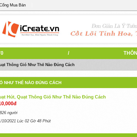
 Cổng Mua Bán
70
/
THÔN
Quạt Thông Gió Như Thế Nào Đúng Cách
IÓ NHƯ THẾ NÀO ĐÚNG CÁCH
uạt Hút, Quạt Thông Gió Như Thế Nào Đúng Cách
10,000đ
826 người
1/10/2021 Lúc 02 Gờ 48 Phút