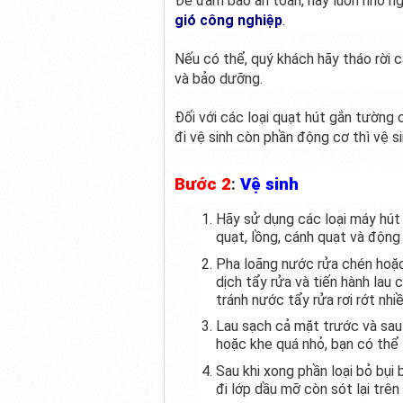
Để đảm bảo an toàn, hãy luôn nhớ ng
gió công nghiệp
.
Nếu có thể, quý khách hãy tháo rời c
và bảo dưỡng.
Đối với các loại quạt hút gắn tường
đi vệ sinh còn phần động cơ thì vệ si
Bước 2
:
Vệ sinh
Hãy sử dụng các loại máy hút 
quạt, lồng, cánh quạt và động
Pha loãng nước rửa chén hoặ
dịch tẩy rửa và tiến hành lau 
tránh nước tẩy rửa rơi rớt nh
Lau sạch cả mặt trước và sau 
hoặc khe quá nhỏ, bạn có thể 
Sau khi xong phần loại bỏ bụi
đi lớp dầu mỡ còn sót lại trên 