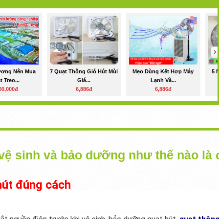
ương Nên Mua
7 Quạt Thông Gió Hút Mùi
Mẹo Dùng Kết Hợp Máy
5 
 Treo...
Giá...
Lạnh Và...
00,000đ
6,886đ
6,886đ
vệ sinh và bảo dưỡng như thế nào là
hút đúng cách