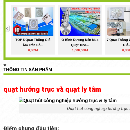
TOP 5 Quạt Thông Gió
Ở Bình Dương Nên Mua
7 Quạt Thông 
Âm Trần Có...
Quạt Treo...
Giá..
6,869đ
1,000,000đ
6,88
THÔNG TIN SẢN PHẨM
quạt hướng trục và quạt ly tâm
Quạt hút công nghiệp hướng trục 
Điểm chung đầu tiên: