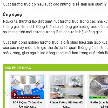
Quạt hướng trục có hiệu suất cao nhưng lại rẻ tiền hơn quạt ly
Ứng dụng
Người ta thường lắp đặt quạt hút hướng trục trong các nhà xư
thông gió, làm mát. Đồng thời quạt thông gió hướng trục còn 
hại mang đến môi trường trong lành cho toàn bộ không gian.
Quạt hút công nghiệp hướng trục là giải pháp hiệu quả giúp xua
của các máy móc. Làn gió thu được từ quạt thông gió sẽ làm dị
nhà xưởng, giúp người lao động thoải mái hơn trong quá trình là
SẢN PHẨM KHÁC
TOP 5 Quạt Thông Gió
7 Quạt Thông Gió Hút Mùi
5 Mẫu Quạt T
Âm Trần Có...
Giá...
Công.