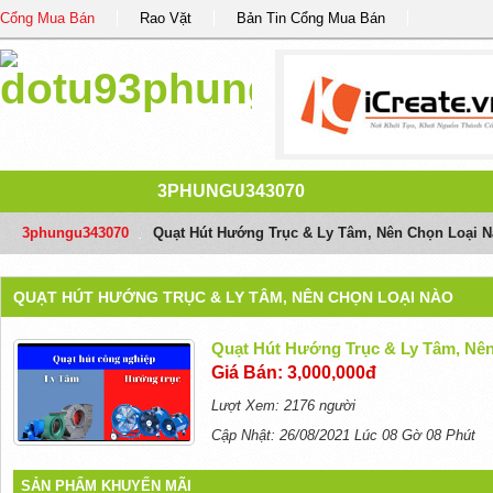
Cổng Mua Bán
Rao Vặt
Bản Tin Cổng Mua Bán
3PHUNGU343070
3phungu343070
/
Quạt Hút Hướng Trục & Ly Tâm, Nên Chọn Loại N
QUẠT HÚT HƯỚNG TRỤC & LY TÂM, NÊN CHỌN LOẠI NÀO
Quạt Hút Hướng Trục & Ly Tâm, Nê
Giá Bán: 3,000,000đ
Lượt Xem: 2176 người
Cập Nhật: 26/08/2021 Lúc 08 Gờ 08 Phút
SẢN PHẨM KHUYẾN MÃI