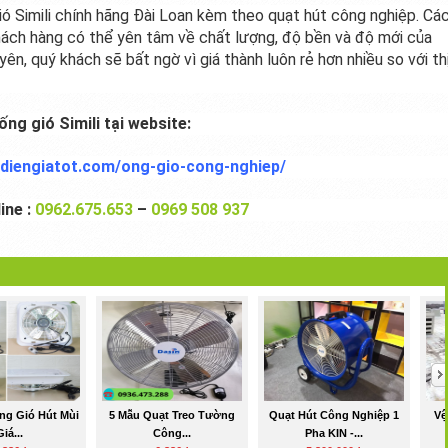
ó Simili chính hãng Đài Loan kèm theo quạt hút công nghiệp. Cá
khách hàng có thể yên tâm về chất lượng, độ bền và độ mới của
n, quý khách sẽ bất ngờ vì giá thành luôn rẻ hơn nhiều so với th
ng gió Simili tại website:
tdiengiatot.com/ong-gio-cong-nghiep/
ine :
0962.675.653
–
0969 508 937
ng Gió Hút Mùi
5 Mẫu Quạt Treo Tường
Quạt Hút Công Nghiệp 1
Vệ
Giá...
Công...
Pha KIN -...