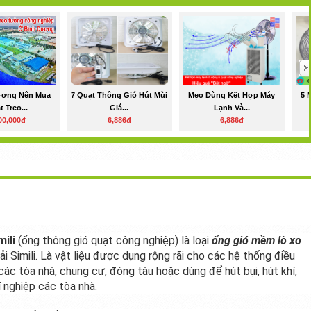
ương Nên Mua
7 Quạt Thông Gió Hút Mùi
Mẹo Dùng Kết Hợp Máy
5 
 Treo...
Giá...
Lạnh Và...
00,000đ
6,886đ
6,886đ
mili
(ống thông gió quạt công nghiệp) là loại
ống gió mềm lò xo
i Simili. Là vật liệu được dụng rộng rãi cho các hệ thống điều
các tòa nhà, chung cư, đóng tàu hoặc dùng để hút bụi, hút khí,
í nghiệp các tòa nhà.