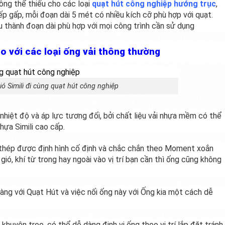
không thể thiếu cho các loại
quạt hút công nghiệp hướng trục
,
ếp gấp, mỗi đoạn dài 5 mét có nhiều kích cỡ phù hợp với quạt.
u thành đoạn dài phù hợp với mọi công trình cần sử dụng
so với các loại ống vải thông thường
ió Simili đi cùng quạt hút công nghiệp
 nhiệt độ và áp lực tương đối, bởi chất liệu vải nhựa mềm có thể
hựa Simili cao cấp.
i thép được định hình cố định và chắc chắn theo Moment xoắn
gió, khí từ trong hay ngoài vào vị trí bạn cần thì ống cũng không
ng với Quạt Hút và việc nối ống này với Ống kia một cách dễ
uyên treo, có thể dễ dàng định vị ống theo vị trí lắp đặt tránh