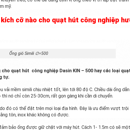
ẩm mỹ.
i kích cỡ nào cho quạt hút công nghiệp hư
Ống gió Simili ∅=500
cho quạt hút công nghiệp Dasin KIN – 500 hay các loại quạ
g tự.
u vải mềm simili chịu nhiệt tốt, lên tới 80 độ C. Chiều dài ống dẫn
 thì nó chỉ còn 25-30cm, rất gọn gàng khi cần di chuyển.
o đó có thể đặt trên mọi loại địa hình. Đây là ưu điểm vượt trội
 bằng tôn, inox khác không có được.
đảm bảo ống được giữ chặt với máy hút. Cách 1- 1.5m có sẽ mộ