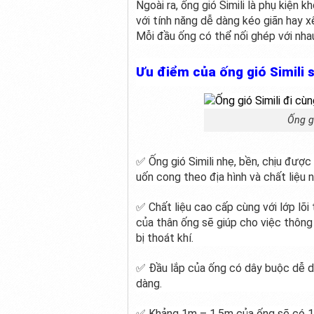
Ngoài ra, ống gió Simili là phụ kiện 
với tính năng dễ dàng kéo giãn hay x
Mỗi đầu ống có thể nối ghép với nha
Ưu điểm của ống gió Simili 
Ống g
✅ Ống gió Simili nhẹ, bền, chịu được
uốn cong theo địa hình và chất liệu n
✅ Chất liệu cao cấp cùng với lớp lõ
của thân ống sẽ giúp cho việc thông 
bị thoát khí.
✅ Đầu lắp của ống có dây buộc dễ dà
dàng.
✅ Khảng 1m – 1,5m của ống sẽ có 1 kh