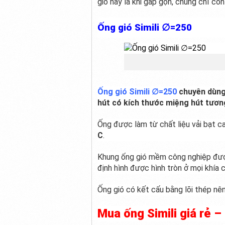
gió này là khi gấp gọn, chúng chỉ còn 
Ống gió Simili ∅=250
Ống gió Simili ∅=250
chuyên dùng 
hút có kích thước miệng hút tươn
Ống được làm từ chất liệu vải bạt c
C
.
Khung ống gió mềm công nghiệp được
định hình được hình tròn ở mọi khía 
Ống gió có kết cấu bằng lõi thép nê
Mua ống Simili giá rẻ 