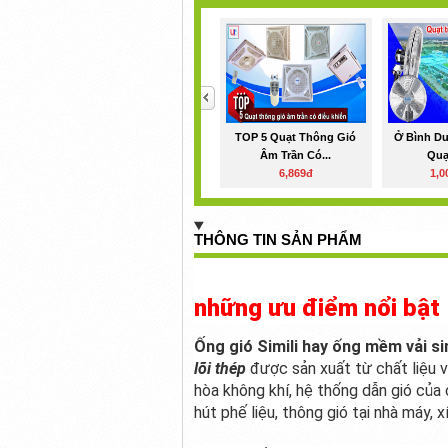
<
TOP 5 Quạt Thông Gió
Ở Bình D
Âm Trần Có...
Quạt
6,869đ
1,0
THÔNG TIN SẢN PHẨM
những ưu điểm nổi bật
Ống gió Simili hay ống mềm vải si
lõi thép
được sản xuất từ chất liệu vả
hòa không khí, hệ thống dẫn gió của 
hút phế liệu, thông gió tại nhà máy, x