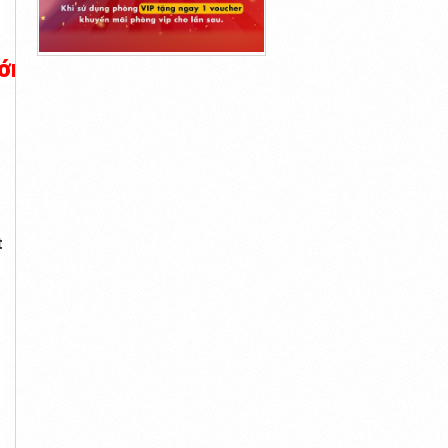
ớng trục
t
t