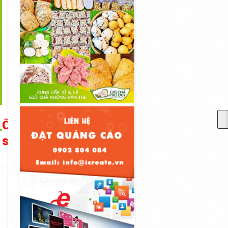
>
Mẫu Quạt Treo Tường
Quạt Hút Công Nghiệp 1
Vệ Sinh Quạt Hút, Quạt
Công...
Pha KIN -...
Thông...
6,886đ
5,800,000đ
10,000đ
Ống gió
simili và