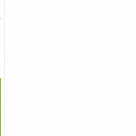
c
ị
>
 Sinh Quạt Hút, Quạt
Những Thương Hiệu Quạt
Quạt Hút Hướng Trục &
Thông...
Thông...
Ly Tâm,...