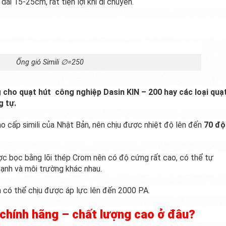
dài 15-25cm, rất tiện lợi khi di chuyển.
Ống gió Simili ∅=250
cho quạt hút công nghiệp Dasin KIN – 200 hay các loại quạ
g tự.
ao cấp simili của Nhật Bản, nên chịu được nhiệt độ lên đến
70 độ
 bọc bằng lõi thép Crom nên có độ cứng rất cao, có thể tự
cạnh và môi trường khác nhau.
n có thể chịu được áp lực lên đến 2000 PA.
– chính hãng – chất lượng cao ở đâu?