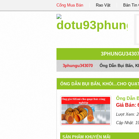
Cổng Mua Bán
Rao Vặt
Bản Tin
3PHUNGU3430
3phungu343070
/
Ống Dẫn Bụi Bẩn, Kh
ỐNG DẪN BỤI BẨN, KHÓI...CHO QUẠ
Ống Dẫn B
Giá Bán: 
Lượt Xem: 2
Cập Nhật: 1
SẢN PHẨM KHUYẾN MÃI