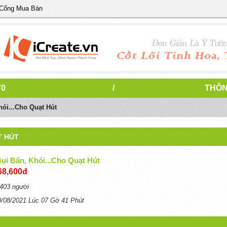
 Cổng Mua Bán
70
/
THÔN
ói...cho Quạt Hút
T HÚT
ụi Bẩn, Khói...cho Quạt Hút
68,600đ
403 người
9/08/2021 Lúc 07 Gờ 41 Phút