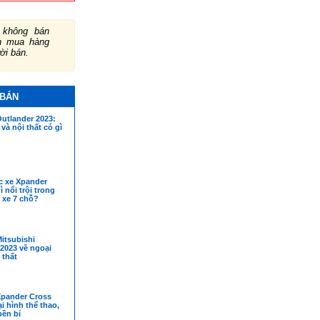
không bán
ch mua hàng
ười bán.
 BÁN
utlander 2023:
và nội thất có gì
c xe Xpander
 nổi trội trong
 xe 7 chỗ?
itsubishi
2023 về ngoại
 thất
Xpander Cross
i hình thể thao,
bền bỉ