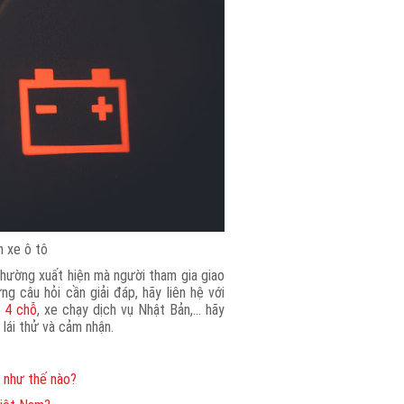
n xe ô tô
thường xuất hiện mà người tham gia giao
 câu hỏi cần giải đáp, hãy liên hệ với
 4 chỗ
, xe chạy dịch vụ Nhật Bản,… hãy
 lái thử và cảm nhận.
c như thế nào?