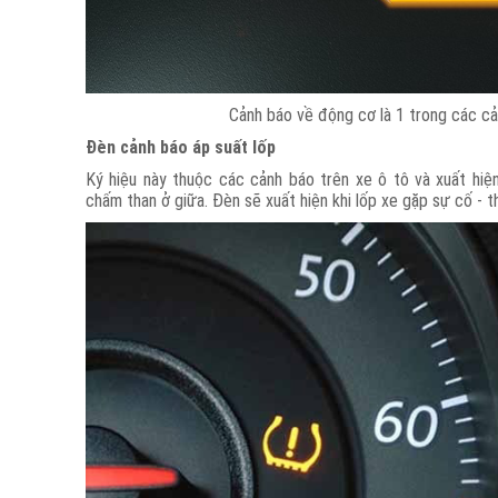
Cảnh báo về động cơ là 1 trong các cả
Đèn cảnh báo áp suất lốp
Ký hiệu này thuộc các cảnh báo trên xe ô tô và xuất hiệ
chấm than ở giữa. Đèn sẽ xuất hiện khi lốp xe gặp sự cố - 