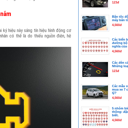
123đ
n nắm
Bắn tốc độ
máy bắn t
4,560đ
i ký hiệu này sáng tín hiệu hình động cơ
hân có thể là do thiếu nguồn điện, hệ
Các biển 
đường bộ t
nghĩa của
4,560đ
Các đèn cả
Những loạ
123đ
Các mẫu xe
mua xe 7 
lý?
4,560đ
5 nhóm bi
thông: đặ
biết.
4,560đ