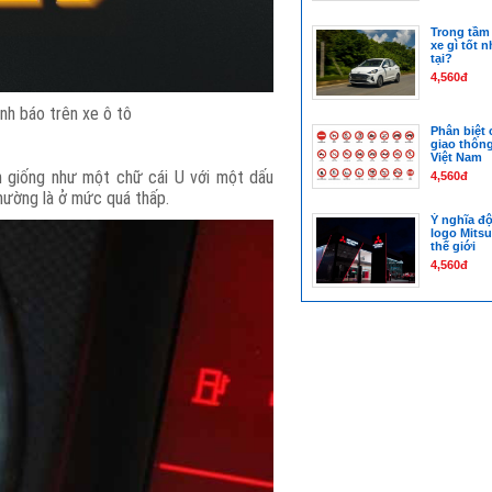
Trong tầm 
xe gì tốt 
tại?
4,560đ
nh báo trên xe ô tô
Phân biệt 
giao thôn
Việt Nam
n giống như một chữ cái U với một dấu
4,560đ
thường là ở mức quá thấp.
Ý nghĩa độ
logo Mitsu
thế giới
4,560đ