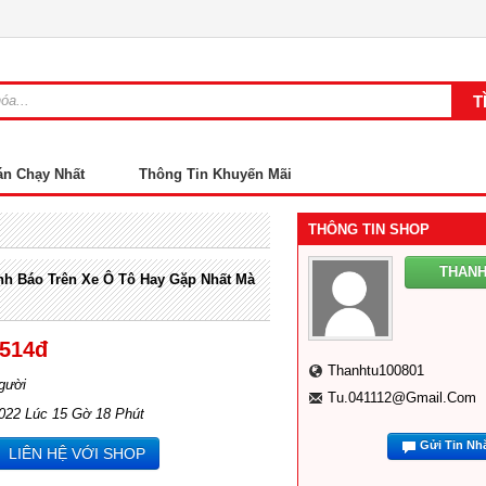
án Chạy Nhất
Thông Tin Khuyến Mãi
THÔNG TIN SHOP
THANH
nh Báo Trên Xe Ô Tô Hay Gặp Nhất Mà
,514đ
Thanhtu100801
gười
Tu.041112@gmail.com
2022 Lúc 15 Gờ 18 Phút
Gửi Tin Nh
LIÊN HỆ VỚI SHOP