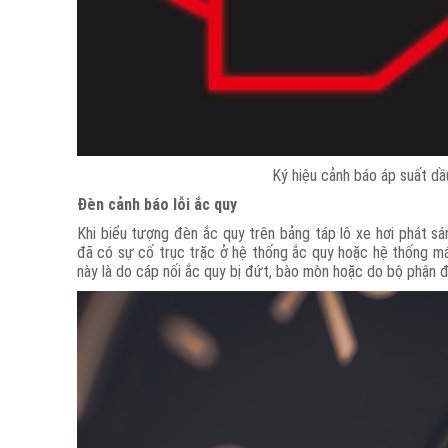
Ký hiệu cảnh báo áp suất dầ
Đèn cảnh báo lỗi ắc quy
Khi biểu tượng đèn ắc quy trên bảng táp lô xe hơi phát s
đã có sự cố trục trặc ở hệ thống ắc quy hoặc hệ thống má
này là do cáp nối ắc quy bị đứt, bào mòn hoặc do bộ phận đ