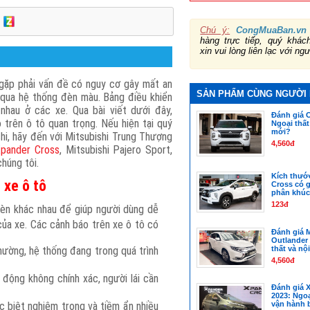
Chú ý:
CongMuaBan.vn
hàng trực tiếp, quý khá
xin vui lòng liên lạc với ng
gặp phải vấn đề có nguy cơ gây mất an
SẢN PHẨM CÙNG NGƯỜI
qua hệ thống đèn màu. Bảng điều khiển
 nhau ở các xe.
Qua bài viết dưới đây,
Đánh giá O
trên ô tô quan trọng. Nếu hiện tại quý
Ngoại thất 
mới?
i, hãy đến với Mitsubishi Trung Thượng
4,560đ
Xpander Cross
, Mitsubishi Pajero Sport,
chúng tôi.
Kích thướ
 xe ô tô
Cross có gì
phân khúc
123đ
đèn khác nhau để giúp người dùng dễ
của xe. Các cảnh báo trên xe ô tô có
Đánh giá M
Outlander 
hường, hệ thống đang trong quá trình
thất và nội
4,560đ
động không chính xác, người lái cần
Đánh giá 
2023: Ngoạ
c biệt nghiêm trọng và tiềm ẩn nhiều
vận hành 