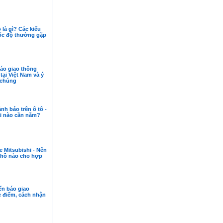
 là gì? Các kiểu
ốc độ thường gặp
báo giao thông
ại Việt Nam và ý
 chúng
nh báo trên ô tô -
i nào cần nắm?
 Mitsubishi - Nên
chỗ nào cho hợp
ển báo giao
c điểm, cách nhận