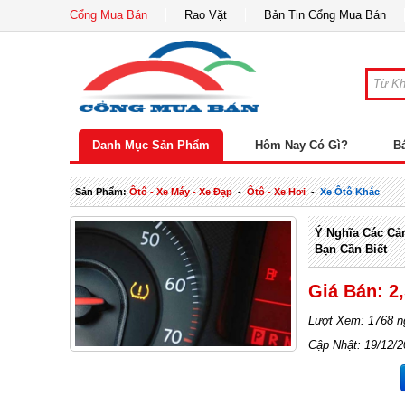
Cổng Mua Bán
Rao Vặt
Bản Tin Cổng Mua Bán
Danh Mục Sản Phẩm
Hôm Nay Có Gì?
B
Sản Phẩm:
Ôtô - Xe Máy - Xe Đạp
-
Ôtô - Xe Hơi
-
Xe Ôtô Khác
Ý Nghĩa Các Cả
Bạn Cần Biết
Giá Bán: 2
Lượt Xem: 1768 n
Cập Nhật: 19/12/