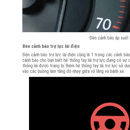
Đèn cảnh báo áp suất 
Đèn cảnh báo trợ lực lái điện
Đèn cảnh báo trợ lực lái điện cũng là 1 trong các cảnh báo
cảnh báo cho bạn biết hệ thống tay lái trợ lực đang có sự c
thống lái được trang bị thêm hệ thống tay lái trợ lực sử 
vào các buồng làm tăng độ nhạy giữa vô lăng và bánh xe.