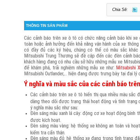
Chia Sẽ:
THÔNG TIN SẢN PHẨM
Các cảnh báo trên xe ô tô có chức năng cảnh báo khi xe 
toàn hoặc ảnh hưởng đến khả năng vận hành của xe thông 
có đầy đủ các ký hiệu, chúng có thể có màu sắc khác
Mitsubishi Trung Thương sẽ đề cập đến các đèn cảnh báo 
khách hàng đang có nhu cầu sở hữu những mẫu xe Mitsubish
để khám phá, trải nghiệm những mẫu xe như:
Mitsubishi 
Mitsubishi Outlander,... hiện đang được trưng bày tại đại lý 
Ý nghĩa và màu sắc của các cảnh báo trên
Các cảnh báo trên xe ô tô hiển thị qua nhiều màu sắc 
dàng theo dõi được trạng thái hoạt động và tình trạng 
ý nghĩa màu sắc như sau:
Đèn sáng màu xanh lá cây: động cơ xe hoạt động bình t
được kích hoạt.
Đèn sáng màu vàng: hệ thống xe không an toàn và hoạt 
kiểm tra cẩn thận.
Đèn sáng màu đỏ: hệ thống xe đang trong tình trạng đặ