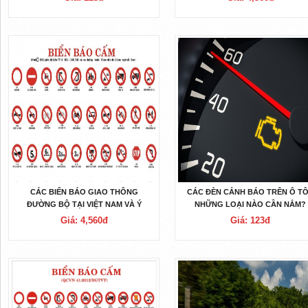
CÁC BIỂN BÁO GIAO THÔNG
CÁC ĐÈN CẢNH BÁO TRÊN Ô TÔ
ĐƯỜNG BỘ TẠI VIỆT NAM VÀ Ý
NHỮNG LOẠI NÀO CẦN NẮM?
NGHĨA CỦA CHÚNG
Giá: 4,560đ
Giá: 123đ