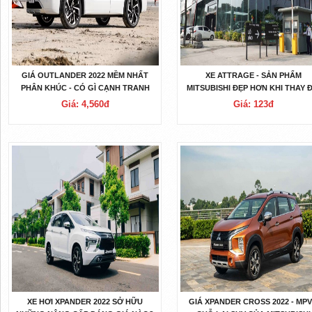
GIÁ OUTLANDER 2022 MỀM NHẤT
XE ATTRAGE - SẢN PHẨM
PHÂN KHÚC - CÓ GÌ CẠNH TRANH
MITSUBISHI ĐẸP HƠN KHI THAY 
VỚI ĐỐI THỦ?
HOÀN TOÀN
Giá: 4,560đ
Giá: 123đ
XE HƠI XPANDER 2022 SỞ HỮU
GIÁ XPANDER CROSS 2022 - MPV