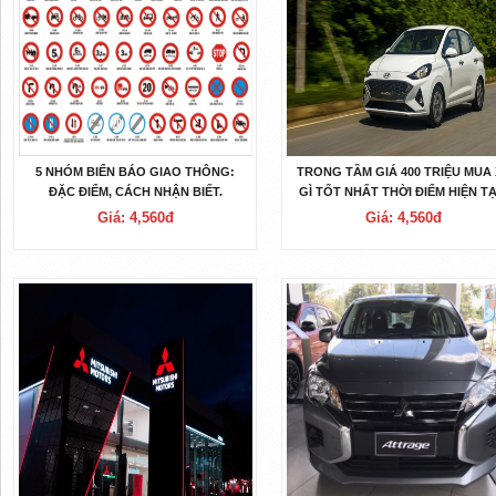
5 NHÓM BIỂN BÁO GIAO THÔNG:
TRONG TẦM GIÁ 400 TRIỆU MUA 
ĐẶC ĐIỂM, CÁCH NHẬN BIẾT.
GÌ TỐT NHẤT THỜI ĐIỂM HIỆN TẠ
Giá: 4,560đ
Giá: 4,560đ