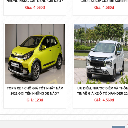
NHỮNG NÂNG CẤP ĐÁNG GIÁ NÀO?
CHỖ LAI SUV CỦA MITSUBISHI
Giá: 4,560đ
Giá: 4,560đ
TOP 5 XE 4 CHỖ GIÁ TỐT NHẤT NĂM
ƯU ĐIỂM, NHƯỢC ĐIỂM VÀ THÔ
2022 GỌI TÊN NHỮNG XE NÀO?
TIN VỀ GIÁ XE Ô TÔ XPANDER 20
MỚI NHẤT
Giá: 123đ
Giá: 4,560đ