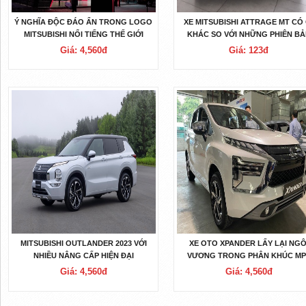
Ý NGHĨA ĐỘC ĐÁO ẨN TRONG LOGO
XE MITSUBISHI ATTRAGE MT CÓ 
MITSUBISHI NỔI TIẾNG THẾ GIỚI
KHÁC SO VỚI NHỮNG PHIÊN BẢ
CÒN LẠI
Giá: 4,560đ
Giá: 123đ
MITSUBISHI OUTLANDER 2023 VỚI
XE OTO XPANDER LẤY LẠI NGÔ
NHIỀU NÂNG CẤP HIỆN ĐẠI
VƯƠNG TRONG PHÂN KHÚC MP
Giá: 4,560đ
Giá: 4,560đ