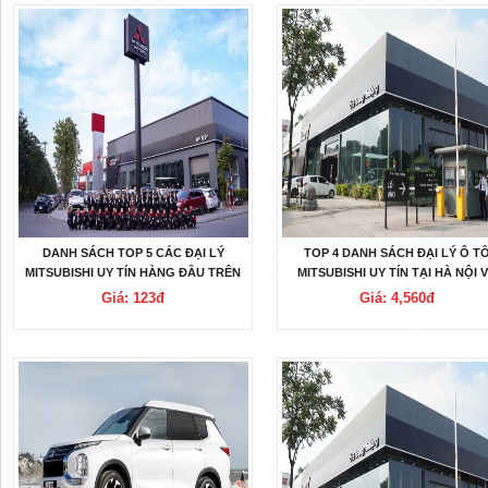
DANH SÁCH TOP 5 CÁC ĐẠI LÝ
TOP 4 DANH SÁCH ĐẠI LÝ Ô T
MITSUBISHI UY TÍN HÀNG ĐẦU TRÊN
MITSUBISHI UY TÍN TẠI HÀ NỘI 
TOÀN QUỐC
TP.HCM
Giá: 123đ
Giá: 4,560đ