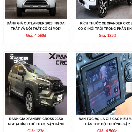
ĐÁNH GIÁ OUTLANDER 2023: NGOẠI
KÍCH THƯỚC XE XPANDER CRO
THẤT VÀ NỘI THẤT CÓ GÌ MỚI?
CÓ GÌ NỔI TRỘI TRONG PHÂN K
XE 7 CHỖ?
Giá: 4,560đ
Giá: 123đ
ĐÁNH GIÁ XPANDER CROSS 2023:
BẮN TỐC ĐỘ LÀ GÌ? CÁC KIỂU 
NGOẠI HÌNH THỂ THAO, VẬN HÀNH
BẮN TỐC ĐỘ THƯỜNG GẶP
BỀN BỈ
Giá: 123đ
Giá: 4,560đ