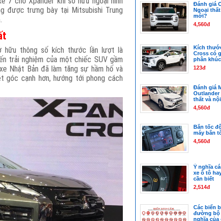
e 7 chỗ Xpander khi sở hữu ngoại hình
Đánh giá O
g được trưng bày tại Mitsubishi Trung
Ngoại thất 
mới?
.
4,560đ
ất
Kích thướ
 hữu thông số kích thước lần lượt là
Cross có gì
n trải nghiệm của một chiếc SUV gầm
phân khúc
xe Nhật Bản đã làm tăng sự hầm hố và
123đ
 góc cạnh hơn, hướng tới phong cách
Đánh giá M
Outlander 
thất và nội
4,560đ
Bắn tốc độ
máy bắn t
4,560đ
Ý nghĩa cá
xe ô tô ha
cần biết
2,514đ
Các biển 
đường bộ t
nghĩa của