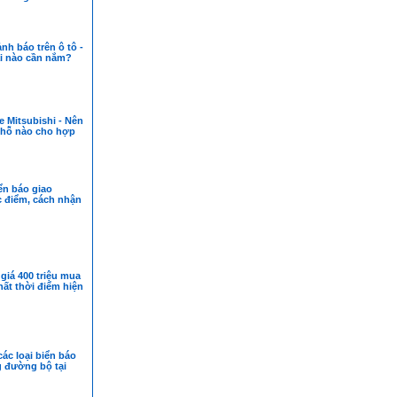
nh báo trên ô tô -
i nào cần nắm?
 Mitsubishi - Nên
chỗ nào cho hợp
ển báo giao
c điểm, cách nhận
giá 400 triệu mua
nhất thời điểm hiện
các loại biển báo
g đường bộ tại