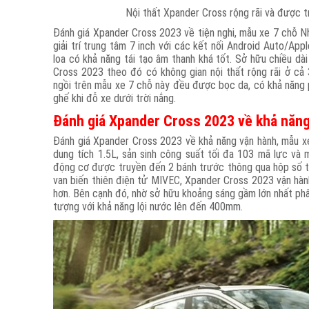
Nội thất Xpander Cross rộng rãi và được tr
Đánh giá Xpander Cross 2023 về tiện nghi, mẫu xe 7 chỗ N
giải trí trung tâm 7 inch với các kết nối Android Auto/App
loa có khả năng tái tạo âm thanh khá tốt. Sở hữu chiều dài
Cross 2023 theo đó có không gian nội thất rộng rãi ở cả
ngồi trên mẫu xe 7 chỗ này đều được bọc da, có khả năng 
ghế khi đỗ xe dưới trời nắng.
Đánh giá Xpander Cross 2023 về khả năn
Đánh giá Xpander Cross 2023 về khả năng vận hành, mẫu 
dung tích 1.5L, sản sinh công suất tối đa 103 mã lực 
động cơ được truyền đến 2 bánh trước thông qua hộp số t
van biến thiên điện tử MIVEC, Xpander Cross 2023 vận hành h
hơn. Bên cạnh đó, nhờ sở hữu khoảng sáng gầm lớn nhất ph
tượng với khả năng lội nước lên đến 400mm.