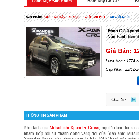
Danh Mục Sản Phẩm
Hôm Nay Có Gì?
B
Sản Phẩm:
Ôtô - Xe Máy - Xe Đạp
-
Ôtô - Xe Hơi
-
Xe Ôtô Khác
Đánh Giá Xpand
Vận Hành Bền B
Giá Bán: 1
Lượt Xem: 1774 n
Cập Nhật: 22/12/
Chia Sẽ:
THÔNG TIN SẢN PHẨM
Khi đánh giá
Mitsubishi Xpander Cross
, người dùng luôn n
nhằm tiếp nối sự thành công vang dội của “đàn anh” Mitsu