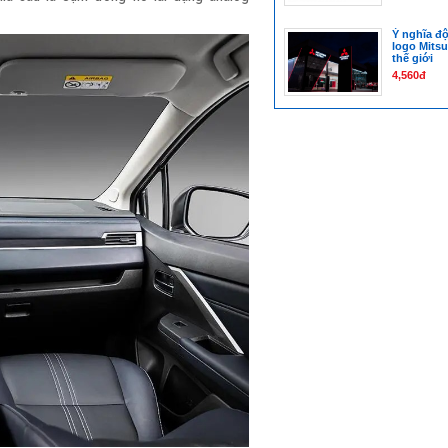
Ý nghĩa độ
logo Mitsu
thế giới
4,560đ