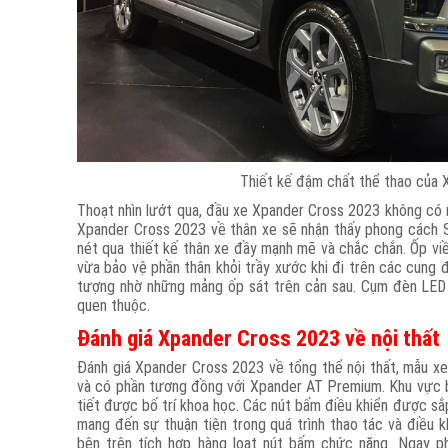
Thiết kế đậm chất thể thao của 
Thoạt nhìn lướt qua, đầu xe Xpander Cross 2023 không có n
Xpander Cross 2023 về thân xe sẽ nhận thấy phong cách S
nét qua thiết kế thân xe đầy mạnh mẽ và chắc chắn. Ốp viề
vừa bảo vệ phần thân khỏi trầy xước khi đi trên các cung 
tượng nhờ những mảng ốp sát trên cản sau. Cụm đèn LED h
quen thuộc.
Đánh giá Xpander Cross 2023 về nội thất
Đánh giá Xpander Cross 2023 về tổng thể nội thất, mẫu xe
và có phần tương đồng với Xpander AT Premium. Khu vực bả
tiết được bố trí khoa học. Các nút bấm điều khiển được sắp 
mang đến sự thuận tiện trong quá trình thao tác và điều k
bên trên tích hợp hàng loạt nút bấm chức năng. Ngay ph