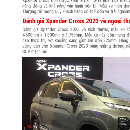
Xpander Cross còn được xem là bản "SUV hóa" của mẫu x
năng động và khả năng vận hành bền bỉ. Mẫu xe hiện đan
Thượng rất mong Quý khách hàng có thể đến và trải nghiệm
Đánh giá Xpander Cross 2023 về ngoại th
Đánh giá Xpander Cross 2023 về kích thước, mẫu xe sở
4.500mm x 1.800mm x 1.750mm. Mẫu xe này còn mang đế
cao thực thụ với khoảng sáng gầm lên đến 225mm. Hãng 
cứng cáp cho Xpander Cross 2023 bằng những đường nét
SUV mạnh mẽ.