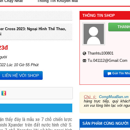
án Chạy Nhất
Thông Tin Khuyến Mãi
THÔNG TIN SHOP
THANH
er Cross 2023: Ngoại Hình Thể Thao,
ỉ
23đ
Thanhtu100801
gười
Tu.041112@gmail.com
2022 Lúc 10 Gờ 55 Phút
Gửi Tin Nh
LIÊN HỆ VỚI SHOP
Chú ý:
CongMuaBan.vn
hàng trực tiếp, quý khá
xin vui lòng liên lạc với ng
hận thấy đây là mẫu xe 7 chỗ chiến lược
SẢN PHẨM CÙNG NGƯỜI
bishi Xpander trên đất nước hình chữ S.