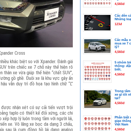
4,560đ
Các đèn cả
Những loạ
123đ
Các mẫu xe
mua xe 7 
lý?
4,560đ
Xpander Cross
hiều khác biệt so với Xpander. Đánh giá
5 nhóm bi
thông: đặ
UV trên chiếc xe 7 chỗ này thể hiện rõ
biết.
n thân xe vừa giúp thể hiện “chất SUV”,
4,560đ
đường gồ ghề. Đuôi xe là khu vực gây ấn
ậu vẫn duy trì đồ họa tạo hình chữ “L”
Trong tầm 
xe gì tốt 
tại?
4,560đ
 được nhận xét có sự cải tiến vượt trội
ng taplo có thiết kế đối xứng, các chi
Phân biệt 
xếp hợp lý luôn trong tầm với người lái,
giao thôn
hiển xe. Vô lăng xe bọc da dạng 3 chấu,
Việt Nam
ía sau là cụm đồng hồ lái dạng analog
4,560đ