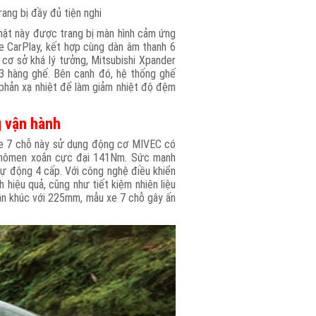
ang bị đầy đủ tiện nghi
hật này được trang bị màn hình cảm ứng
le CarPlay, kết hợp cùng dàn âm thanh 6
 cơ sở khá lý tưởng, Mitsubishi Xpander
 3 hàng ghế. Bên cạnh đó, hệ thống ghế
phản xạ nhiệt để làm giảm nhiệt độ đệm
g vận hành
xe 7 chỗ này sử dụng động cơ MIVEC có
và mômen xoắn cực đại 141Nm. Sức mạnh
ự động 4 cấp. Với công nghệ điều khiển
iệu quả, cũng như tiết kiệm nhiên liệu
ân khúc với 225mm, mẫu xe 7 chỗ gây ấn