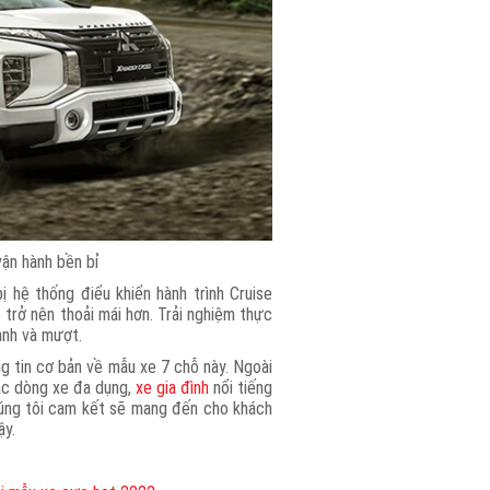
vận hành bền bỉ
ệ thống điểu khiển hành trình Cruise
xe trở nên thoải mái hơn. Trải nghiệm thực
anh và mượt.
g tin cơ bản về mẫu xe 7 chỗ này. Ngoài
các dòng xe đa dụng,
xe gia đình
nổi tiếng
Chúng tôi cam kết sẽ mang đến cho khách
ậy.