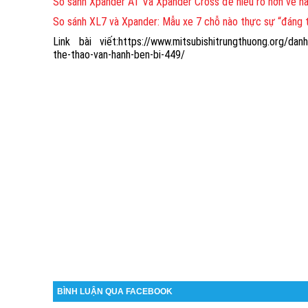
So sánh Xpander AT Và Xpander Cross để hiểu rõ hơn về h
So sánh XL7 và Xpander: Mẫu xe 7 chỗ nào thực sự “đáng t
Link bài viết:https://www.mitsubishitrungthuong.org/danh
the-thao-van-hanh-ben-bi-449/
BÌNH LUẬN QUA FACEBOOK