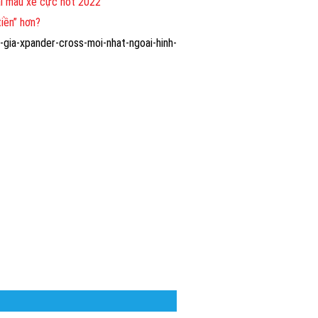
ai mẫu xe cực hot 2022
iền” hơn?
-gia-xpander-cross-moi-nhat-ngoai-hinh-