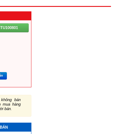
TU100801
ắn
không bán
ch mua hàng
ười bán.
 BÁN