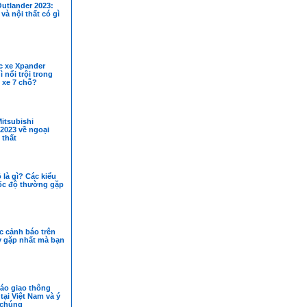
utlander 2023:
và nội thất có gì
c xe Xpander
 nổi trội trong
 xe 7 chỗ?
itsubishi
2023 về ngoại
 thất
 là gì? Các kiểu
ốc độ thường gặp
c cảnh báo trên
y gặp nhất mà bạn
báo giao thông
ại Việt Nam và ý
 chúng