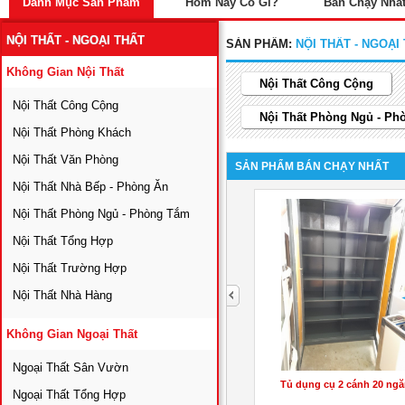
Danh Mục Sản Phẩm
Hôm Nay Có Gì?
Bán Chạy Nhấ
NỘI THẤT - NGOẠI THẤT
SẢN PHẨM:
NỘI THẤT - NGOẠI
Không Gian Nội Thất
Nội Thất Công Cộng
Nội Thất Công Cộng
Nội Thất Phòng Ngủ - P
Nội Thất Phòng Khách
Nội Thất Văn Phòng
SẢN PHẨM BÁN CHẠY NHẤT
Nội Thất Nhà Bếp - Phòng Ăn
Nội Thất Phòng Ngủ - Phòng Tắm
Nội Thất Tổng Hợp
Nội Thất Trường Hợp
next
Nội Thất Nhà Hàng
Không Gian Ngoại Thất
Ngoại Thất Sân Vườn
í đa
Tủ đồ nghề 7 ngăn chia khay
Tủ dụng cụ 2 cánh 20 ng
Ngoại Thất Tổng Hợp