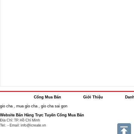
Cổng Mua Bán
Giới Thiệu
Dan
gio cha
,
mua gio cha
,
gio cha sai gon
Website Bán Hàng Trực Tuyến Cổng Mua Bán
Địa Chỉ: TP. Hồ Chí Minh
Tel: - Email: info@icreate.vn