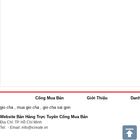
Cổng Mua Bán
Giới Thiệu
Dan
gio cha
,
mua gio cha
,
gio cha sai gon
Website Bán Hàng Trực Tuyến Cổng Mua Bán
Địa Chỉ: TP. Hồ Chí Minh
Tel: - Email: info@icreate.vn