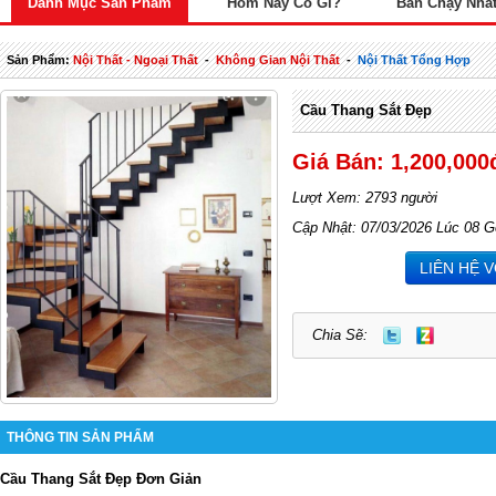
Danh Mục Sản Phẩm
Hôm Nay Có Gì?
Bán Chạy Nhấ
Sản Phẩm:
Nội Thất - Ngoại Thất
-
Không Gian Nội Thất
-
Nội Thất Tổng Hợp
Cầu Thang Sắt Đẹp
Giá Bán: 1,200,000
Lượt Xem: 2793 người
Cập Nhật: 07/03/2026 Lúc 08 G
LIÊN HỆ 
Chia Sẽ:
THÔNG TIN SẢN PHẨM
Cầu Thang Sắt Đẹp Đơn Giản