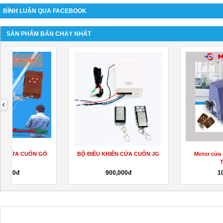
BÌNH LUẬN QUA FACEBOOK
SẢN PHẨM BÁN CHẠY NHẤT
next
BỘ ĐIỀU KHIỂN CỬA CUỐN JG
Motor cửa cổng tự động tại
TP.HCM
900,000đ
100,000đ