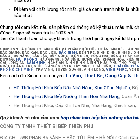
mua đắt
Đi kèm với chất lượng tốt nhất, giá cả cạnh tranh nhất là nh
hảo nhất .
Chúng tôi cam kết, nếu sản phẩm có thông số kỹ thuật, mẫu mã, c
đúng, Sinpo sẽ hoàn trả lại 100% số
tiền đã thanh toán cho quý khách trong thời hạn 3 ngày kể từ khi ph
SINPO.VN
LÀ CÔNG TY SẢN XUẤT VÀ PHÂN PHỐI HỘP CHÂN BÀN BẾP LẨU 
BẮC GIANG, BẮC KẠN, BẠC LIÊU,
BẮC NINH
, BẾN TRE, BÌNH ĐỊNH, BÌNH DƯƠ
BẰNG , ĐÀ NẴNG, ĐẮK LẮK, ĐẮK NÔNG, ĐIỆN BIÊN, ĐỒNG NAI, ĐỒNG THÁP, GI
DƯƠNG,
HẢI PHÒNG
, HẬU GIANG, HÒA BÌNH, HƯNG YÊN, KHÁNH HÒA, KIÊN 
CAI, LONG AN,
NAM ĐỊNH
, NGHỆ AN, NINH BÌNH, NINH THUẬ, PHÚ THỌ, PHÚ
NINH, QUẢNG TRỊ, SÓC TRĂNG, SƠN LA, TÂY NINH, THÁI BÌNH,
THÁI NGUYÊ
PHỐ HỒ CHÍ MINH
, TRÀ VINH, TUYÊN QUANG, VĨNH LONG,
VĨNH PHÚC
, YÊN B
Bên cạnh đó Sinpo còn chuyên
Tư Vấn
,
Thiết Kế
,
Cung Cấp
&
Th
Hệ Thống Hút Khói Bếp Nấu Nhà Hàng
,
Khu Công Nghiệp
, Bế
Hệ Thống Hút Khói Bếp Nướng Than Hoa Nhà Hàng
, Quán Ăn
Hệ Thống Hút Khói, Cấp Khí Tòa Nhà, Nhà Hàng, Khách sạn,…
Quý khách có nhu cầu mua
hộp chân bàn bếp lẩu nướng nhà h
CÔNG TY TNHH THIẾT BỊ BẾP THIÊN PHÚ
ĐỊA CHỈ : 58B PHAN BÁ VÀNH – BẮC TỪ LIÊM – HÀ NỘI ( Cách Cầu D