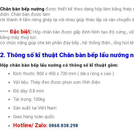
Chân bàn bếp nướng
được thiết kế theo dạng hộp làm bằng thép 
điện. Chân bàn được làm
rời thành 4 tấm riêng ghép lại với nhau giúp tháo lắp và vận chuyển 
Đặc biệt:
****
Hộp chân bàn được gấp định hình tạo độ cứng , vữ
bằng máy thuỷ lực.
có chức năng giúp che kín phần đáy bếp , hệ thống điện , ống hút khó
2. Thông số kĩ thuật Chân bàn bếp lẩu nướng 
Hộp chân bàn bếp lẩu nướng có thông số kĩ thuật gồm:
Kích thước: 800 x 450 x 730 mm ( dài x rộng x cao )
Vật liệu: Thép đen được phun sơn tĩnh điện
Độ dày: 0.8 mm
Tải trọng: 100kg
Sản xuất tại Việt Nam
Giao hàng toàn quốc
Hotline/ Zalo:
0868.838.298