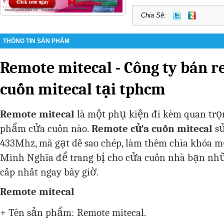
Chia Sẽ:
THÔNG TIN SẢN PHẨM
Remote mitecal - Công ty bán 
cuốn mitecal tại tphcm
Remote mitecal
là một phụ kiện đi kèm quan trọn
phẩm cửa cuốn nào.
Remote cửa cuốn mitecal
sử
433Mhz, mã gạt dễ sao chép, làm thêm chìa khóa m
Minh Nghĩa để trang bị cho cửa cuốn nhà bạn nh
cấp nhất ngay bây giờ.
Remote mitecal
+ Tên sản phẩm: Remote mitecal.