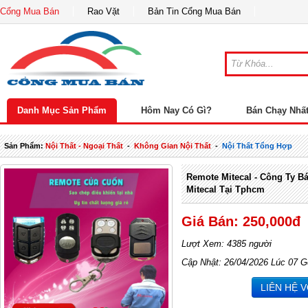
Cổng Mua Bán
Rao Vặt
Bản Tin Cổng Mua Bán
Danh Mục Sản Phẩm
Hôm Nay Có Gì?
Bán Chạy Nhấ
Sản Phẩm:
Nội Thất - Ngoại Thất
-
Không Gian Nội Thất
-
Nội Thất Tổng Hợp
Remote Mitecal - Công Ty 
Mitecal Tại Tphcm
Giá Bán: 250,000đ
Lượt Xem: 4385 người
Cập Nhật: 26/04/2026 Lúc 07 G
LIÊN HỆ 