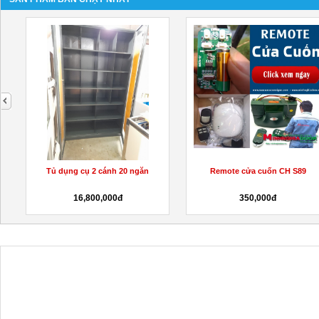
next
Remote cửa cuốn CH S89
THAY REMOTE CỬA CUỐN GÒ
VẤP
350,000đ
250,000đ