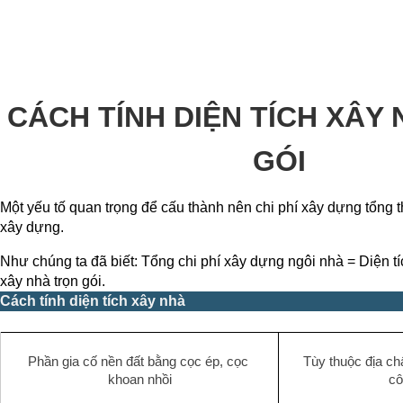
CÁCH TÍNH DIỆN TÍCH XÂY 
GÓI
Một yếu tố quan trọng để cấu thành nên chi phí xây dựng tổng th
xây dựng.
Như chúng ta đã biết: Tổng chi phí xây dựng ngôi nhà = Diện t
xây nhà trọn gói.
Cách tính diện tích xây nhà
Phần gia cố nền đất bằng cọc ép, cọc 
Tùy thuộc địa chấ
khoan nhồi
cô