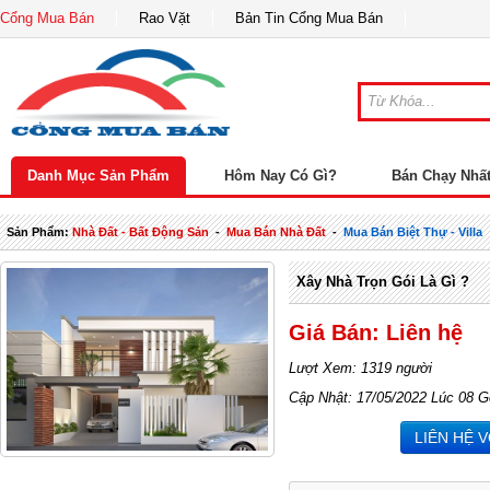
Cổng Mua Bán
Rao Vặt
Bản Tin Cổng Mua Bán
Danh Mục Sản Phẩm
Hôm Nay Có Gì?
Bán Chạy Nhấ
Sản Phẩm:
Nhà Đất - Bất Động Sản
-
Mua Bán Nhà Đất
-
Mua Bán Biệt Thự - Villa
Xây Nhà Trọn Gói Là Gì ?
Giá Bán: Liên hệ
Lượt Xem: 1319 người
Cập Nhật: 17/05/2022 Lúc 08 G
LIÊN HỆ 