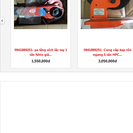
next
3
0941889251- pa lăng xích lắc tay 1
0941889251- Cung cấp kẹp tôn
tấn Nitto giá...
ngang 5 tấn HPC...
1,550,000đ
3,050,000đ