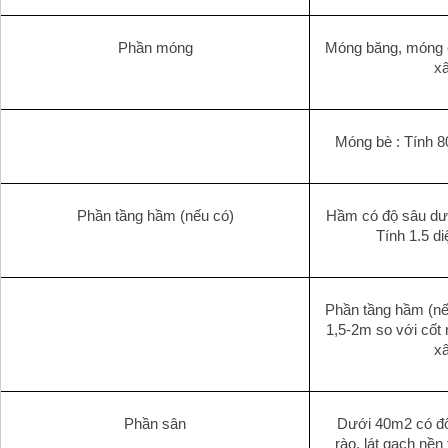
Phần móng
Móng băng, móng cọ
x
Móng bè : Tính 8
Phần tầng hầm (nếu có)
Hầm có độ sâu dướ
Tính 1.5 d
Phần tầng hầm (nế
1,5-2m so với cốt n
x
Phần sân
Dưới 40m2 có đổ
rào, lát gạch nền 