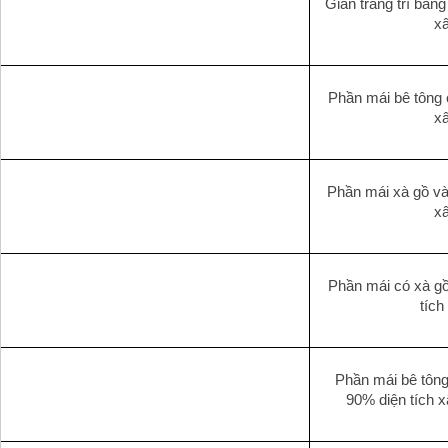
Giàn trang trí bằng
x
Phần mái bê tông c
x
Phần mái xà gồ và 
x
Phần mái có xà gồ 
tích
Phần mái bê tông 
90% diện tích 