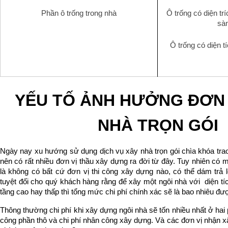
Phần ô trống trong nhà
Ô trống có diện tr
sà
Ô trống có diện t
YẾU TỐ ẢNH HƯỞNG ĐƠN 
NHÀ TRỌN GÓI
Ngày nay xu hướng sử dụng dịch vụ xây nhà trọn gói chìa khóa trao
nên có rất nhiều đơn vị thầu xây dựng ra đời từ đây. Tuy nhiên có m
là không có bất cứ đơn vị thi công xây dựng nào, có thể dám trả l
tuyệt đối cho quý khách hàng rằng để xây một ngôi nhà với  diện tí
tầng cao hay thấp thì tổng mức chi phí chính xác sẽ là bao nhiêu đư
Thông thường chi phí khi xây dựng ngôi nhà sẽ tốn nhiều nhất ở hai ph
công phần thô và chi phí nhân công xây dựng. Và các đơn vị nhận xây