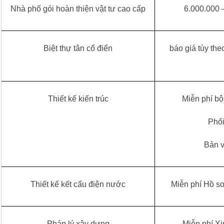
Nhà phố gói hoàn thiện vật tư cao cấp
 6.000.000
Biệt thự tân cổ điển
 báo giá tùy theo hồ sơ thiết kế công 
Thiết kế kiến trúc
Miễn phí bộ
Phố
Bản v
Thiết kế kết cấu điện nước
Miễn phí Hồ sơ
Pháp lý xây dựng
Miễn phí X