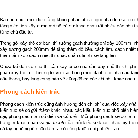
Bạn nên biết một điều rằng không phải tất cả ngôi nhà đều sẽ có chi
tổng diện tích xây dựng mà sẽ có sự khác nhau rất nhiều còn phụ th
từng chủ đầu tư.
Trong gói xây thô cơ bản, thì tường gạch thường chỉ xây 100mm, n
xây tường gạch 200mm để tăng thêm độ bền, cách âm, cách nhiệt tố
thêm tấm xốp cách nhiệt thì chắc chắn chi phí sẽ tăng lên.
Chưa kể đến có nhà thì cần xây to có nhà cần xây nhỏ thì chi phí 
phần xây thô rồi. Tương tự với các hàng mục dành cho nhà cầu tầng t
cầu thang, hay lang cang bảo vệ cũng đã có các chi phí  khác nhau.
Phong cách kiến trúc
Phong cách kiến trúc cũng ảnh hưởng đến chi phí của việc
 xây nhà 
kiến trúc sẽ có 
giá thành
 khác nhau, các kiểu kiến trúc phổ biến hiệ
đại, phong cách tân cổ điển và cổ điển. Mỗi phong cách sẽ có rất nh
trang trí khác nhau và 
giá thành
 của mỗi kiểu sẽ khác nhau tùy theo 
cả tay nghề nghệ nhân làm ra nó cũng khiến chi phí lên cao.