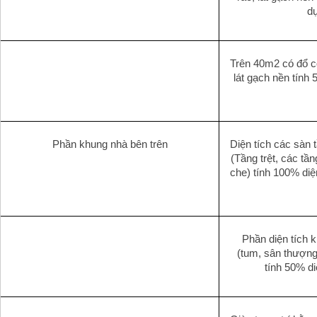
d
Trên 40m2 có đổ cộ
lát gạch nền tính 
Phần khung nhà bên trên
Diện tích các sàn t
(Tầng trệt, các tần
che) tính 100% diệ
Phần diện tích k
(tum, sân thượng,
tính 50% di