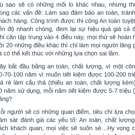
ù sao sẽ có những mối lo khác nhau, nhưng th
rong các vấn đề: Làm sao đảm bảo an toàn, tránh 
hách hàng. Công trình được thi công An toàn tuyệt 
iến độ nhanh chóng, đem lại sự hiệu quả giá cả đi
hỉ cần tập trung vào 4 điều này, mọi thứ sẽ hoàn 
ởi 20 những điều khác thì chỉ làm mọi người lãng ph
à có thể kết thúc với những lựa chọn sai lầm.
ãy bắt đầu bằng an toàn, chất lượng, vì một công
0-70-100 năm vì muốn tiết kiệm được 100-200 tri
iá rẻ làm cẩu thả (thiếu an toàn, chất lượng kém)
0 năm sử dụng, mỗi năm tiết kiệm được 5-7 triệu (5
áng?
ỗi người sẽ có những quan điểm, tiêu chí lựa chọ
ám sát đánh giá các yếu tố: An toàn, chất lượng,
ách khách quan, mọi việc sẽ suôn sẻ…Hy vọng cô