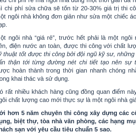
ếu chi phí rẻ mà ngôi nhà dùng một thời gian đã h
hì chi phí sửa chữa sẽ tốn từ 20-30% giá trị thi c
ột ngôi nhà không đơn giản như sửa một chiếc áo,
ạp.
ột ngôi nhà “giá rẻ”, trước hết phải là một ngôi
ền, điện nước an toàn, được thi công với chất lượ
ỹ thuật tốt được thi công bởi đội ngũ kỹ sư, những 
ẩn thận tới từng đường nét chi tiết tạo nên sự 
ược hoàn thành trong thời gian nhanh chóng nhằ
rong khai thác và sử dụng.
ó rất nhiều khách hàng cũng đồng quan điểm này 
gôi chất lượng cao mới thực sự là một ngôi nhà giá
ới hơn 5 năm chuyên thi công xây dựng các cô
ụng, biệt thự, tòa nhà văn phòng, các hạng mục
hách sạn với yêu cầu tiêu chuẩn 5 sao.