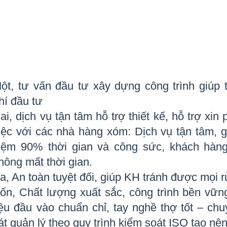
ột, tư vấn đầu tư xây dựng công trình giúp t
hí đầu tư
ai, dịch vụ tận tâm hỗ trợ thiết kế, hỗ trợ xin
iệc với các nhà hàng xóm: Dịch vụ tận tâm, gi
iệm 90% thời gian và công sức, khách hàng
hông mất thời gian.
a, An toàn tuyệt đối, giúp KH tránh được mọi rủ
ốn, Chất lượng xuất sắc, công trình bền vữn
iệu đầu vào chuẩn chỉ, tay nghề thợ tốt – ch
át quản lý theo quy trình kiểm soát ISO tạo nê