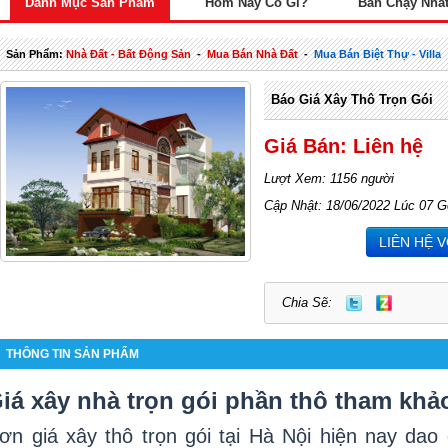
Danh Mục Sản Phẩm
Hôm Nay Có Gì?
Bán Chạy Nhấ
Sản Phẩm:
Nhà Đất - Bất Động Sản
-
Mua Bán Nhà Đất
-
Mua Bán Biệt Thự - Villa
Báo Giá Xây Thô Trọn Gói
Giá Bán: Liên hệ
Lượt Xem: 1156 người
Cập Nhật: 18/06/2022 Lúc 07 G
LIÊN HỆ 
Chia Sẽ:
THÔNG TIN SẢN PHẨM
iá xây nhà trọn gói phần thô tham khả
ơn giá xây thô trọn gói tại Hà Nội hiện nay dao 