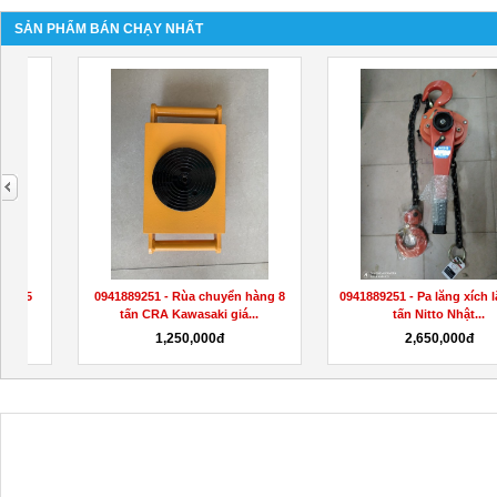
SẢN PHẨM BÁN CHẠY NHẤT
next
3
0941889251- pa lăng xích lắc tay 1
0941889251- Cung cấp kẹp tôn
tấn Nitto giá...
ngang 5 tấn HPC...
1,550,000đ
3,050,000đ