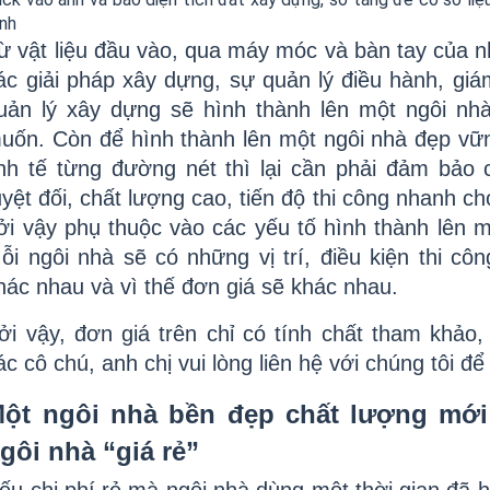
ình
ừ vật liệu đầu vào, qua máy móc và bàn tay của n
ác giải pháp xây dựng, sự quản lý điều hành, giá
uản lý xây dựng sẽ hình thành lên một ngôi nh
uốn. Còn để hình thành lên một ngôi nhà đẹp vữ
inh tế từng đường nét thì lại cần phải đảm bảo c
uyệt đối, chất lượng cao, tiến độ thi công nhanh ch
ởi vậy phụ thuộc vào các yếu tố hình thành lên m
ỗi ngôi nhà sẽ có những vị trí, điều kiện thi công
hác nhau và vì thế đơn giá sẽ khác nhau. 
ởi vậy, đơn giá trên chỉ có tính chất tham khảo,
ác cô chú, anh chị vui lòng liên hệ với chúng tôi đ
ột ngôi nhà bền đẹp chất lượng mới 
gôi nhà “giá rẻ” 