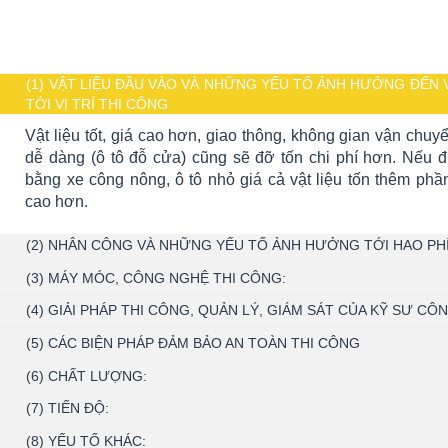
(1) VẬT LIỆU ĐẦU VÀO VÀ NHỮNG YẾU TỐ ẢNH HƯỞNG ĐẾN V
TỚI VỊ TRÍ THI CÔNG
Vật liệu tốt, giá cao hơn, giao thông, không gian vận chuyển v
dễ dàng (ô tô đỗ cửa) cũng sẽ đỡ tốn chi phí hơn. Nếu đ
bằng xe công nông, ô tô nhỏ giá cả vật liệu tốn thêm phầ
cao hơn.
(2) NHÂN CÔNG VÀ NHỮNG YẾU TỐ ẢNH HƯỞNG TỚI HAO PH
(3) MÁY MÓC, CÔNG NGHỆ THI CÔNG:
(4) GIẢI PHÁP THI CÔNG, QUẢN LÝ, GIÁM SÁT CỦA KỸ SƯ CÔ
(5) CÁC BIỆN PHÁP ĐẢM BẢO AN TOÀN THI CÔNG
(6) CHẤT LƯỢNG:
(7) TIẾN ĐỘ:
(8) YẾU TỐ KHÁC: