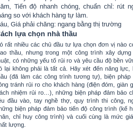
ăm, Tiến độ nhanh chóng, chuẩn chỉ: rút ngắ
háng so với khách hàng tự làm.
áu, Giá phải chăng: ngang bằng thị trường
ách lựa chọn nhà thầu
ó rất nhiều các chủ đầu tư lựa chọn đơn vị nào c
iao thầu, nhưng trong một công trình xây dựng đ
huật, có những yếu tố rủi ro và yêu cầu độ bền v
ó lại không phải là tất cả. Hãy xét đến năng lực,
hầu (đã làm các công trình tương tự), biện pháp 
ông tránh rủi ro cho khách hàng (điện đóm, giàn g
rách nhiệm rủi ro…), những biện pháp đảm bảo chấ
iệu đầu vào, tay nghề thợ, quy trình thi công, n
hững biện pháp đảm bảo tiến độ công trình (kế h
hân, chỉ huy công trình) và cuối cùng là mức giá
hất lượng.