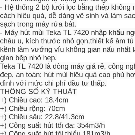
- Hệ thống 2 bộ lưới lọc bằng thép không 
cách hiệu quả, dễ dàng vệ sinh và làm sạc
sạch trong máy rửa bát.
- Máy hút mùi Teka TL 7420 nhập khẩu ng
châu u, kích thước nhỏ gọn,thiết kế âm t
kềnh làm vướng víu không gian nấu nhất l
gian bếp nhỏ hẹp.
Teka TL 7420 là dòng máy giá rẻ, công ng
đẹp, an toàn; hút mùi hiệu quả cao phù hợ
đình với mức chi phí đầu tư thấp.
THÔNG SỐ KỸ THUẬT
+) Chiều cao: 18.4cm
+) Chiều rộng: 70cm
+) Chiều sâu: 22.8/41.3cm
+) Công suất hút tối đa: 354m3/h
+) Công suất hút tối thiểu 181m3/h