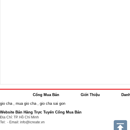
Cổng Mua Bán
Giới Thiệu
Dan
gio cha
,
mua gio cha
,
gio cha sai gon
Website Bán Hàng Trực Tuyến Cổng Mua Bán
Địa Chỉ: TP. Hồ Chí Minh
Tel: - Email: info@icreate.vn