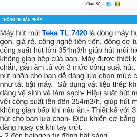
Chia Sẽ:
THÔNG TIN SẢN PHẨM
Máy hút mùi
Teka TL 7420
là dòng máy hú
gọn, giá rẻ. công nghệ tiên tiến, động cơ 
công suất hút lớn 354m3/h giúp hút mùi h
không gian bếp của bạn. Máy được thiết k
chắn, gắn âm tủ với 3 mức công suất hút.
nút nhấn cho bạn dễ dàng lựa chọn mức c
như tắt bật máy.- Sử dụng vật liệu thép kh
dàng vệ sinh và làm sạch- Hiệu suất hút 
với công suất lên đến 354m3/h, giúp hút m
không gian bếp khi nấu ăn.- Thiết kế với 
hút cho bạn lựa chọn- Điều khiển cơ bằng
dàng ngay cả khi tay ướt.
- 2 đèn halogen tự động bật sáng.