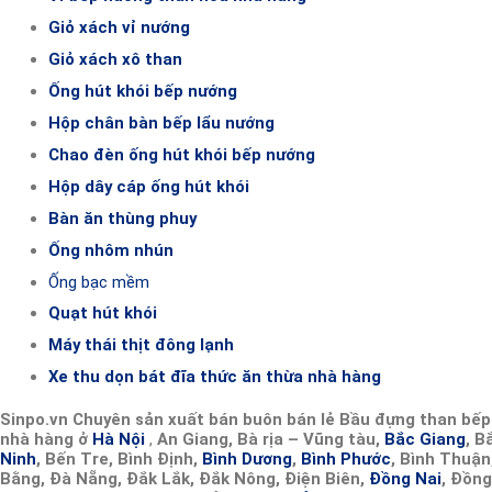
Giỏ xách vỉ nướng
Giỏ xách xô than
Ống hút khói bếp nướng
Hộp chân bàn bếp lẩu nướng
Chao đèn ống hút khói bếp nướng
Hộp dây cáp ống hút khói
Bàn ăn thùng phuy
Ống nhôm nhún
Ống bạc mềm
Quạt hút khói
Máy thái thịt đông lạnh
Xe thu dọn bát đĩa thức ăn thừa nhà hàng
Sinpo.vn Chuyên sản xuất bán buôn bán lẻ Bầu đựng than bế
nhà hàng ở
Hà Nội
,
An Giang, Bà rịa – Vũng tàu,
Bắc Giang
, B
Ninh
, Bến Tre, Bình Định,
Bình Dương
,
Bình Phước
, Bình Thuận
Bằng, Đà Nẵng, Đắk Lắk, Đắk Nông, Điện Biên,
Đồng Nai
, Đồng