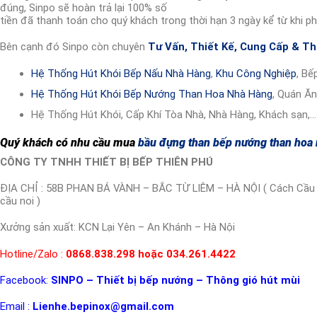
đúng, Sinpo sẽ hoàn trả lại 100% số
tiền đã thanh toán cho quý khách trong thời hạn 3 ngày kể từ khi ph
Bên cạnh đó Sinpo còn chuyên
Tư Vấn
,
Thiết Kế
,
Cung Cấp
&
Th
Hệ Thống Hút Khói Bếp Nấu Nhà Hàng
,
Khu Công Nghiệp
, Bế
Hệ Thống Hút Khói Bếp Nướng Than Hoa Nhà Hàng
, Quán Ăn
Hệ Thống Hút Khói, Cấp Khí Tòa Nhà, Nhà Hàng, Khách sạn,…
Quý khách có nhu cầu mua
bầu đựng than bếp nướng than hoa
CÔNG TY TNHH THIẾT BỊ BẾP THIÊN PHÚ
ĐỊA CHỈ : 58B PHAN BÁ VÀNH – BẮC TỪ LIÊM – HÀ NỘI ( Cách Cầu D
cầu noi )
Xưởng sản xuất: KCN Lại Yên – An Khánh – Hà Nội
Hotline/Zalo :
0868.838.298 hoặc 034.261.4422
Facebook:
SINPO – Thiết bị bếp nướng – Thông gió hút mùi
Email :
Lienhe.bepinox@gmail.com