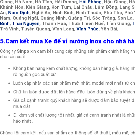
Giang, Hà Nam, Hà Tĩnh, Hải Dương,
Hải Phòng
, Hậu Giang, H
Khánh Hòa, Kiên Giang, Kon Tum, Lai Châu, Lâm Đồng, Lạng S
An,
Nam Định
, Nghệ An, Ninh Bình, Ninh Thuận, Phú Thọ, Phú
Nam, Quảng Ngãi, Quảng Ninh, Quảng Trị, Sóc Trăng, Sơn La,
Bình
,
Thái Nguyên
, Thanh Hóa, Thừa Thiên Huế, Tiền Giang,
T
Trà Vinh, Tuyên Quang, Vĩnh Long,
Vĩnh Phúc
, Yên Bái,
5.Cam kết mua Xe để vỉ nướng inox cho nhà hà
Công ty
Sinpo
xin cam kết cung cấp những sản phẩm chính hãng th
nhà sản xuất:
Không bán hàng kém chất lượng, không bán hàng giả, hàng n
rõ nguồn gốc xuất xứ.
Luôn cập nhật các sản phẩm mới nhất, model mới nhất từ ch
Chữ tín luôn được đặt lên hàng đầu, luôn đứng về phía khác
Giá cả cạnh tranh: quý khách hàng sẽ được đảm bảo tuyệt đối
mua đắt
Đi kèm với chất lượng tốt nhất, giá cả cạnh tranh nhất là nh
hảo nhất .
Chúng tôi cam kết, nếu sản phẩm có thông số kỹ thuật, mẫu mã, c