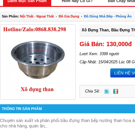
Danh Mục Sản Phẩm
Hôm Nay Có Gì?
Bán Chạy Nhấ
Sản Phẩm:
Nội Thất - Ngoại Thất
-
Đồ Gia Dụng
-
Đồ Dùng Nhà Bếp - Phòng Ăn
Xô Đựng Than, Bầu Đựng T
Giá Bán: 130,000đ
Lượt Xem: 3399 người
Cập Nhật: 15/04/2025 Lúc 08 G
LIÊN HỆ 
Chia Sẽ:
THÔNG TIN SẢN PHẨM
Chuyên sản xuất và phân phối bầu đựng than bếp nướng than hoa 
cho nhà hàng, quán ăn,…