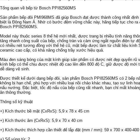
Tổng quan về bếp từ Bosch PPI82560MS
Sản phẩm bếp đôi PMI968MS đã giúp Bosch đạt được thành công nhất định t
biệt là Đông Nam Á. Nhờ có bước đệm vững chắc này, hãng tiếp tục cho ra 
Bosch PPI82560MS.
Model này thuộc series 8 thế hệ mới nhất, được trang bị nhiều tính năng t
tăng nhanh công suất của bếp, chống tràn và cảm ứng ngắt nguồn điện tự 
có nhiều nét tương đồng với thế hệ cũ, mặt bếp được làm từ chất liệu kính
ceramic cao cấp, có khả năng chống trầy xước hiệu quả.
Màu đen sáng bóng của mặt kính giúp sản phẩm có được nét đẹp quyến rũ và
kính bếp có thể chịu được nhiệt độ cao lên đến 800 độ C, giữ được độ mới t
dễ dàng vệ sinh.
Được thiết kế dưới dạng bếp đôi, sản phẩm Bosch PPI82560MS có 2 bếp nấ
không bị hạn chế, phù hợp với nhiều loại nồi chảo khác nhau, tạo sự linh ho
nấu nướng. Đặc biệt, tốc độ nấu của bếp cũng rất nhanh, bạn chỉ mất khoản
ăn thông thường.
Thông số kỹ thuật
+) Kích thước bề mặt (CxRxS): 5,9 x 78 x 45 cm
+) Kích thước âm (CxRxS): 5,9 x 70 x 40 cm
+) Kích thước thích hợp cần thiết để lắp đặt (mm / mm): 59 x 700 x 400-400
+) Số vùng từ: 2