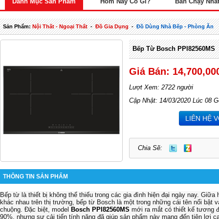
Danh Mục Sản Phẩm
Hôm Nay Có Gì?
Bán Chạy Nhấ
Sản Phẩm:
Nội Thất - Ngoại Thất
-
Đồ Gia Dụng
-
Đồ Dùng Nhà Bếp - Phòng Ăn
Bếp Từ Bosch PPI82560MS
Giá Bán: 14,700,00
Lượt Xem: 2722 người
Cập Nhật: 14/03/2020 Lúc 08 G
LIÊN HỆ 
Chia Sẽ:
THÔNG TIN SẢN PHẨM
Bếp từ là thiết bị không thể thiếu trong các gia đình hiện đại ngày nay. Giữa
khác nhau trên thị trường, bếp từ Bosch là một trong những cái tên nổi bật 
chuộng. Đặc biệt, model
Bosch PPI82560MS
mới ra mắt có thiết kế tương 
90%, nhưng sự cải tiến tính năng đã giúp sản phẩm này mang đến tiện lợi c