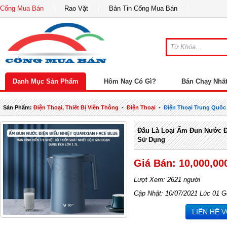
Cổng Mua Bán
Rao Vặt
Bản Tin Cổng Mua Bán
Danh Mục Sản Phẩm
Hôm Nay Có Gì?
Bán Chạy Nhấ
Sản Phẩm:
Điện Thoại, Thiết Bị Viễn Thông
-
Điện Thoại
-
Điện Thoại Trung Quốc
Đâu Là Loại Ấm Đun Nước Đ
Sử Dụng
Giá Bán: 10,000,00
Lượt Xem: 2621 người
Cập Nhật: 10/07/2021 Lúc 01 G
LIÊN HỆ 