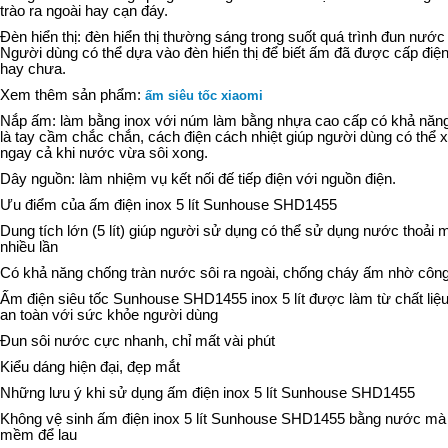
trào ra ngoài hay cạn đáy.
Đèn hiển thị: đèn hiển thị thường sáng trong suốt quá trình đun nước 
Người dùng có thể dựa vào đèn hiển thị để biết ấm đã được cấp điệ
hay chưa.
Xem thêm sản phẩm:
ấm siêu tốc xiaomi
Nắp ấm: làm bằng inox với núm làm bằng nhựa cao cấp có khả năng 
là tay cầm chắc chắn, cách điện cách nhiệt giúp người dùng có thể
ngay cả khi nước vừa sôi xong.
Dây nguồn: làm nhiệm vụ kết nối đế tiếp điện với nguồn điện.
Ưu điểm của ấm điện inox 5 lít Sunhouse SHD1455
Dung tích lớn (5 lít) giúp người sử dụng có thể sử dụng nước thoải
nhiều lần
Có khả năng chống tràn nước sôi ra ngoài, chống cháy ấm nhờ công
Ấm điện siêu tốc Sunhouse SHD1455 inox 5 lít được làm từ chất liệ
an toàn với sức khỏe người dùng
Đun sôi nước cực nhanh, chỉ mất vài phút
Kiểu dáng hiện đại, đẹp mắt
Những lưu ý khi sử dụng ấm điện inox 5 lít Sunhouse SHD1455
Không vệ sinh ấm điện inox 5 lít Sunhouse SHD1455 bằng nước mà 
mềm để lau