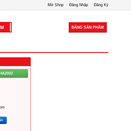
Mở Shop
Đăng Nhập
Đăng Ký
ĐĂNG SẢN PHẨM
HA2002
com
ắn