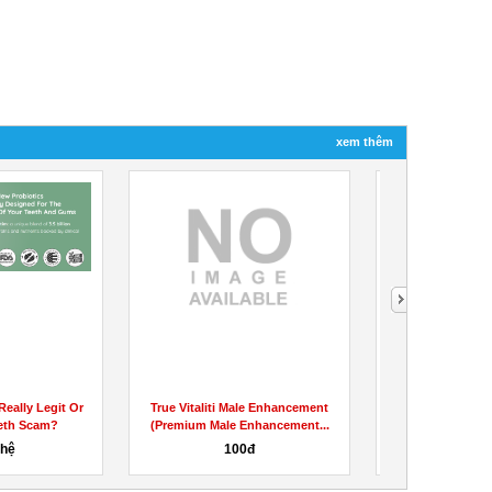
xem thêm
mmies Reviews
NTX MALE ENHANCEMENT
The Only Opti
Pills Price...
GUMMIES Reviews (2023) – Are
Gummies Guide Y
These...
đ
1đ
Liên