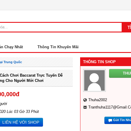
án Chạy Nhất
Thông Tin Khuyến Mãi
THÔNG TIN SHOP
ại Trung Quốc
THU
 Cách Chơi Baccarat Trực Tuyến Dễ
ng Cho Người Mới Chơi
00,000đ
Thuha2002
gười
Tranthuha1117@gmail.
2020 Lúc 03 Gờ 33 Phút
Gửi Tin Nh
LIÊN HỆ VỚI SHOP