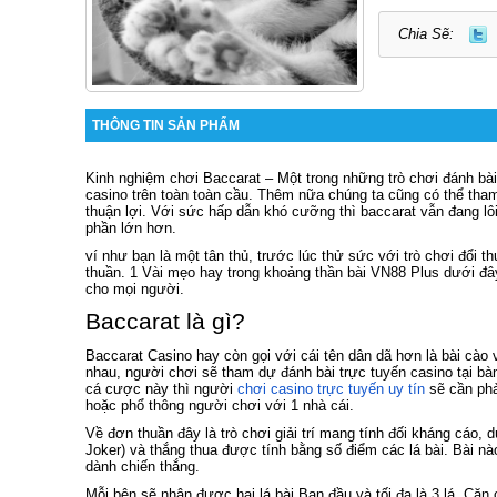
Chia Sẽ:
THÔNG TIN SẢN PHẨM
Kinh nghiệm chơi Baccarat – Một trong những trò chơi đánh bài
casino trên toàn toàn cầu. Thêm nữa chúng ta cũng có thể tha
thuận lợi. Với sức hấp dẫn khó cưỡng thì baccarat vẫn đang l
phần lớn hơn.
ví như bạn là một tân thủ, trước lúc thử sức với trò chơi đổi 
thuần. 1 Vài mẹo hay trong khoảng thần bài VN88 Plus dưới đây
cho mọi người.
Baccarat là gì?
Baccarat Casino hay còn gọi với cái tên dân dã hơn là bài cào 
nhau, người chơi sẽ tham dự đánh bài trực tuyến casino tại bàn
cá cược này thì người
chơi casino trực tuyến uy tín
sẽ cần phải
hoặc phổ thông người chơi với 1 nhà cái.
Về đơn thuần đây là trò chơi giải trí mang tính đối kháng cáo, d
Joker) và thắng thua được tính bằng số điểm các lá bài. Bài n
dành chiến thắng.
Mỗi bên sẽ nhận được hai lá bài Ban đầu và tối đa là 3 lá. Că