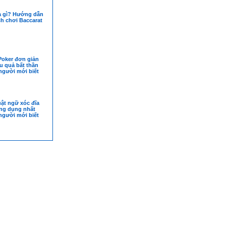
là gì? Hướng dẫn
ách chơi Baccarat
Poker đơn giản
u quả bất thần
người mới biết
ật ngữ xóc đĩa
ông dụng nhất
người mới biết