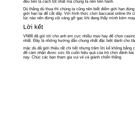
đều tiền là cách tốt nhất mà chúng ta nên tiến hành.
Dù thắng dù thua thì chúng ta cũng nên biết điểm giới hạn đúng
giới hạn lại để cắt dây. Với hình thức chơi baccarat online thì
lúc nào nên đừng vội vàng gỡ gạc khi đang thấy mình kém ma
Lời kết
VN88 đã gửi tới cho anh em cực nhiều mẹo hay để chọn casino 
nhất. Đây là những hướng dẫn chung nhất đặc biệt dành cho tâ
mặc dù đã giới thiệu rất chi tiết nhưng trăm lời kể không bằng
để cảm nhận được sức lôi cuốn hiệu quả của trò chơi đánh bài 
nay. Chúc các bạn tham gia vui vẻ và giành chiến thắng.