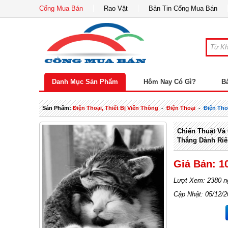
Cổng Mua Bán
Rao Vặt
Bản Tin Cổng Mua Bán
Danh Mục Sản Phẩm
Hôm Nay Có Gì?
B
Sản Phẩm:
Điện Thoại, Thiết Bị Viễn Thông
-
Điện Thoại
-
Điện Tho
Chiến Thuật Và
Thắng Dành Riê
Giá Bán: 1
Lượt Xem: 2380 n
Cập Nhật: 05/12/