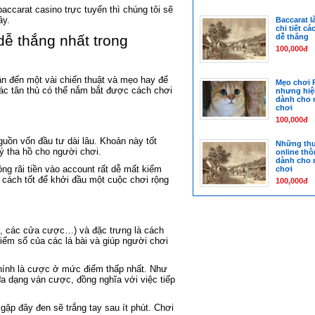
accarat casino trực tuyến thì chúng tôi sẽ
ây.
Baccarat 
chi tiết c
dễ thắng nhất trong
dễ thắng
100,000đ
ần đến một vài chiến thuật và mẹo hay để
Mẹo chơi 
các tân thủ có thể nắm bắt được cách chơi
nhưng hiệ
dành cho 
chơi
100,000đ
guồn vốn đầu tư dài lâu. Khoản này tốt
Những thu
lý tha hồ cho người chơi.
online th
dành cho 
ng rãi tiền vào account rất dễ mất kiểm
chơi
t cách tốt để khởi đầu một cuộc chơi rộng
100,000đ
g, các cửa cược…) và đặc trưng là cách
iểm số của các lá bài và giúp người chơi
hính là cược ở mức điểm thấp nhất. Như
a dạng ván cược, đồng nghĩa với việc tiếp
gặp đây đen sẽ trắng tay sau ít phút. Chơi