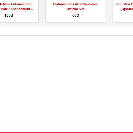
le Enhancement
Optimal Keto ACV Gummies
Iron Men CBD Gu
nhancement...
Official Site
[Updated 2023]: 
đ
66đ
1