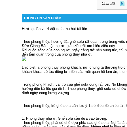
Chia Sẽ:
THÔNG TIN SẢN PHẨM
Hướng dẫn vị trí đặt sofa thu hút tài lộc
Theo phong thủy, hướng đặt ghế sofa rất quan trọng trong việc n
Đức Giang Bảo Lộc
người giàu đều rất am hiểu điều này.
Khi cuộc sống của con người ngày càng trở nên sung túc, thì 
đến tầm quan trọng của phong thủy nhà ở.
Đặc biệt là phong thủy phòng khách, nơi chúng ta thường trò 
khách khứa, có tác động lớn đến các mối quan hệ làm ăn, thu h
Trong phòng khách, vai trò của ghế sofa cũng rất lớn. Nó không
hưởng đến tài lộc gia đình. Theo phong thủy, ghế sofa có chức nă
đình ngày càng hưng vượng.
Theo phong thủy, kê ghế sofa cần lưu ý 1 số điều để chiêu tài, h
1. Phong thủy nhà ở: Ghế sofa cần dựa vào tường.
Theo phong thủy, phải có chỗ dựa phía sau ghế sofa. Nghĩa là
vững chắc, khiến mọi việc được ổn định, không phải lo lắng gì.