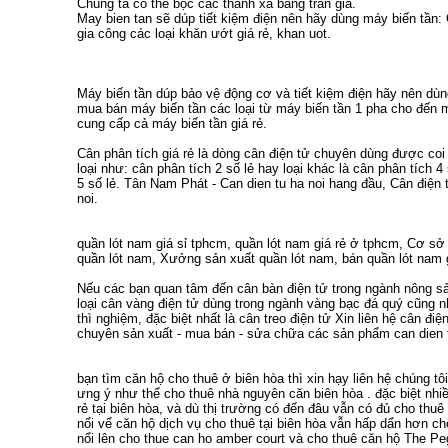
Chúng ta có thể bọc các thanh xà bằng trần giả.
May bien tan
sẽ dúp tiết kiệm điện nên hãy dùng
máy biến tần
:
gia công các loại
khăn ướt giá rẻ
,
khan uot
.
Máy biến tần
dúp bảo vệ động cơ và tiết kiệm điện hãy nên dù
mua bán máy biến tần
các loại từ
máy biến tần 1 pha
cho đến
m
cung cấp cả
máy biến tần giá rẻ
.
Cân phân tích giá rẻ
là dòng cân điện tử chuyên dùng được coi
loại như:
cân phân tích 2 số lẻ
hay loại khác là
cân phân tích 4 
5 số lẻ
. Tân Nam Phát -
Can dien tu ha noi
hang đầu,
Cân điện t
noi
.
quần lót nam giá sỉ tphcm
,
quần lót nam giá rẻ ở tphcm
,
Cơ sở 
quần lót nam
,
Xưởng sản xuất quần lót nam
,
bán quần lót nam 
Nếu các bạn quan tâm đến
cân bàn điện tử
trong ngành nông sả
loại
cân vàng điện tử
dùng trong ngành vàng bạc đá quý cũng 
thì nghiệm, đặc biệt nhất là
cân treo điện tử
Xin liên hệ
cân điện
chuyên sản xuất - mua bán - sửa chữa các sản phẩm
can dien 
bạn tìm
căn hộ cho thuê ở biên hòa
thì xin hạy liên hệ chúng tô
ưng ý như thể
cho thuê nhà nguyên căn biên hòa
. đặc biệt nh
rẻ tại biên hòa
, và dù thị trường có đến đâu vẫn có đủ
cho thuê 
nổi vể
căn hộ dịch vụ cho thuê tại biên hòa
vẫn hấp dẩn hơn
ch
nổi lên
cho thue can ho amber court
và
cho thuê căn hộ The Pe