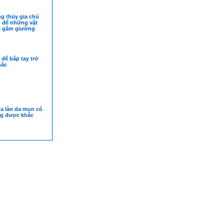
g thủy gia chủ
 để những vật
i gầm giường
 để bắp tay trở
hắc
a làn da mụn có
ng được khắc