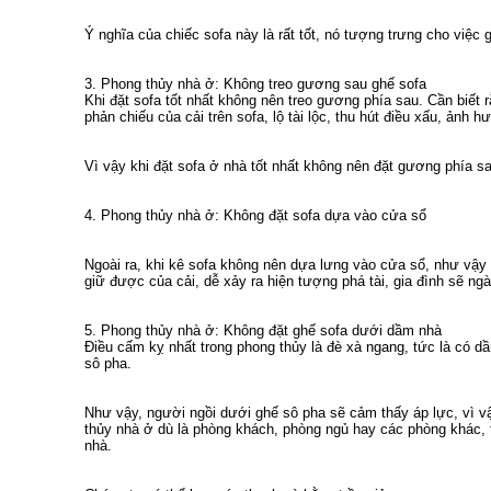
Ý nghĩa của chiếc sofa này là rất tốt, nó tượng trưng cho việc
3. Phong thủy nhà ở: Không treo gương sau ghế sofa
Khi đặt sofa tốt nhất không nên treo gương phía sau. Cần biết
phản chiếu của cải trên sofa, lộ tài lộc, thu hút điều xấu, ảnh h
Vì vậy khi đặt sofa ở nhà tốt nhất không nên đặt gương phía s
4. Phong thủy nhà ở: Không đặt sofa dựa vào cửa sổ
Ngoài ra, khi kê sofa không nên dựa lưng vào cửa sổ, như vậy c
giữ được của cải, dễ xảy ra hiện tượng phá tài, gia đình sẽ n
5. Phong thủy nhà ở: Không đặt ghế sofa dưới dầm nhà
Điều cấm kỵ nhất trong phong thủy là đè xà ngang, tức là có dầ
sô pha.
Như vậy, người ngồi dưới ghế sô pha sẽ cảm thấy áp lực, vì v
thủy nhà ở dù là phòng khách, phòng ngủ hay các phòng khác, 
nhà.