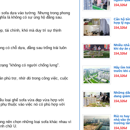
người qua
154,326đ
 sofa dựa vào tường. Nhưng trong phong
hĩa là không có sự ủng hộ đằng sau.
Căn hộ bìn
hợp lý ngư
154,326đ
, tài chính, khó mà duy trì sự thịnh
Nhiều nhà 
ng có chỗ dựa, đằng sau trống trái luôn
khi dự án 
154,326đ
 trạng "không có người chống lưng".
Hãy tìm hi
trước khi 
154,326đ
n phù trợ, nhờ đó trong công việc, cuộc
Những dấu
đang giảm
hiều loại ghế sofa vừa đẹp vừa hợp với
154,326đ
 phụ thuộc vào việc nó có phù hợp với
Rủi ro hay
nhà vào th
ông nên chọn những loại sofa khác nhau vì
trường tăn
ình chữ U.
154,326đ