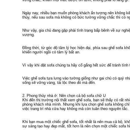
Ngày nay, nhiều bạn muốn phòng khách ấn tượng nên không kê
thủy, nếu sau sofa mà không có bức tường vững chắc thì có ng
Như vậy, gia chủ đang gặp phải tình trạng bấp bênh về sự nghiệp
vượng.
Đồng thời, từ góc độ tâm lý học hiện đại, phía sau ghế sofa khô
khiến người ngồi có tâm lý bất an.
Vì vậy khi đặt sofa chúng ta hãy cố gắng hết sức để tránh tình
Việc ghế sofa tựa lưng vào tường giống như gai chủ có quý nhâ
sống sẽ vững vàng, tài lộc theo đó mà đến.
2. Phong thủy nhà ở: Nên chọn cả bộ sofa chữ U
Khi đến thị trường nội thất xem ghế sofa, bạn sẽ thấy có rất n
phòng khách nhà mình. Nhưng khi lựa chọn ghế sofa không chỉ
việc trang trí nhà cửa hay không mà còn tuân theo nguyên tắc.
Khi bạn mua một chiếc ghế sofa, tốt nhất là nên mua cả bộ, kh
sự sáng tạo hay đẹp mắt, tốt hơn là nên chọn một chiếc sofa h