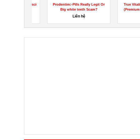
book.com/BioscienceMaleEnhancementGummiesUS/
Prodentim:-Pills Really Legit Or
True Vitaliti Ma
Big white teeth Scam?
(Premium Male E
hệ
Liên hệ
100