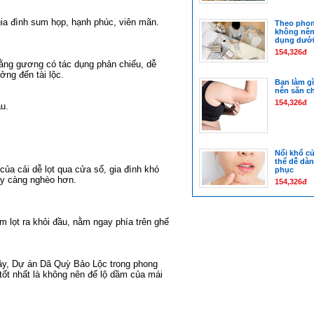
 gia đình sum họp, hạnh phúc, viên mãn.
Theo phon
không nên
dụng dướ
154,326đ
 rằng gương có tác dụng phản chiếu, dễ
ưởng đến tài lộc.
Bạn làm gì
nên săn c
154,326đ
au.
Nổi khổ củ
thể dễ dà
ủa cải dễ lọt qua cửa sổ, gia đình khó
phục
gày càng nghèo hơn.
154,326đ
m lọt ra khỏi đầu, nằm ngay phía trên ghế
ậy,
Dự án Dã Quỳ Bảo Lộc
trong phong
tốt nhất là không nên để lộ dầm của mái