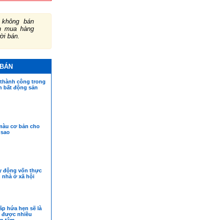
không bán
ch mua hàng
ười bán.
 BÁN
 thành công trong
h bất động sản
màu cơ bản cho
 sao
y động vốn thực
 nhà ở xã hội
 hứa hẹn sẽ là
c được nhiều