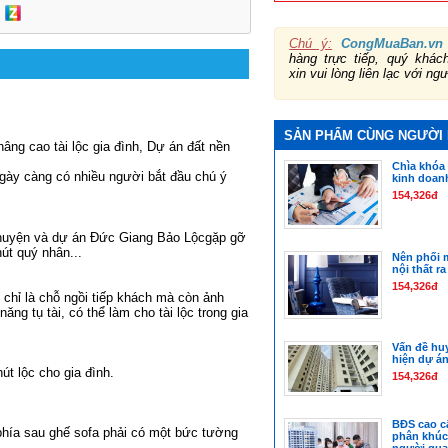
Chú ý:
CongMuaBan.vn
hàng trực tiếp, quý khá
xin vui lòng liên lạc với ng
SẢN PHẨM CÙNG NGƯỜI
âng cao tài lộc gia đình,
Dự án đất nền
Chìa khóa
ngày càng có nhiều người bắt đầu chú ý
kinh doan
154,326đ
chuyện và
dự án Đức Giang Bảo Lộc
gặp gỡ
út quý nhân...
Nên phối 
nội thất ra
154,326đ
 chỉ là chỗ ngồi tiếp khách mà còn ảnh
ng tụ tài, có thể làm cho tài lộc trong gia
Vấn đề hu
hiện dự án
út lộc cho gia đình.
154,326đ
BĐS cao cấp
 phía sau ghế sofa phải có một bức tường
phân khú