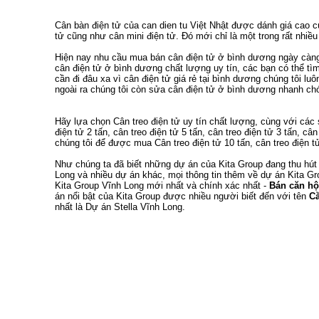
Cân bàn điện tử
của
can dien tu
Việt Nhật được dánh giá cao 
tử
cũng như
cân mini điện tử
. Đó mới chỉ là một trong rất nhi
Hiện nay nhu cầu
mua bán cân điện tử ở bình dương
ngày càng 
cân điện tử ở bình dương
chất lượng uy tín, các bạn có thể t
cần đi đâu xa vì
cân điện tử giá rẻ tại bình dương
chúng tôi luô
ngoài ra chúng tôi còn
sửa cân điện tử ở bình dương
nhanh chón
Hãy lựa chọn
Cân treo điện tử
uy tín chất lượng, cùng với cá
điện tử 2 tấn
,
cân treo điện tử 5 tấn
,
cân treo điện tử 3 tấn
,
cân
chúng tôi để được mua
Cân treo điện tử 10 tấn
,
cân treo điện t
Như chúng ta đã biết
những dự án của Kita Group
đang thu hút
Long
và nhiều dự án khác, mọi thông tin thêm về
dự án Kita Gr
Kita Group Vĩnh Long
mới nhất và chính xác nhất -
Bán căn hộ
án nổi bật của Kita Group được nhiều người biết đến với tên
Că
nhất là
Dự án Stella Vĩnh Long
.