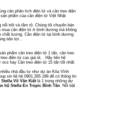
cùng
cân phân tích điện tử
và
cân treo điện
ều sản phẩm của
cân điện tử Việt Nhật
nổi trội và rầm rộ. Chúng tôi chuyên
bán
ìm mua
cân điện tử ở bình dương
mà không
n chất lượng.
Cân điện tử tại bình dương
g tiện lợi...
c sản phẩm
cân treo điện tử 1 tấn
,
cân treo
 treo điện tử cas
giá rẻ, . Hãy liên hệ
ử ocs
hay
Cân treo điện tử 15 tấn
tốt nhất.
 nhiều nhà đầu tư như
dự án Kita Vĩnh
oup
xin liệ hệ 0901.265.199 để có thông tin
 Stella Võ Văn Kiệt
là 1 trong những dự
n hộ Stella En Tropic Bình Tân
. Nổi bật