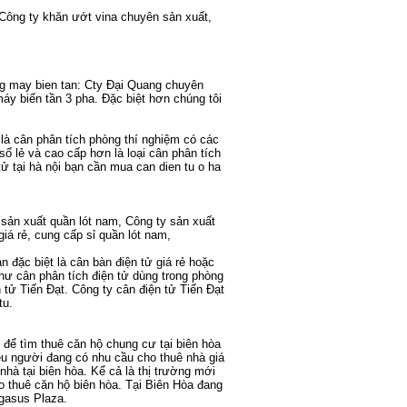
 Công ty
khăn ướt vina
chuyên sản xuất,
ng
may bien tan
: Cty Đại Quang chuyên
áy biến tần 3 pha
. Đặc biệt hơn chúng tôi
 là
cân phân tích phòng thí nghiệm
có các
số lẻ
và cao cấp hơn là loại
cân phân tích
ử tại hà nội
bạn cần mua
can dien tu o ha
sản xuất quần lót nam
,
Công ty sản xuất
giá rẻ
,
cung cấp sỉ quần lót nam
,
n đặc biệt là
cân bàn điện tử giá rẻ
hoặc
như
cân phân tích điện tử
dùng trong phòng
 tử
Tiến Đạt. Công ty
cân điện tử Tiến Đạt
tu
.
i để tìm
thuê căn hộ chung cư tại biên hòa
iều người đang có nhu cầu
cho thuê nhà giá
nhà tại biên hòa
. Kể cả là thị trường mới
o thuê căn hộ biên hòa
. Tại Biên Hòa đang
gasus Plaza
.