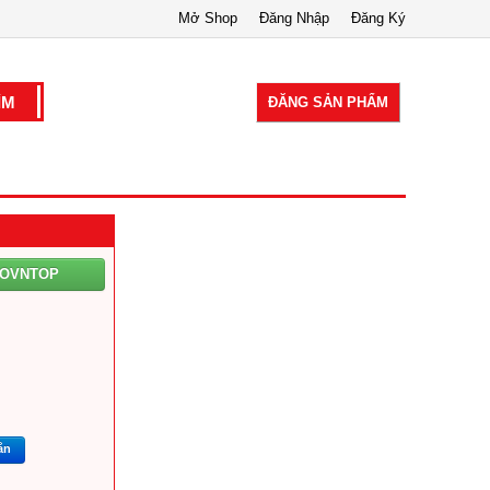
Mở Shop
Đăng Nhập
Đăng Ký
ĐĂNG SẢN PHẨM
EOVNTOP
m
ắn