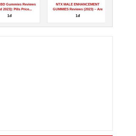
mmies Reviews
NTX MALE ENHANCEMENT
The Only Opti
Pills Price...
GUMMIES Reviews (2023) – Are
Gummies Guide Y
These...
đ
1đ
Liên