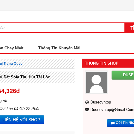
án Chạy Nhất
Thông Tin Khuyến Mãi
THÔNG TIN SHOP
ại Trung Quốc
DUS
í Đặt Sofa Thu Hút Tài Lộc
54,326đ
gười
Duseovntop
022 Lúc 04 Gờ 22 Phút
Duseovntop@gmail.co
LIÊN HỆ VỚI SHOP
Gửi Tin Nh