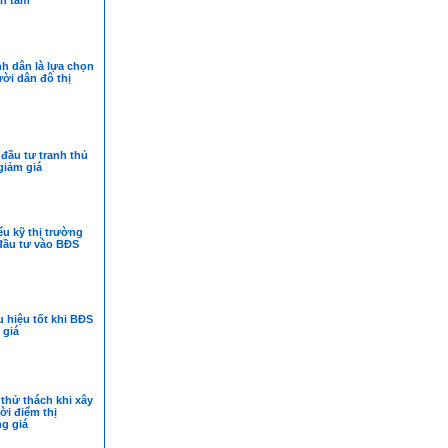
n tâm
h dân là lựa chọn
ời dân đô thị
đầu tư tranh thủ
giảm giá
ểu kỹ thị trường
đầu tư vào BĐS
 hiệu tốt khi BĐS
 giá
 thử thách khi xây
ời điểm thị
g giá