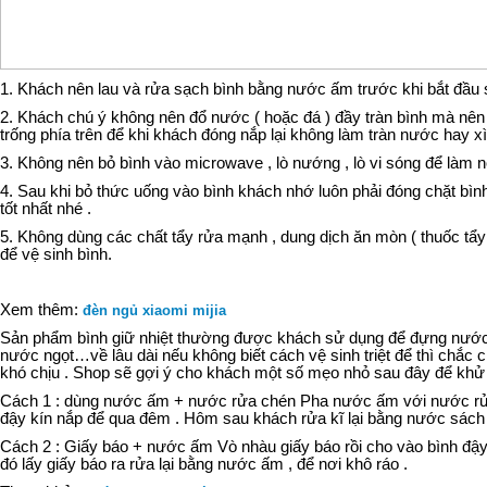
1. Khách nên lau và rửa sạch bình bằng nước ấm trước khi bắt đầu 
2. Khách chú ý không nên đổ nước ( hoặc đá ) đầy tràn bình mà nên
trống phía trên để khi khách đóng nắp lại không làm tràn nước hay xì
3. Không nên bỏ bình vào microwave , lò nướng , lò vi sóng để làm n
4. Sau khi bỏ thức uống vào bình khách nhớ luôn phải đóng chặt bình
tốt nhất nhé .
5. Không dùng các chất tẩy rửa mạnh , dung dịch ăn mòn ( thuốc t
để vệ sinh bình.
Xem thêm:
đèn ngủ xiaomi mijia
Sản phẩm bình giữ nhiệt thường được khách sử dụng để đựng nước trá
nước ngọt…về lâu dài nếu không biết cách vệ sinh triệt để thì chắc c
khó chịu . Shop sẽ gợi ý cho khách một số mẹo nhỏ sau đây để khử m
Cách 1 : dùng nước ấm + nước rửa chén Pha nước ấm với nước rửa
đậy kín nắp để qua đêm . Hôm sau khách rửa kĩ lại bằng nước sách 
Cách 2 : Giấy báo + nước ấm Vò nhàu giấy báo rồi cho vào bình đậy
đó lấy giấy báo ra rửa lại bằng nước ấm , để nơi khô ráo .