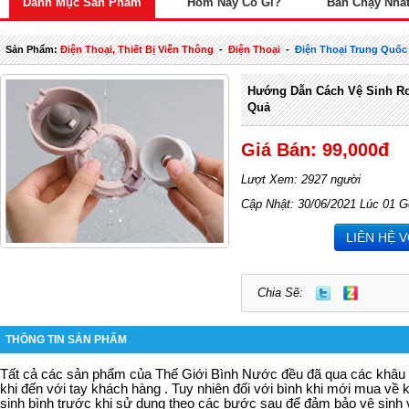
Danh Mục Sản Phẩm
Hôm Nay Có Gì?
Bán Chạy Nhấ
Sản Phẩm:
Điện Thoại, Thiết Bị Viễn Thông
-
Điện Thoại
-
Điện Thoại Trung Quốc
Hướng Dẫn Cách Vệ Sinh Ro
Quả
Giá Bán: 99,000đ
Lượt Xem: 2927 người
Cập Nhật: 30/06/2021 Lúc 01 G
LIÊN HỆ 
Chia Sẽ:
THÔNG TIN SẢN PHẨM
Tất cả các sản phẩm của Thế Giới Bình Nước đều đã qua các khâu 
khi đến với tay khách hàng . Tuy nhiên đối với bình khi mới mua về
sinh bình trước khi sử dụng theo các bước sau để đảm bảo vệ sinh v