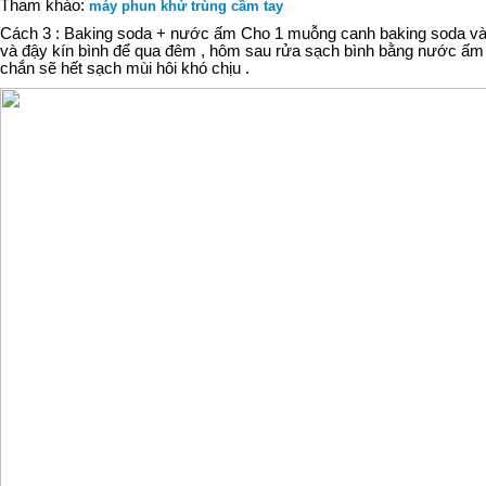
Tham khảo:
máy phun khử trùng cầm tay
Cách 3 : Baking soda + nước ấm Cho 1 muỗng canh baking soda v
và đậy kín bình để qua đêm , hôm sau rửa sạch bình bằng nước ấm đ
chắn sẽ hết sạch mùi hôi khó chịu .