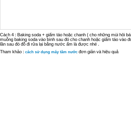
Cách 4 : Baking soda + giấm táo hoặc chanh ( cho những mùi hôi bám 
muỗng baking soda vào bình sau đó cho chanh hoặc giấm táo vào đ
lần sau đó đỗ đi rửa lại bằng nước ấm là được nhé .
Tham khảo :
đơn giản và hiệu quả
cách sử dụng máy tăm nước