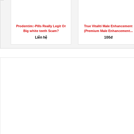
scienceMaleEnhancementGummiesUS/
Prodentim:-Pills Really Legit Or
True Vitaliti Male Enhancement
Big white teeth Scam?
(Premium Male Enhancement...
Liên hệ
100đ