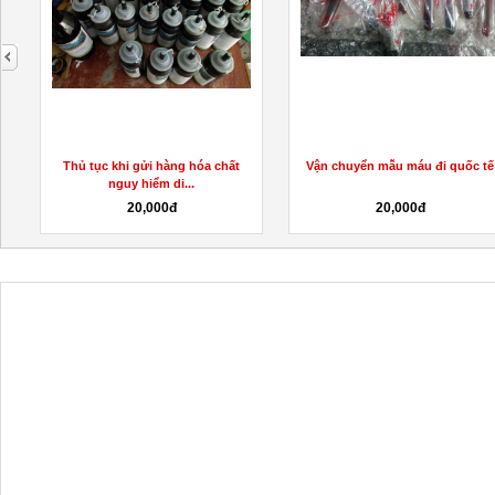
next
ng hóa chất
Vận chuyển mẫu máu đi quốc tế
Dịch vụ vận chuyển 
...
đi Anh,..
20,000đ
10,000