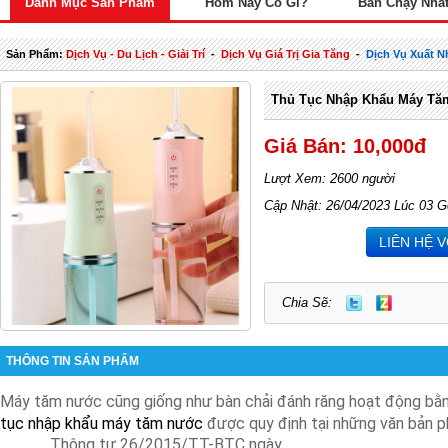
Danh Mục Sản Phẩm
Hôm Nay Có Gì?
Bán Chạy Nhấ
Sản Phẩm:
Dịch Vụ - Du Lịch - Giải Trí
-
Dịch Vụ Giá Trị Gia Tăng
-
Dịch Vụ Xuất 
Thủ Tục Nhập Khẩu Máy T
Giá Bán: 10,000đ
Lượt Xem: 2600 người
Cập Nhật: 26/04/2023 Lúc 03 G
LIÊN HỆ 
Chia Sẽ:
THÔNG TIN SẢN PHẨM
Máy tăm nước cũng giống như bàn chải đánh răng hoạt động bằn
tục nhập khẩu máy tăm nước
được quy định tại những văn bản p
Thông tư 26/2015/TT-BTC ngày