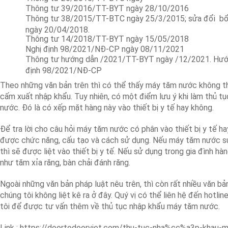
Thông tư 39/2016/TT-BYT ngày 28/10/2016
Thông tư 38/2015/TT-BTC ngày 25/3/2015; sửa đổi b
ngày 20/04/2018.
Thông tư 14/2018/TT-BYT ngày 15/05/2018
Nghị định 98/2021/NĐ-CP ngày 08/11/2021
Thông tư hướng dẫn /2021/TT-BYT ngày /12/2021. Hướn
định 98/2021/NĐ-CP
Theo những văn bản trên thì có thể thấy máy tăm nước không t
cấm xuất nhập khẩu. Tuy nhiên, có một điểm lưu ý khi làm thủ t
nước. Đó là có xếp mặt hàng này vào thiết bị y tế hay không.
Để tra lời cho câu hỏi máy tăm nước có phân vào thiết bị y tế ha
được chức năng, cấu tạo và cách sử dụng. Nếu máy tăm nước 
thì sẽ được liệt vào thiết bị y tế. Nếu sử dụng trong gia đình ha
như tăm xỉa răng, bàn chải đánh răng.
Ngoài những văn bản pháp luật nêu trên, thì còn rất nhiều văn bả
chúng tôi không liệt kê ra ở đây. Quý vị có thể liên hệ đến hotli
tôi để được tư vấn thêm về thủ tục nhập khẩu máy tăm nước.
Link : https://doortodoorviet.com/thu-tuc-nha%cc%a3p-khau-