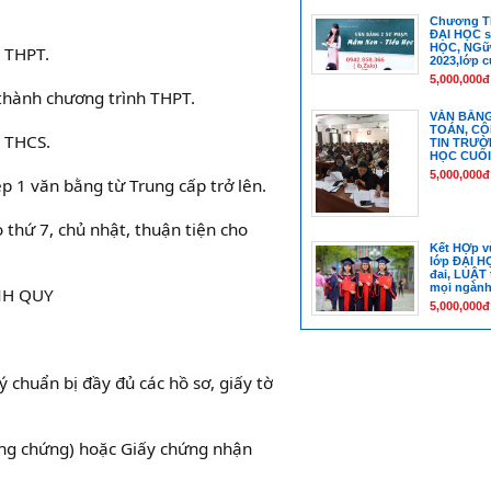
Chương TR
ĐẠI HỌC s
HỌC, NGữ
p THPT.
2023,lớp c
5,000,000đ
 thành chương trình THPT.
VĂN BẰNG
TOÁN, C
p THCS.
TIN TRƯỜ
HỌC CUỐI
5,000,000đ
ệp 1 văn bằng từ Trung cấp trở lên.
 thứ 7, chủ nhật, thuận tiện cho
Kết HỢp v
lớp ĐẠI H
đai, LUẬT t
mọi ngàn
ÍNH QUY
5,000,000đ
ý chuẩn bị đầy đủ các hồ sơ, giấy tờ
ông chứng) hoặc Giấy chứng nhận