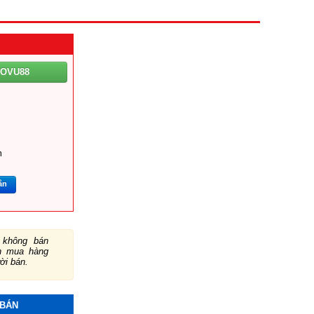
AOVU88
m
ắn
không bán
ch mua hàng
ười bán.
 BÁN