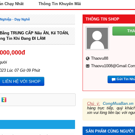
án Chạy Nhất
Thông Tin Khuyến Mãi
THÔNG TIN SHOP
Nghiệp - Dạy Nghề
TH
 Bằng TRUNG CẤP Nấu ĂN, Kế TOÁN,
ng Tin Khi Đang ĐI LÀM
,000,000đ
Thaovu88
gười
Thaovu1008@gmail.co
2023 Lúc 07 Gờ 09 Phút
Gửi Tin Nh
LIÊN HỆ VỚI SHOP
Chú ý:
CongMuaBan.vn
hàng trực tiếp, quý khá
xin vui lòng liên lạc với ng
SẢN PHẨM CÙNG NGƯỜI