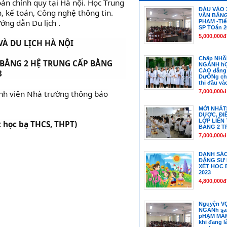
án chính quy tại Hà nội. Học Trung
ĐÀU VÀO 
, kế toán, Công nghệ thông tin.
VĂN BẰNG
ớng dẫn Du lịch .
PHẠM -Tiể
SP TOán 2
5,000,000đ
À DU LỊCH HÀ NỘI
Chấp NHẬ
 BẰNG 2 HỆ TRUNG CẤP BẰNG
NGÀNH hỌ
CAO đẳng
3
DưỠNg ch
thi đầu và
7,000,000đ
inh viên Nhà trường thông báo
MỚI NHẤT
DƯỢC, ĐI
LỚP LIÊN
 học bạ THCS, THPT)
BẰNG 2 T
7,000,000đ
DANH SÁ
ĐẲNG SƯ
XÉT HỌC 
2023
4,800,000đ
Nguyện V
NGÀNh sa
pHẠM MẦM
khi đang l