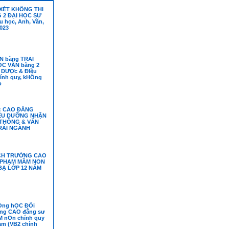
XÉT KHÔNG THI
 2 ĐẠI HỌC SƯ
u học, Anh, Văn,
023
N bằng TRÁI
C VĂN bằng 2
 DƯỢc & ĐIều
ính quy, kHÔng
o
: CAO ĐẲNG
ỀU DƯỠNG NHẬN
 THÔNG & VĂN
RÁI NGÀNH
CH TRƯỜNG CAO
 PHẠM MẦM NON
BẠ LỚP 12 NĂM
Ọng hỌC ĐỔi
ng CAO đẳng sư
 nOn chính quy
àm (VB2 chính