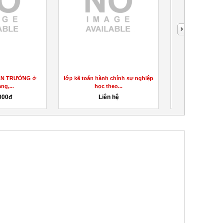
Học lớp nghề KẾ TOÁN TỔNG
Mở lớp Tư Vấn Tâm Lý Học
HỢP
Đường
1,000,000đ
3,200,000đ