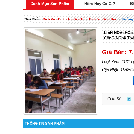
Danh Mục Sản Phẩm
Hôm Nay Có Gì?
B
Sản Phẩm:
Dịch Vụ - Du Lịch - Giải Trí
-
Dịch Vụ Giáo Dục
-
Hướng 
LInH HOẠt HỌc
CônG NGhệ Thô
Giá Bán: 7
Lượt Xem: 1131 n
Cập Nhật: 15/05/
Chia Sẽ:
THÔNG TIN SẢN PHẨM