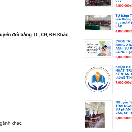
quy)
4,800,000đ
TỪ bằng 
liên thôn
dục mẦM n
LẬP
4,800,000đ
uyển đổi bằng TC, CĐ, ĐH Khác
CHỌN TR
BẰNG 2 Đ
ANH, SƯ 
CÔNG LẬ
5,000,000đ
KHÓA tỐT
NHẤT: TR
KẾ tOÁN,
thônG TIN
7,000,000đ
NGuyên T
TRÁI NGÀ
SƯ pHẠM T
VĂN, SP T
5,000,000đ
ngành khác.