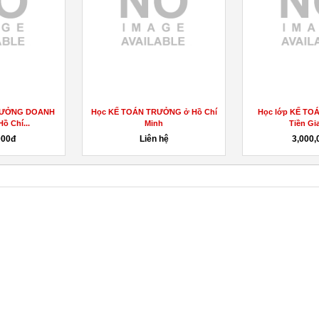
Học lớp KẾ TOÁN TRƯỞNG ở
lớp kế toán hành chính sự nghiệp
Tiền Giang,...
học theo...
3,000,000đ
Liên hệ