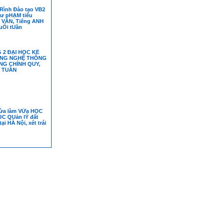
ình Đào tạo VB2
ư pHẠM tiểu
 VĂN, Tiếng ANH
uỐi tUần
 2 ĐẠI HỌC KẾ
ÔNG NGHỆ THÔNG
NG CHÍNH QUY,
 TUẦN
ừa làm VỪa HỌC
ỌC QUản lÝ đất
ại HÀ Nội, xét trái
h