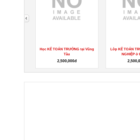
next
Lớp KẾ TOÁN TRƯỞNG DOANH
Học KẾ TOÁN TRƯỞNG ở Hồ Chí
NGHIỆP ở Hồ Chí...
Minh
2,500,000đ
Liên hệ