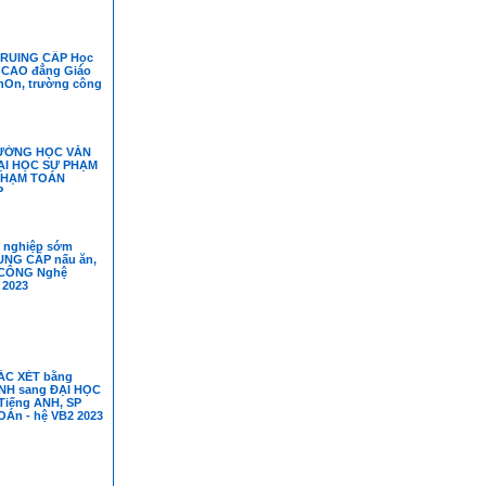
TRUING CẤP Học
g CAO đẳng Giáo
On, trường công
ƯỜNG HỌC VĂN
ẠI HỌC SƯ PHẠM
PHẠM TOÁN
P
 nghiệp sớm
UNG CẤP nấu ăn,
 CÔNG Nghệ
 2023
ẮC XÉT bằng
NH sang ĐẠI HỌC
iếng ANH, SP
OÁn - hệ VB2 2023