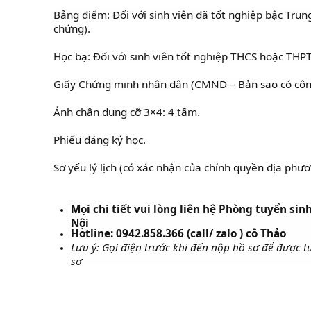
Bảng điểm: Đối với sinh viên đã tốt nghiệp bậc Trun
chứng).
Học bạ: Đối với sinh viên tốt nghiệp THCS hoặc THP
Giấy Chứng minh nhân dân (CMND – Bản sao có côn
Ảnh chân dung cỡ 3×4: 4 tấm.
Phiếu đăng ký học.
Sơ yếu lý lịch (có xác nhận của chính quyền địa phươ
Mọi chi tiết vui lòng liên hệ Phòng tuyển sinh
Nội
Hotline: 0942.858.366 (call/ zalo ) cô Thảo
Lưu ý: Gọi điện trước khi đến nộp hồ sơ để được 
sơ