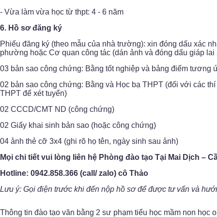
- Vừa làm vừa học từ thpt: 4 - 6 năm
6. Hồ sơ đăng ký
Phiếu đăng ký (theo mẫu của nhà trường): xin đóng dấu xác 
phường hoặc Cơ quan công tác (dán ảnh và đóng dấu giáp lai ả
03 bản sao công chứng: Bằng tốt nghiệp và bảng điểm tương 
02 bản sao công chứng: Bằng và Học bạ THPT (đối với các thí
THPT để xét tuyển)
02 CCCD/CMT ND (công chứng)
02 Giấy khai sinh bản sao (hoặc công chứng)
04 ảnh thẻ cỡ 3x4 (ghi rõ họ tên, ngày sinh sau ảnh)
Mọi chi tiết vui lòng liên hệ Phòng đào tạo Tại Mai Dịch – C
Hotline: 0942.858.366 (call/ zalo) cô Thảo
Lưu ý: Gọi điện trước khi đến nộp hồ sơ để được tư vấn và hư
Thông tin đào tạo văn bằng 2 sư phạm tiểu học mầm non học 