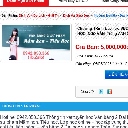
Danh Mục Sản Phẩm
Hôm Nay Có Gì?
Bán Chạy Nhấ
Sản Phẩm:
Dịch Vụ - Du Lịch - Giải Trí
-
Dịch Vụ Giáo Dục
-
Hướng Nghiệp - Dạy 
Chương TRình Đào Tạo VB2
HỌC, NGữ VĂN, Tiếng ANH 
Giá Bán: 5,000,000
Lượt Xem: 1499 người
Cập Nhật: 05/05/2023 Lúc 01 G
LIÊN HỆ 
Chia Sẽ:
THÔNG TIN SẢN PHẨM
Hotline: 0942.858.366 Thông tin xét tuyển học Văn bằng 2 Đại 
sư phạm Mầm non, Tiểu học. Lớp học online + học tập trung thứ
chỉ tiêu liên thông – văn bằng 2 Đại học sư phạm Toán, Sư p