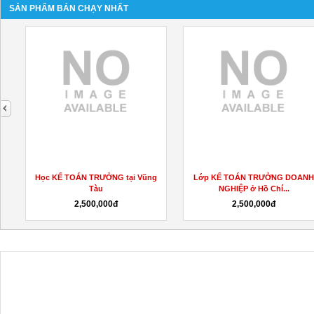
SẢN PHẨM BÁN CHẠY NHẤT
next
̉
Học KẾ TOÁN TRƯỞNG tại Vũng
Lớp KẾ TOÁN TRƯỞNG DOAN
Tàu
NGHIỆP ở Hồ Chí...
2,500,000đ
2,500,000đ