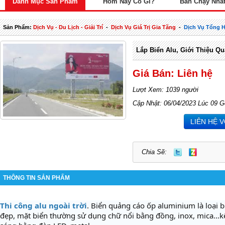
Danh Mục Sản Phẩm
Hôm Nay Có Gì?
Bán Chạy Nhấ
Sản Phẩm:
Dịch Vụ - Du Lịch - Giải Trí
-
Dịch Vụ Giá Trị Gia Tăng
-
Dịch Vụ Tổng 
Lắp Biển Alu, Giới Thiệu Qu
Giá Bán: Liên hệ
Lượt Xem: 1039 người
Cập Nhật: 06/04/2023 Lúc 09 G
LIÊN HỆ 
Chia Sẽ:
THÔNG TIN SẢN PHẨM
Thi công alu ngoài trời
. Biển quảng cáo ốp aluminium là loại b
đẹp, mặt biển thường sử dụng chữ nổi bằng đồng, inox, mica…k