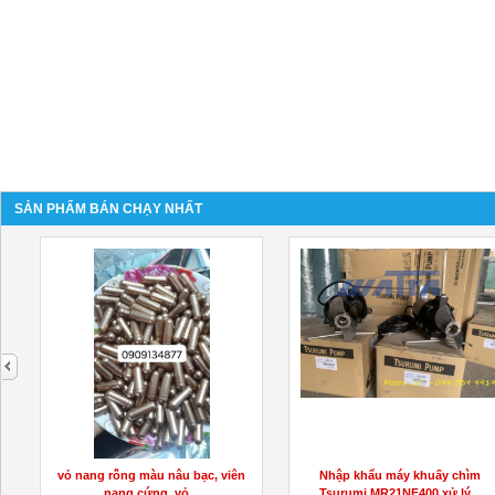
SẢN PHẨM BÁN CHẠY NHẤT
next
Y
vỏ nang rỗng màu nâu bạc, viên
Nhập khẩu máy khuấy chìm
nang cứng, vỏ...
Tsurumi MR21NF400 xử lý...