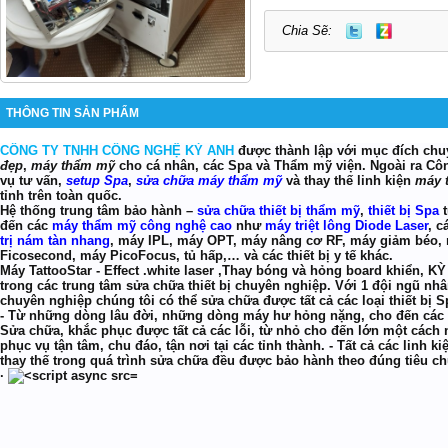
Chia Sẽ:
THÔNG TIN SẢN PHẨM
CÔNG TY TNHH CÔNG NGHỆ KỲ ANH
được thành lập với mục đích ch
đẹp
,
máy thẩm mỹ
cho cá nhân, các Spa và Thẩm mỹ viện. Ngoài ra Côn
vụ tư vấn,
setup Spa
,
sửa chữa máy thẩm mỹ
và thay thế linh kiện
máy 
tỉnh trên toàn quốc.
Hệ thống trung tâm bảo hành –
sửa chữa thiết bị thẩm mỹ
,
thiết bị Spa
t
đến các
máy thẩm mỹ công nghệ cao
như
máy triệt lông Diode Laser
, c
trị nám tàn nhang
, máy IPL, máy OPT, máy nâng cơ RF, máy giảm béo,
Ficosecond, máy PicoFocus, tủ hấp,… và các thiết bị y tế khác.
Máy TattooStar - Effect .white laser ,Thay bóng và hỏng board khiển, 
trong các trung tâm sửa chữa thiết bị chuyên nghiệp. Với 1 đội ngũ nh
chuyên nghiệp chúng tôi có thể sửa chữa được tất cả các loại thiết bị Sp
- Từ những dòng lâu đời, những dòng máy hư hỏng nặng, cho đến các d
Sửa chữa, khắc phục được tất cả các lỗi, từ nhỏ cho đến lớn một cách 
phục vụ tận tâm, chu đáo, tận nơi tại các tỉnh thành. - Tất cả các linh
thay thế trong quá trình sửa chữa đều được bảo hành theo đúng tiêu c
·