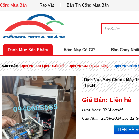
Cổng Mua Bán
Rao Vặt
Bản Tin Cổng Mua Bán
Danh Mục Sản Phẩm
Hôm Nay Có Gì?
Bán Chạy Nhấ
Sản Phẩm:
Dịch Vụ - Du Lịch - Giải Trí
-
Dịch Vụ Giá Trị Gia Tăng
-
Dịch Vụ Chăm 
Dịch Vụ - Sửa Chữa - Máy 
TECH
Giá Bán: Liên hệ
Lượt Xem: 3214 người
Cập Nhật: 25/05/2024 Lúc 12 G
LIÊN HỆ 