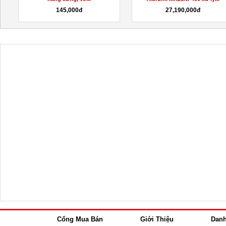
145,000đ
27,190,000đ
Cổng Mua Bán
Giới Thiệu
Dan