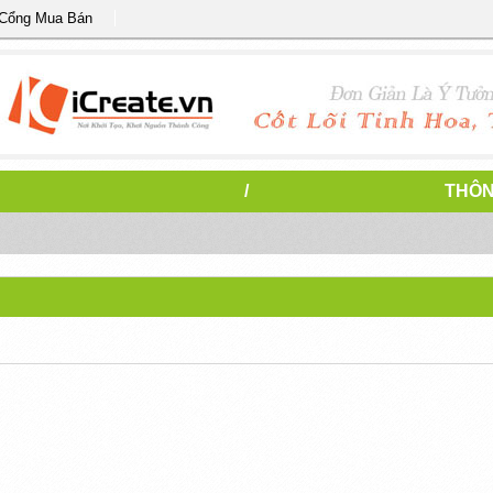
 Cổng Mua Bán
/
THÔN