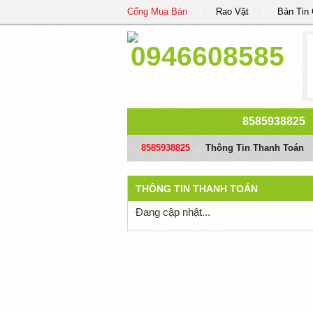
Cổng Mua Bán
Rao Vặt
Bản Tin
8585938825
8585938825
/
Thông Tin Thanh Toán
THÔNG TIN THANH TOÁN
Đang cập nhật...