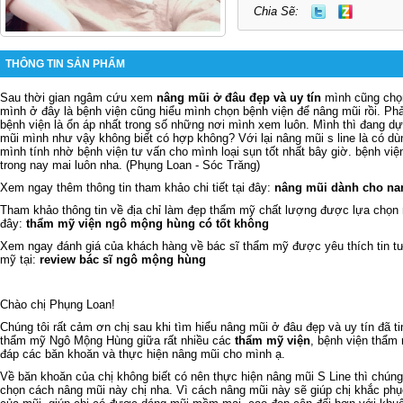
Chia Sẽ:
THÔNG TIN SẢN PHẨM
Sau thời gian ngâm cứu xem
nâng mũi ở đâu đẹp và uy tín
mình cũng chọn
mình ở đây là bệnh viện cũng hiểu mình chọn bệnh viện để nâng mũi rồi. Phả
bệnh viện là ổn áp nhất trong số những nơi mình xem luôn. Mình thì đang dự
mũi mình như vậy không biết có hợp không? Với lại nâng mũi s line là có d
mình tính nhờ bệnh viện tư vấn cho mình loại sụn tốt nhất bây giờ. bệnh việ
trong nay mai luôn nha. (Phụng Loan - Sóc Trăng)
Xem ngay thêm thông tin tham khảo chi tiết tại đây:
nâng mũi dành cho na
Tham khảo thông tin về địa chỉ làm đẹp thẩm mỹ chất lượng được lựa chọn n
đây:
thẩm mỹ viện ngô mộng hùng có tốt không
Xem ngay đánh giá của khách hàng về bác sĩ thẩm mỹ được yêu thích tin t
mỹ tại:
review bác sĩ ngô mộng hùng
Chào chị Phụng Loan!
Chúng tôi rất cảm ơn chị sau khi tìm hiểu nâng mũi ở đâu đẹp và uy tín đã t
thẩm mỹ Ngô Mộng Hùng giữa rất nhiều các
thẩm mỹ viện
, bệnh viện thẩm 
đáp các băn khoăn và thực hiện nâng mũi cho mình ạ.
Về băn khoăn của chị không biết có nên thực hiện nâng mũi S Line thì chúng
chọn cách nâng mũi này chị nha. Vì cách nâng mũi này sẽ giúp chị khắc phụ