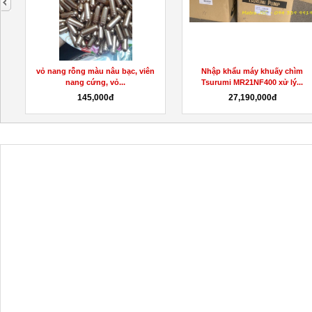
Y
vỏ nang rỗng màu nâu bạc, viên
Nhập khẩu máy khuấy chìm
nang cứng, vỏ...
Tsurumi MR21NF400 xử lý...
145,000đ
27,190,000đ