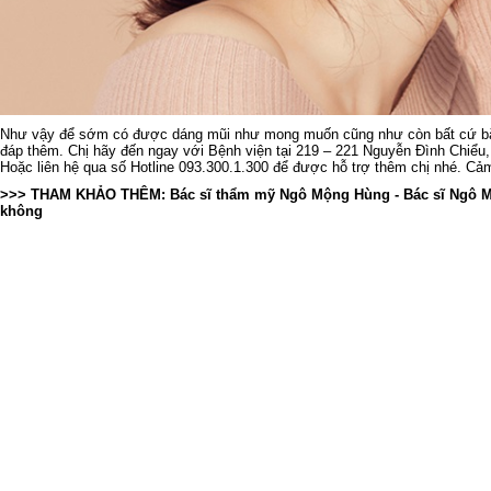
Như vậy để sớm có được dáng mũi như mong muốn cũng như còn bất cứ bă
đáp thêm. Chị hãy đến ngay với Bệnh viện tại 219 – 221 Nguyễn Đình Chiể
Hoặc liên hệ qua số Hotline 093.300.1.300 để được hỗ trợ thêm chị nhé. Cả
>>> THAM KHẢO THÊM:
Bác sĩ thẩm mỹ Ngô Mộng Hùng
-
Bác sĩ Ngô 
không