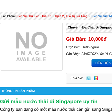
Sản Phẩm:
Dịch Vụ - Du Lịch - Giải Trí
-
Dịch Vụ Giá Trị Gia Tăng
-
Dịch Vụ Xuất 
Chuyển Hóa Chất Đi Singap
Giá Bán: 10,000đ
Lượt Xem: 1806 người
Cập Nhật: 23/07/2020 Lúc 01 G
LIÊN HỆ 
Chia Sẽ:
THÔNG TIN SẢN PHẨM
Gửi mẫu nước thải đi Singapore uy tín
Công ty bạn đang có một mẫu nước thải cần gửi sang Singa