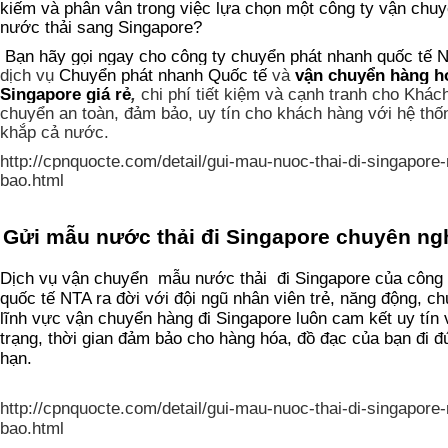
kiếm và phân vân trong việc lựa chọn một công ty vận chuy
nước thải sang Singapore?
Bạn hãy gọi ngay cho công ty chuyển phát nhanh quốc tế
dịch vụ
Chuy
ể
n phát nhanh Qu
ố
c t
ế
và
v
ậ
n chuy
ể
n hàng h
Singapore
giá r
ẻ
,
chi phí tiết kiệm và cạnh tranh cho Khác
chuyển an toàn, đảm bảo, uy tín cho khách hàng với hệ thố
khắp cả nước.
http://cpnquocte.com/detail/gui-mau-nuoc-thai-di-singapor
bao.html
Gửi mẫu nước thải đi Singapore chuyên ng
Dịch vụ vận chuyển
mẫu nước thải
đi Singapore của công
quốc tế NTA ra đời với đội ngũ nhân viên trẻ, năng động, c
lĩnh vực vận chuyển hàng đi Singapore luôn cam kết uy tín 
trạng, thời gian đảm bảo cho hàng hóa, đồ đạc của bạn đi đ
hạn.
http://cpnquocte.com/detail/gui-mau-nuoc-thai-di-singapor
bao.html