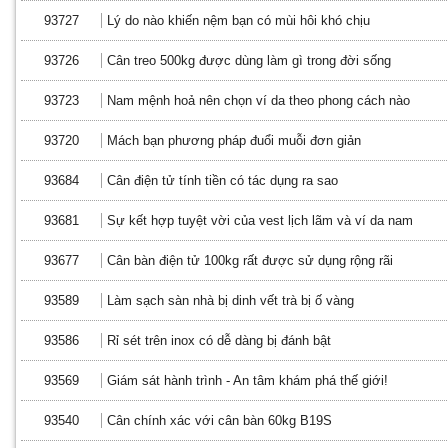
93727
Lý do nào khiến nệm bạn có mùi hôi khó chịu
93726
Cân treo 500kg được dùng làm gì trong đời sống
93723
Nam mệnh hoả nên chọn ví da theo phong cách nào
93720
Mách bạn phương pháp đuổi muỗi đơn giản
93684
Cân điện tử tính tiền có tác dụng ra sao
93681
Sự kết hợp tuyệt vời của vest lịch lãm và ví da nam
93677
Cân bàn điện tử 100kg rất được sử dụng rộng rãi
93589
Làm sạch sàn nhà bị dinh vết trà bị ố vàng
93586
Rỉ sét trên inox có dễ dàng bị đánh bật
93569
Giám sát hành trình - An tâm khám phá thế giới!
93540
Cân chính xác với cân bàn 60kg B19S