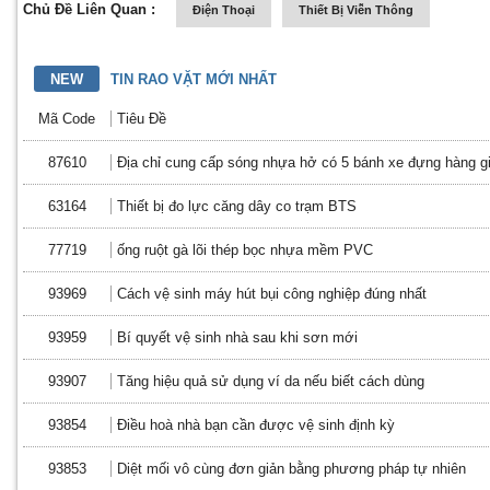
Chủ Đề Liên Quan :
Điện Thoại
Thiết Bị Viễn Thông
NEW
TIN RAO VẶT MỚI NHẤT
Mã Code
Tiêu Đề
87610
Địa chỉ cung cấp sóng nhựa hở có 5 bánh xe đựng hàng gi
63164
Thiết bị đo lực căng dây co trạm BTS
77719
ống ruột gà lõi thép bọc nhựa mềm PVC
93969
Cách vệ sinh máy hút bụi công nghiệp đúng nhất
93959
Bí quyết vệ sinh nhà sau khi sơn mới
93907
Tăng hiệu quả sử dụng ví da nếu biết cách dùng
93854
Điều hoà nhà bạn cần được vệ sinh định kỳ
93853
Diệt mối vô cùng đơn giản bằng phương pháp tự nhiên