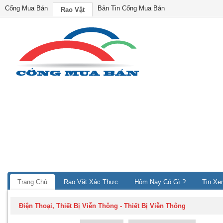
Cổng Mua Bán
Bản Tin Cổng Mua Bán
Rao Vặt
Trang Chủ
Rao Vặt Xác Thực
Hôm Nay Có Gì ?
Tin Xe
Điện Thoại, Thiết Bị Viễn Thông
-
Thiết Bị Viễn Thông