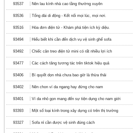
93537
Nên lau kính nhà cao tầng thường xuyên
93536
Tổng đài di động - Kết nối mọi lúc, mọi nơi.
93516
Hóa đơn điện tử - Khám phá tiện ích kỳ diệu.
93494
Hiểu biết khi cần đến dịch vụ vệ sinh ghế sofa
93492
Chiếc cân treo điện tử mini có rất nhiều lợi ích
93477
Các cách tăng tương tác trên tiktok hiệu quả
93406
Bí quyết dọn nhà chưa bao giờ là thừa thải
93402
Nên chon ví da ngang hay đứng cho nam
93401
Ví da nhỏ gọn mang đến sự tiện dụng cho nam giới
93393
Một số loại kính trong xây dựng có trên thị trường
93327
Sofa nỉ cần được vệ sinh đúng cách