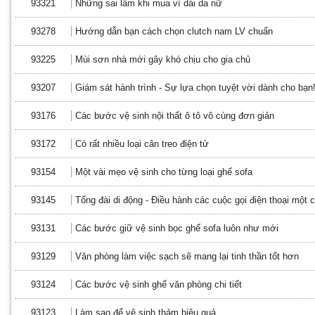
93321
Những sai lầm khi mua ví dài da nữ
93278
Hướng dẫn bạn cách chọn clutch nam LV chuẩn
93225
Mùi sơn nhà mới gây khó chịu cho gia chủ
93207
Giám sát hành trình - Sự lựa chọn tuyệt vời dành cho bạn
93176
Các bước vệ sinh nội thất ô tô vô cùng đơn giản
93172
Có rất nhiều loại cân treo điện tử
93154
Một vài mẹo vệ sinh cho từng loại ghế sofa
93145
Tổng đài di động - Điều hành các cuộc gọi điện thoại một 
93131
Các bước giữ vệ sinh bọc ghế sofa luôn như mới
93129
Văn phòng làm việc sạch sẽ mang lại tinh thần tốt hơn
93124
Các bước vệ sinh ghế văn phòng chi tiết
93123
Làm sao để vệ sinh thảm hiệu quả