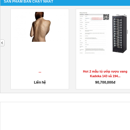
SẢN PHẨM BÁN CHẠY NHẤT
next
...
Hot 2 mẫu tủ ướp rượu vang
Kadeka 143 và 194...
Liên hệ
90,700,000đ