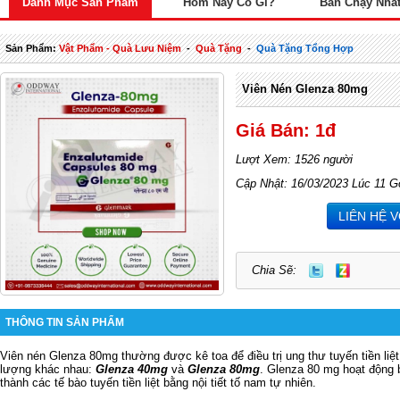
Danh Mục Sản Phẩm
Hôm Nay Có Gì?
Bán Chạy Nhấ
Sản Phẩm:
Vật Phẩm - Quà Lưu Niệm
-
Quà Tặng
-
Quà Tặng Tổng Hợp
Viên Nén Glenza 80mg
Giá Bán: 1đ
Lượt Xem: 1526 người
Cập Nhật: 16/03/2023 Lúc 11 G
LIÊN HỆ 
Chia Sẽ:
THÔNG TIN SẢN PHẨM
Viên nén Glenza 80mg thường được kê toa để điều trị ung thư tuyến tiền liệ
lượng khác nhau:
Glenza 40mg
và
Glenza 80mg
. Glenza 80 mg hoạt động
thành các tế bào tuyến tiền liệt bằng nội tiết tố nam tự nhiên.