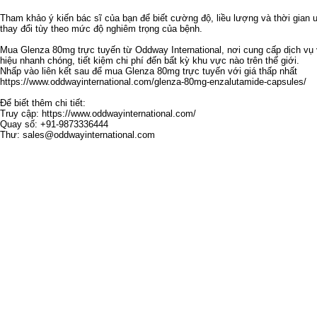
Tham khảo ý kiến ​​​​bác sĩ của bạn để biết cường độ, liều lượng và thời gia
thay đổi tùy theo mức độ nghiêm trọng của bệnh.
Mua Glenza 80mg trực tuyến từ Oddway International, nơi cung cấp dịch vụ
hiệu nhanh chóng, tiết kiệm chi phí đến bất kỳ khu vực nào trên thế giới.
Nhấp vào liên kết sau để mua Glenza 80mg trực tuyến với giá thấp nhất
https://www.oddwayinternational.com/glenza-80mg-enzalutamide-capsules/
Để biết thêm chi tiết:
Truy cập: https://www.oddwayinternational.com/
Quay số: +91-9873336444
Thư: sales@oddwayinternational.com