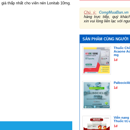
giá thấp nhất cho viên nén Lonitab 10mg.
Chú ý:
CongMuaBan.vn
hàng trực tiếp, quý khá
xin vui lòng liên lạc với ng
SẢN PHẨM CÙNG NGƯỜI
Thuốc Ch
Acaone Aca
mg
1đ
Palbocicl
1đ
Viên nang
Thuốc trị 
1đ