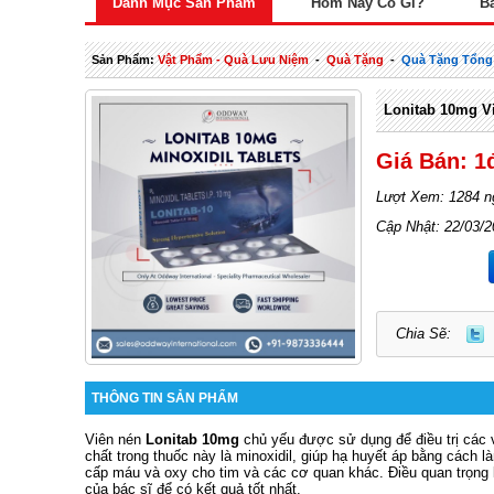
Danh Mục Sản Phẩm
Hôm Nay Có Gì?
B
Sản Phẩm:
Vật Phẩm - Quà Lưu Niệm
-
Quà Tặng
-
Quà Tặng Tổng
Lonitab 10mg V
Giá Bán: 1
Lượt Xem: 1284 n
Cập Nhật: 22/03/2
Chia Sẽ:
THÔNG TIN SẢN PHẨM
Viên nén
Lonitab 10mg
chủ yếu được sử dụng để điều trị các 
chất trong thuốc này là minoxidil, giúp hạ huyết áp bằng cách 
cấp máu và oxy cho tim và các cơ quan khác. Điều quan trọng 
của bác sĩ để có kết quả tốt nhất.