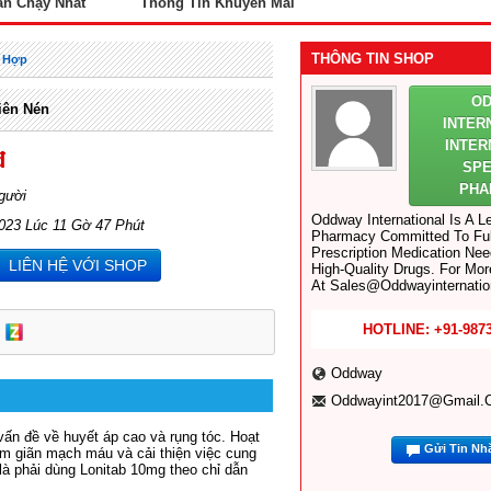
án Chạy Nhất
Thông Tin Khuyến Mãi
THÔNG TIN SHOP
 Hợp
O
iên Nén
INTER
INTER
đ
SPE
PH
gười
Oddway International Is A L
023 Lúc 11 Gờ 47 Phút
Pharmacy Committed To Fulf
Prescription Medication Nee
LIÊN HỆ VỚI SHOP
High-Quality Drugs. For Mor
At Sales@oddwayinternatio
HOTLINE: +91-987
Oddway
Oddwayint2017@gmail.
vấn đề về huyết áp cao và rụng tóc. Hoạt
Gửi Tin Nh
làm giãn mạch máu và cải thiện việc cung
là phải dùng Lonitab 10mg theo chỉ dẫn