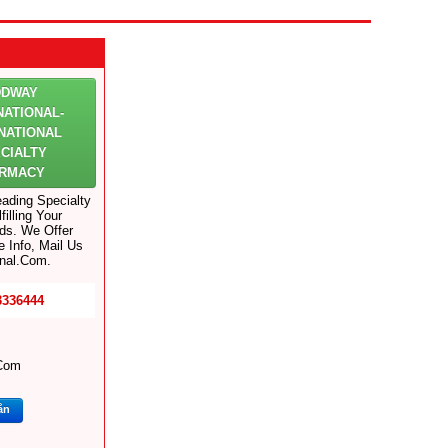
DDWAY
NATIONAL-
NATIONAL
CIALTY
ARMACY
eading Specialty
illing Your
ds. We Offer
e Info, Mail Us
nal.com.
3336444
com
ắn