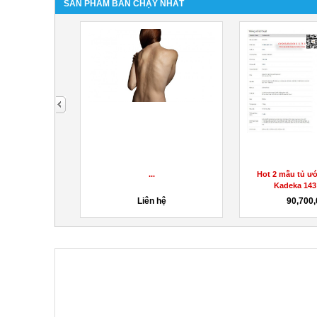
SẢN PHẨM BÁN CHẠY NHẤT
next
jumbo giá rẻ,
...
Hot 2 mẫu tủ ư
rẻ miền...
Kadeka 143 
0đ
Liên hệ
90,700