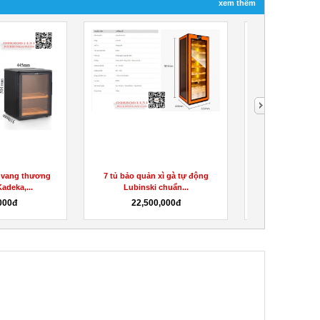
xem thêm
 vang thương
7 tủ bảo quản xì gà tự động
7 tủ bảo quản 
adeka,...
Lubinski chuẩn...
Lubinski 
000đ
22,500,000đ
22,500