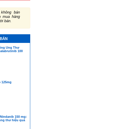
không bán
ch mua hàng
ười bán.
 BÁN
ống Ung Thư
labrutinib 100
ib 125mg
 Nindanib 150 mg:
ung thư hiệu quả