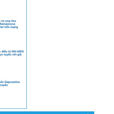
 trị ung thư
Abiraterone
let trên mạng
điều trị HIV-AIDS
ực tuyến với giá
nén Dapoxetine
 tuyến