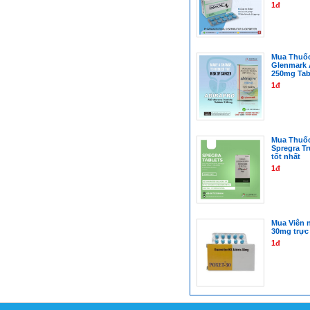
1đ
Mua Thuốc
Glenmark 
250mg Tab
1đ
Mua Thuốc 
Spregra Tr
tốt nhất
1đ
Mua Viên 
30mg trực
1đ