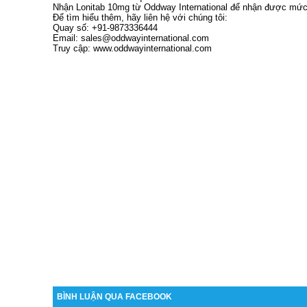
Nhận Lonitab 10mg từ Oddway International để nhận được mức 
Để tìm hiểu thêm, hãy liên hệ với chúng tôi:
Quay số: +91-9873336444
Email: sales@oddwayinternational.com
Truy cập: www.oddwayinternational.com
BÌNH LUẬN QUA FACEBOOK