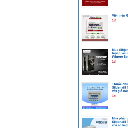
Viên nén 
1đ
Mua Silden
tuyến với 
(Vigore Sp
1đ
Thuốc chu
Sildenafil 
với giá bá
1đ
Nhà phân 
Sildenafil 
với số lượ