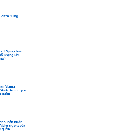
Glenza 80mg
afil Spray trực
số lượng lớn
ray)
ng Viagra
Citrate trực tuyến
n buôn
phối bán buôn
Tablet trực tuyến
ng lớn