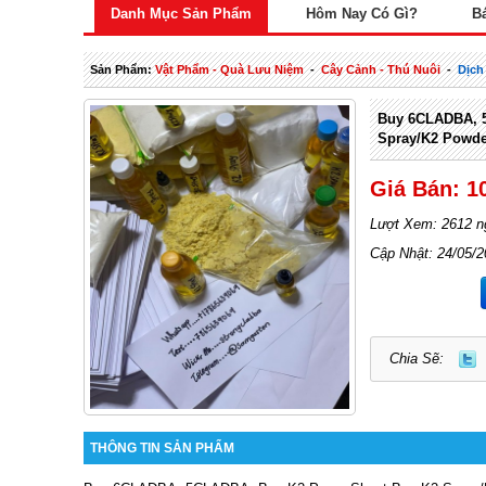
Danh Mục Sản Phẩm
Hôm Nay Có Gì?
B
Sản Phẩm:
Vật Phẩm - Quà Lưu Niệm
-
Cây Cảnh - Thú Nuôi
-
Dịch
Buy 6CLADBA, 5
Spray/K2 Powd
Giá Bán: 1
Lượt Xem: 2612 n
Cập Nhật: 24/05/
Chia Sẽ:
THÔNG TIN SẢN PHẨM