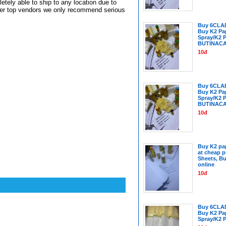
tely able to ship to any location due to
ther top vendors we only recommend serious
Buy 6CLA
Buy K2 Pa
Spray/K2 
BUTINAC
10đ
Buy 6CLA
Buy K2 Pa
Spray/K2 
BUTINAC
10đ
Buy K2 pap
at cheap p
Sheets, Bu
online
10đ
Buy 6CLA
Buy K2 Pa
Spray/K2 