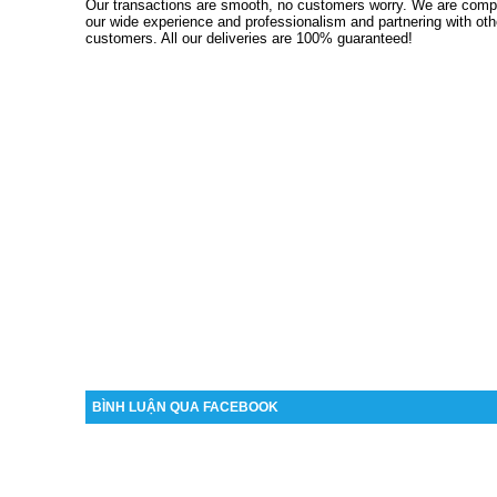
Our transactions are smooth, no customers worry.
We are comple
our wide experience and professionalism and partnering with o
customers.
All our deliveries are 100% guaranteed!
BÌNH LUẬN QUA FACEBOOK