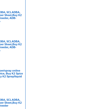
DBA, 5CLADBA,
per Sheet,Buy K2
Powder, ADB-
A
DBA, 5CLADBA,
per Sheet,Buy K2
Powder, ADB-
A
er/spray online
rice, Buy K2 Spice
y K2 Spray/liquid
DBA, 5CLADBA,
per Sheet,Buy K2
Powder