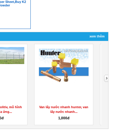
per Sheet,Buy K2
Powder
xem thêm
litiv, mô hình
Van lấy nước nhanh hunter, van
Buy 6CLADBA, 5
a ứng...
lấy nước nhanh...
Paper Sheet,Buy
0đ
1,000đ
10