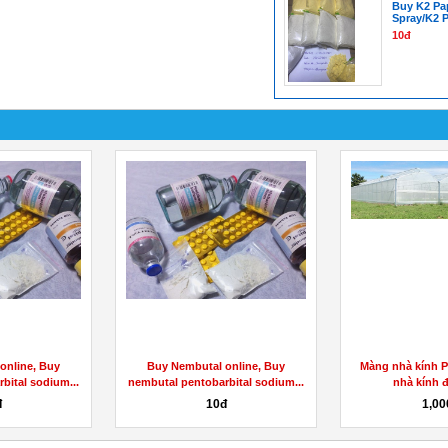
Buy K2 Pa
Spray/K2 
10đ
online, Buy
Buy Nembutal online, Buy
Màng nhà kính Po
bital sodium...
nembutal pentobarbital sodium...
nhà kính đ
đ
10đ
1,00