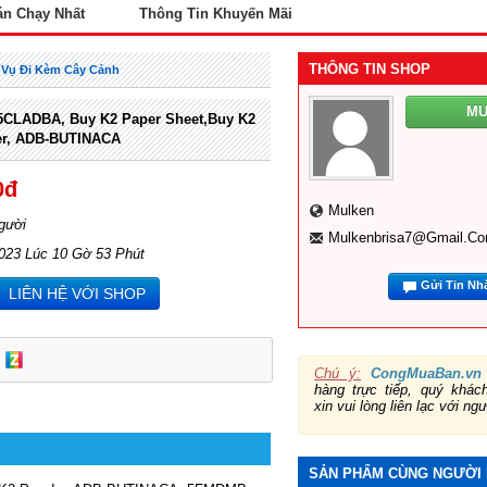
án Chạy Nhất
Thông Tin Khuyến Mãi
THÔNG TIN SHOP
 Vụ Đi Kèm Cây Cảnh
M
CLADBA, Buy K2 Paper Sheet,Buy K2
er, ADB-BUTINACA
0đ
Mulken
gười
Mulkenbrisa7@gmail.c
2023 Lúc 10 Gờ 53 Phút
Gửi Tin Nh
LIÊN HỆ VỚI SHOP
Chú ý:
CongMuaBan.vn
hàng trực tiếp, quý khá
xin vui lòng liên lạc với ng
SẢN PHẨM CÙNG NGƯỜI