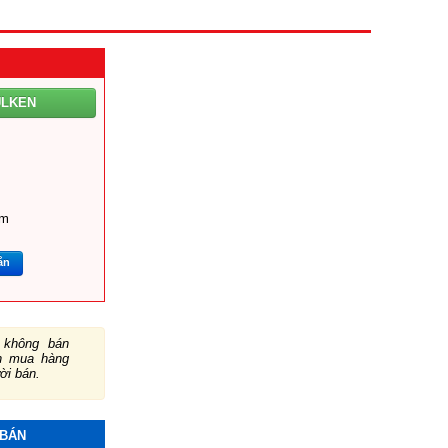
ULKEN
om
ắn
không bán
ch mua hàng
ười bán.
 BÁN