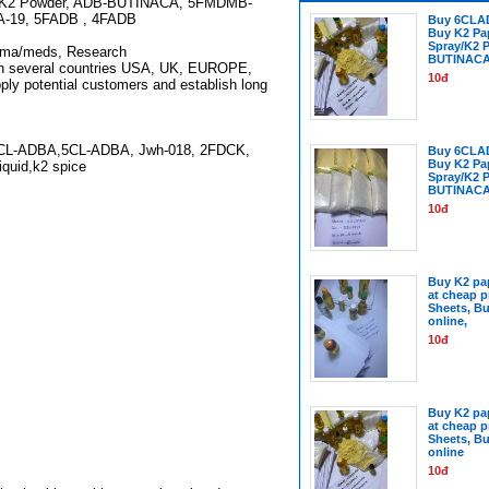
/K2 Powder, ADB-BUTINACA, 5FMDMB-
A-19, 5FADB , 4FADB
Buy 6CLA
Buy K2 Pa
Spray/K2 
ma/meds, Research
BUTINAC
in several countries USA, UK, EUROPE,
10đ
ly potential customers and establish long
L-ADBA,5CL-ADBA, Jwh-018, 2FDCK,
Buy 6CLA
Buy K2 Pa
quid,k2 spice
Spray/K2 
BUTINAC
10đ
Buy K2 pap
at cheap p
Sheets, Bu
online,
10đ
Buy K2 pap
at cheap p
Sheets, Bu
online
10đ