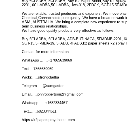
Buy 6CLADBA, 5CLADBA, Buy K2 Paper Sheet,Buy K2 Spray
2201, 6CL-ADBA,5CL-ADBA, Jwh-018, 2FDCK, SGT-15.5F-MD
We are reliable, trusted producers and exporters.
We move phar
Chemical,Cannabinoids pure quality.
We have a broad network 
ASIA, AUSTRALIA.
We bring a complete new experience to supp
term business relationships.
We have good quality products very effective as follows
Buy 5CLADBA, 6CLADBA, ADB-BUTINACA, 5FMDMB-2201, 6C
SGT-15.5F-MDA-19, 5FADB, 4FADB,k2 paper sheets,k2 spray li
Contact for more information
WhatsApp .......+17865639069
Text....7865639069
Wickr:.....strongcladba
Telegram.....@samgaston
Email.....johnrobbertson2@gmail.com
Whatsapp......+16823344611
Text.......6823344611
https://k2paperspraysheets.com