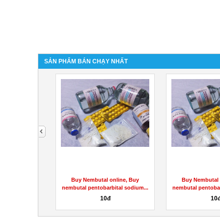
SẢN PHẨM BÁN CHẠY NHẤT
next
online, Buy
Buy Nembutal online, Buy
Buy Nembutal 
bital sodium...
nembutal pentobarbital sodium...
nembutal pentobar
10đ
10