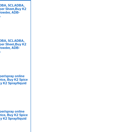
DBA, 5CLADBA,
per Sheet,Buy K2
Powder, ADB-
A
DBA, 5CLADBA,
per Sheet,Buy K2
Powder, ADB-
A
er/spray online
rice, Buy K2 Spice
y K2 Spray/liquid
er/spray online
rice, Buy K2 Spice
y K2 Spray/liquid