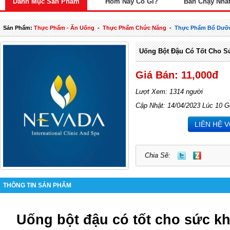
Danh Mục Sản Phẩm
Hôm Nay Có Gì?
Bán Chạy Nhấ
Sản Phẩm:
Thực Phẩm - Ăn Uống
-
Thực Phẩm Chức Năng
-
Thực Phẩm Bổ Dưỡ
Uống Bột Đậu Có Tốt Cho 
Giá Bán: 11,000đ
Lượt Xem: 1314 người
Cập Nhật: 14/04/2023 Lúc 10 G
LIÊN HỆ 
Chia Sẽ:
THÔNG TIN SẢN PHẨM
Uống bột đậu có tốt cho sức k