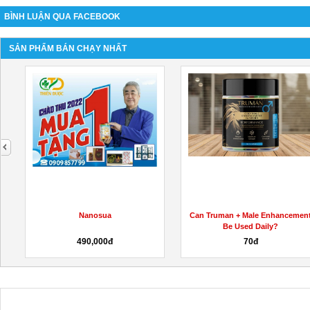
BÌNH LUẬN QUA FACEBOOK
SẢN PHẨM BÁN CHẠY NHẤT
next
Nanosua
Can Truman + Male Enhancement
W
Be Used Daily?
490,000đ
70đ