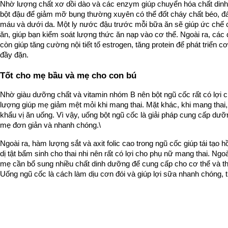
Nhờ lượng chất xơ dồi dào và các enzym giúp chuyển hóa chất dinh
bột đậu để giảm mỡ bụng
 thường xuyên có thể đốt cháy chất béo, đ
máu và dưới da. Một ly nước đậu trước mỗi bữa ăn sẽ giúp ức chế 
ăn, giúp bạn kiểm soát lượng thức ăn nạp vào cơ thể. Ngoài ra, các 
còn giúp tăng cường nội tiết tố estrogen, tăng protein để phát triển c
đầy đặn.
Tốt cho mẹ bầu và mẹ cho con bú
Nhờ giàu dưỡng chất và vitamin nhóm B nên bột ngũ cốc rất có lợi ch
lượng giúp mẹ giảm mệt mỏi khi mang thai. Mặt khác, khi mang thai, b
khẩu vị ăn uống. Vì vậy, uống bột ngũ cốc là giải pháp cung cấp dưỡ
mẹ đơn giản và nhanh chóng.\
Ngoài ra, hàm lượng sắt và axit folic cao trong ngũ cốc giúp tái tạo 
dị tật bẩm sinh cho thai nhi nên rất có lợi cho phụ nữ mang thai. Ngoà
mẹ cần bổ sung nhiều chất dinh dưỡng để cung cấp cho cơ thể và t
Uống ngũ cốc là cách làm dịu cơn đói và giúp lợi sữa nhanh chóng, ti