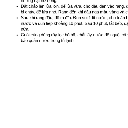
những hạt hư hỏng.
Đặt chảo lên lửa lớn, để lửa vừa, cho đậu đen vào rang, đ
bị cháy, để lửa nhỏ. Rang đến khi đậu ngả màu vàng và có
Sau khi rang đậu, đổ ra đĩa. Đun sôi 1 lít nước, cho toàn 
nước và đun tiếp khoảng 10 phút. Sau 10 phút, tắt bếp, đ
nữa.
Cuối cùng dùng rây lọc bỏ bã, chắt lấy nước để nguội rót 
bảo quản nước trong tủ lạnh.