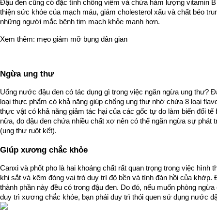
Đậu đen cũng có đặc tính chống viêm và chứa hàm lượng vitamin B t
thiện sức khỏe của mạch máu, giảm cholesterol xấu và chất béo trung 
những người mắc bệnh tim mạch khỏe mạnh hơn.
Xem thêm: 
mẹo giảm mỡ bụng dân gian
Ngừa ung thư
Uống nước đậu đen có tác dụng gì trong việc ngăn ngừa ung thư? Đậ
loại thực phẩm có khả năng giúp chống ung thư nhờ chứa 8 loại flav
thực vật có khả năng giảm tác hại của các gốc tự do làm biến đổi tế
nữa, do đậu đen chứa nhiều chất xơ nên có thể ngăn ngừa sự phát tri
(ung thư ruột kết).
Giúp xương chắc khỏe
Canxi và phốt pho là hai khoáng chất rất quan trọng trong việc hình t
khi sắt và kẽm đóng vai trò duy trì độ bền và tính đàn hồi của khớp. Đi
thành phần này đều có trong đậu đen. Do đó, nếu muốn phòng ngừa
duy trì xương chắc khỏe, bạn phải duy trì thói quen sử dụng nước đ