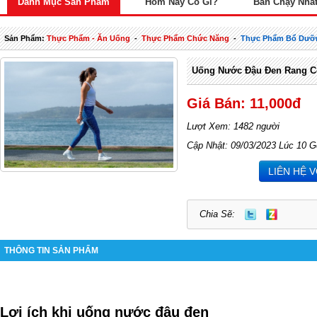
Danh Mục Sản Phẩm
Hôm Nay Có Gì?
Bán Chạy Nhấ
Sản Phẩm:
Thực Phẩm - Ăn Uống
-
Thực Phẩm Chức Năng
-
Thực Phẩm Bổ Dưỡ
Uống Nước Đậu Đen Rang C
Giá Bán: 11,000đ
Lượt Xem: 1482 người
Cập Nhật: 09/03/2023 Lúc 10 G
LIÊN HỆ 
Chia Sẽ:
THÔNG TIN SẢN PHẨM
Lợi ích khi uống nước đậu đen