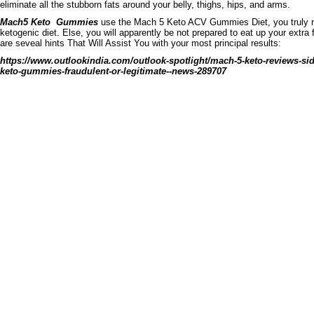
eliminate all the stubborn fats around your belly, thighs, hips, and arms.
Mach5 Keto
Gummies
use the Mach 5 Keto ACV Gummies Diet, you truly n
ketogenic diet.
Else, you will apparently be not prepared to eat up your extra 
are seveal hints That Will Assist You with your most principal results:
https://www.outlookindia.com/outlook-spotlight/mach-5-keto-reviews-sid
keto-gummies-fraudulent-or-legitimate--news-289707