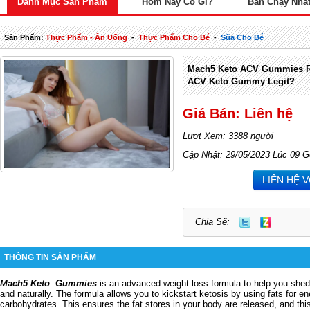
Danh Mục Sản Phẩm
Hôm Nay Có Gì?
Bán Chạy Nhấ
Sản Phẩm:
Thực Phẩm - Ăn Uống
-
Thực Phẩm Cho Bé
-
Sũa Cho Bé
Mach5 Keto ACV Gummies R
ACV Keto Gummy Legit?
Giá Bán: Liên hệ
Lượt Xem: 3388 người
Cập Nhật: 29/05/2023 Lúc 09 G
LIÊN HỆ 
Chia Sẽ:
THÔNG TIN SẢN PHẨM
Mach5 Keto
Gummies
is an advanced weight loss formula to help you shed
and naturally.
The formula allows you to kickstart ketosis by using fats for en
carbohydrates.
This ensures the fat stores in your body are released, and this