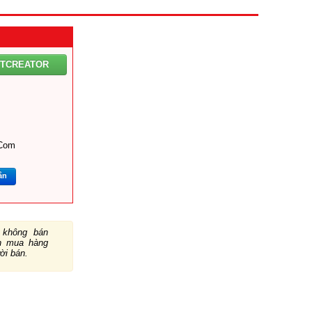
NTCREATOR
.com
ắn
không bán
ch mua hàng
ười bán.