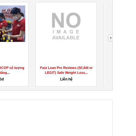
OCOP có lượng
Fast Lean Pro Reviews (SCAM or
Resurge Reviews
tăng...
LEGIT) Safe Weight Loss...
WEBSITE ALE
Weigh
0đ
Liên hệ
Liên