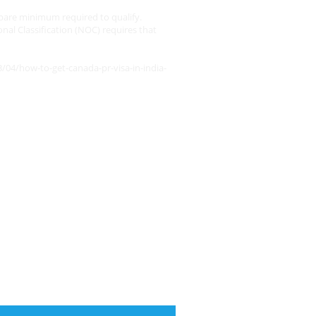
e bare minimum required to qualify.
nal Classification (NOC) requires that
04/how-to-get-canada-pr-visa-in-india-