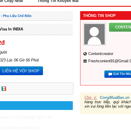
án Chạy Nhất
Thông Tin Khuyến Mãi
THÔNG TIN SHOP
ị - Phụ Liệu Chế Biến
CONTE
isa In INDIA
2đ
gười
Contentcreator
2023 Lúc 06 Gờ 56 Phút
Freshcontent91@gmail
LIÊN HỆ VỚI SHOP
Gửi Tin Nh
Chú ý:
CongMuaBan.vn
hàng trực tiếp, quý khá
xin vui lòng liên lạc với ng
ower and the highest age is 45.
r secondary education.