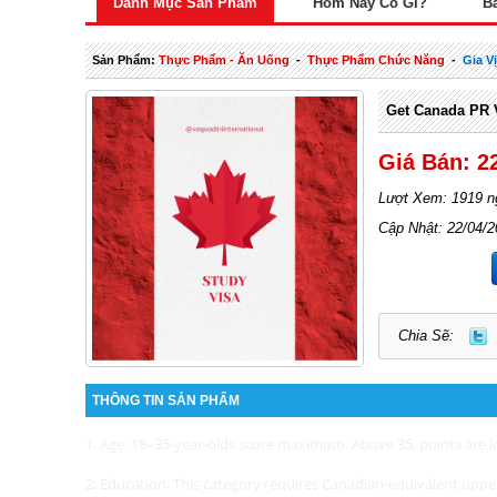
Danh Mục Sản Phẩm
Hôm Nay Có Gì?
B
Sản Phẩm:
Thực Phẩm - Ăn Uống
-
Thực Phẩm Chức Năng
-
Gia V
Get Canada PR V
Giá Bán: 2
Lượt Xem: 1919 n
Cập Nhật: 22/04/
Chia Sẽ:
THÔNG TIN SẢN PHẨM
1. Age.
18–35-year-olds score maximum.
Above 35, points are l
2. Education.
This category requires Canadian-equivalent uppe