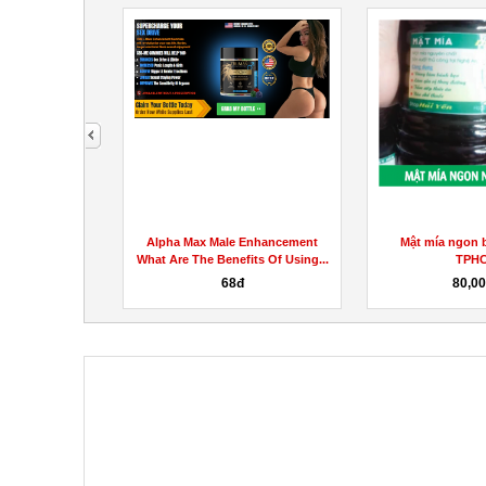
next
+ ACV Gummies
Alpha Max Male Enhancement
Mật mía ngon b
What Are The Benefits Of Using...
TPH
68đ
80,0