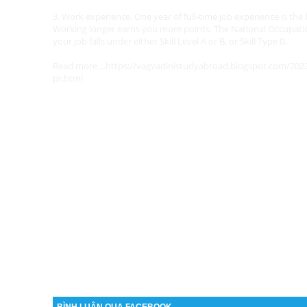
3. Work experience.
One year of full-time job experience is th
Working longer earns you more points.
The National Occupatio
your job falls under either Skill Level A or B, or Skill Type 0.
Read more....
https://vagvadinistudyabroad.blogspot.com/2023/
pr.html