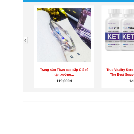
next
c 660l giá rẻ
Trang sức Titan cao cấp Giá rẻ
True Vitality Ket
 rác...
tận xưởng...
The Best Suppor
00đ
119,000đ
1đ