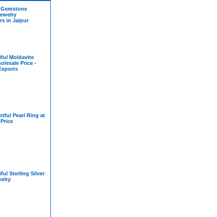
 Gemstone
ewelry
s in Jaipur
ful Moldavite
olesale Price -
Exports
iful Pearl Ring at
Price
ul Sterling Silver
elry