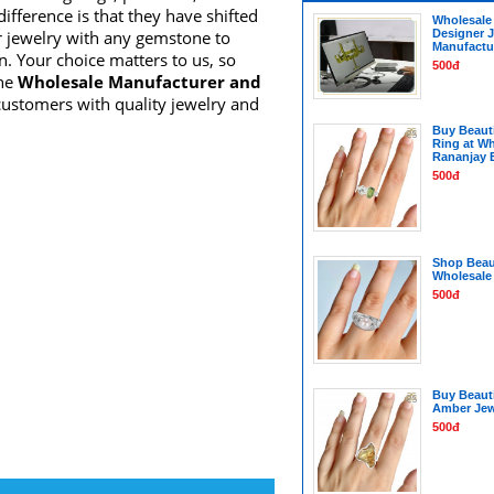
ifference is that they have shifted
Wholesale
er jewelry with any gemstone to
Designer J
Manufactur
. Your choice matters to us, so
500đ
the
Wholesale Manufacturer and
customers with quality jewelry and
Buy Beauti
Ring at Wh
Rananjay 
500đ
Shop Beaut
Wholesale 
500đ
Buy Beautif
Amber Jew
500đ