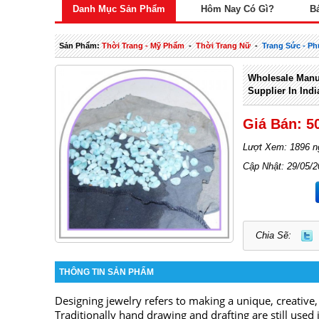
Danh Mục Sản Phẩm
Hôm Nay Có Gì?
B
Sản Phẩm:
Thời Trang - Mỹ Phẩm
-
Thời Trang Nữ
-
Trang Sức - Ph
Wholesale Manu
Supplier In Indi
Giá Bán: 5
Lượt Xem: 1896 n
Cập Nhật: 29/05/
Chia Sẽ:
THÔNG TIN SẢN PHẨM
Designing jewelry refers to making a unique, creative,
Traditionally hand drawing and drafting are still used