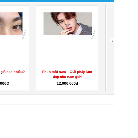
 giá bao nhiêu?
Phun môi nam – Giải pháp làm
Bảng giá khử th
đẹp cho nam giới
giá bao nh
,000đ
12,000,000đ
12,000