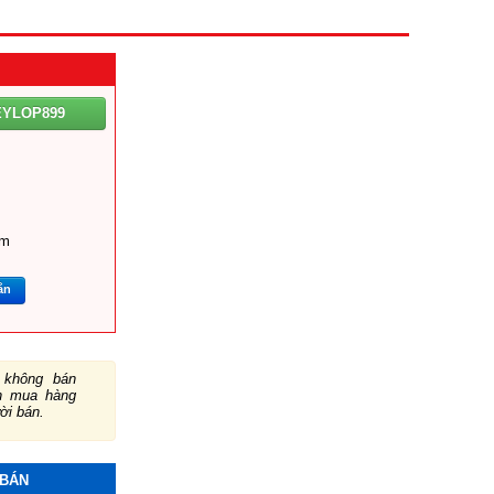
EYLOP899
om
ắn
không bán
ch mua hàng
ười bán.
 BÁN