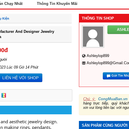
án Chạy Nhất
Thông Tin Khuyến Mãi
THÔNG TIN SHOP
ụ Kiện
ASHL
facturer And Designer Jewelry
a
00đ
Ashleylop899
gười
Ashleylop899@gmail.c
2023 Lúc 09 Gờ 14 Phút
Gửi Tin Nh
LIÊN HỆ VỚI SHOP
Chú ý:
CongMuaBan.vn
hàng trực tiếp, quý khá
xin vui lòng liên lạc với ng
 and aesthetic jewelry design.
SẢN PHẨM CÙNG NGƯỜI
 in making rings, pendants,