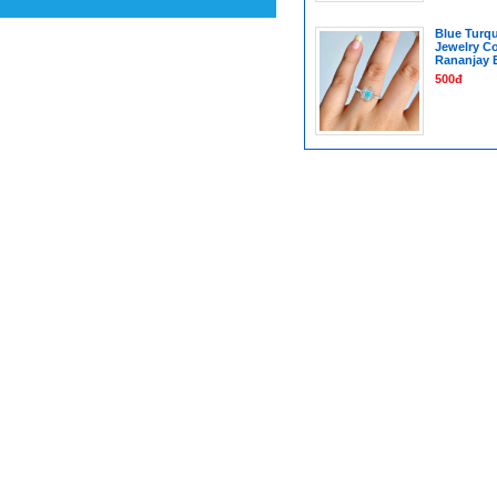
Blue Turq
Jewelry Co
Rananjay 
500đ